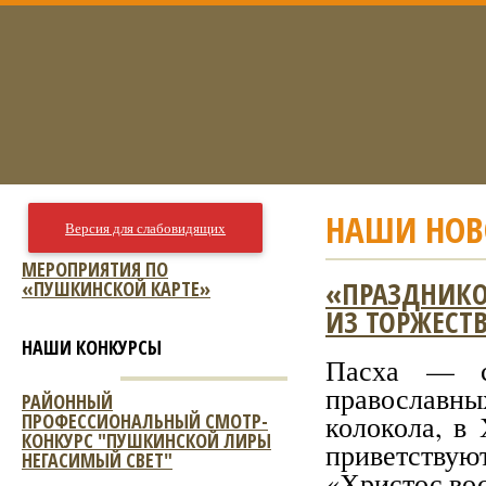
НАШИ НОВ
Версия для слабовидящих
МЕРОПРИЯТИЯ ПО
«ПРАЗДНИКО
«ПУШКИНСКОЙ КАРТЕ»
ИЗ ТОРЖЕСТ
НАШИ КОНКУРСЫ
Пасха — с
православных
РАЙОННЫЙ
ПРОФЕССИОНАЛЬНЫЙ СМОТР-
колокола, в
КОНКУРС "ПУШКИНСКОЙ ЛИРЫ
приветству
НЕГАСИМЫЙ СВЕТ"
«Христос во