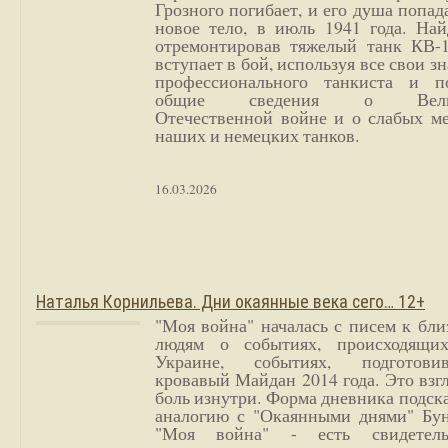
Грозного погибает, и его душа попад
новое тело, в июль 1941 года. Най
отремонтировав тяжелый танк КВ-1
вступает в бой, используя все свои з
профессионального танкиста и п
общие сведения о Вели
Отечественной войне и о слабых ме
наших и немецких танков.
16.03.2026
Наталья Корнильева. Дни окаянные века сего… 12+
"Моя война" началась с писем к бл
людям о событиях, происходящи
Украине, событиях, подготови
кровавый Майдан 2014 года. Это взг
боль изнутри. Форма дневника подск
аналогию с "Окаянными днями" Бун
"Моя война" - есть свидетель