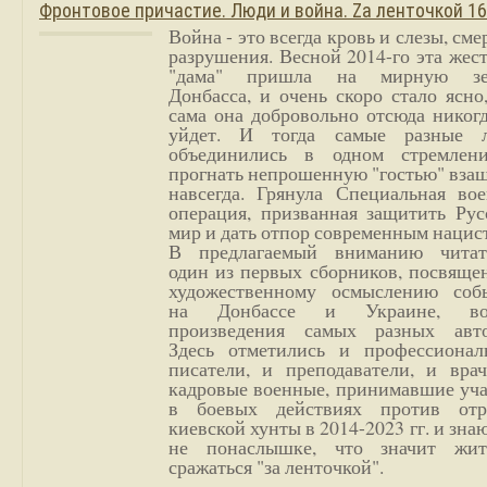
Фронтовое причастие. Люди и война. Zа ленточкой 1
Война - это всегда кровь и слезы, сме
разрушения. Весной 2014-го эта жес
"дама" пришла на мирную з
Донбасса, и очень скоро стало ясно
сама она добровольно отсюда никог
уйдет. И тогда самые разные 
объединились в одном стремлен
прогнать непрошенную "гостью" вза
навсегда. Грянула Специальная вое
операция, призванная защитить Рус
мир и дать отпор современным нацис
В предлагаемый вниманию читат
один из первых сборников, посвяще
художественному осмыслению соб
на Донбассе и Украине, во
произведения самых разных авто
Здесь отметились и профессионал
писатели, и преподаватели, и врач
кадровые военные, принимавшие уча
в боевых действиях против отр
киевской хунты в 2014-2023 гг. и зн
не понаслышке, что значит жи
сражаться "за ленточкой".