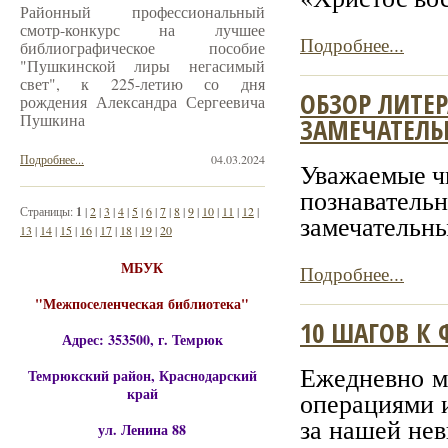
Районный профессиональный
смотр-конкурс на лучшее
Подробнее...
библиографическое пособие
"Пушкинской лиры негасимый
свет", к 225-летию со дня
ОБЗОР ЛИТЕ
рождения Александра Сергеевича
Пушкина
ЗАМЕЧАТЕЛ
Подробнее...
04.03.2024
Уважаемые ч
познавательн
Страницы:
1
|
2
|
3
|
4
|
5
|
6
|
7
|
8
|
9
|
10
|
11
|
12
|
замечательн
13
|
14
|
15
|
16
|
17
|
18
|
19
|
20
МБУК
Подробнее...
"Межпоселенческая библиотека"
10 ШАГОВ К
Адрес: 353500, г. Темрюк
Ежедневно м
Темрюкский район, Краснодарский
край
операциями и
за нашей не
ул. Ленина 88