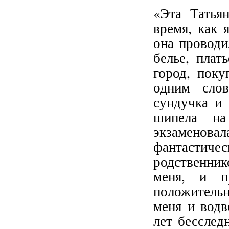
«Эта Татья
время, как 
она проводи
белье, плат
город, поку
одним слов
сундучка и 
шипела на
экзаменовал
фантастиче
родственни
меня, и п
положительн
меня и водв
лет бесслед