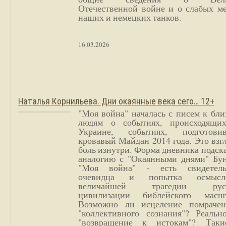
Отечественной войне и о слабых ме
наших и немецких танков.
16.03.2026
Наталья Корнильева. Дни окаянные века сего… 12+
"Моя война" началась с писем к бл
людям о событиях, происходящи
Украине, событиях, подготови
кровавый Майдан 2014 года. Это взг
боль изнутри. Форма дневника подск
аналогию с "Окаянными днями" Бун
"Моя война" - есть свидетель
очевидца и попытка осмысл
величайшей трагедии русс
цивилизации библейского масшт
Возможно ли исцеление помрачен
"коллективного сознания"? Реальн
"возвращение к истокам"? Так