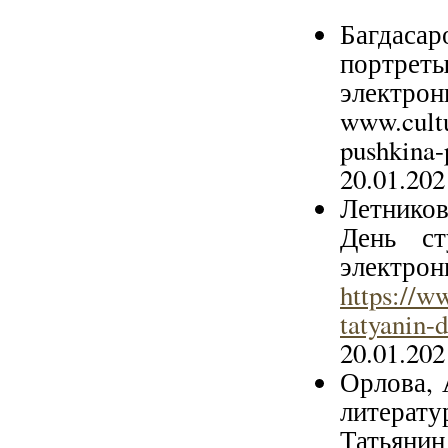
Багдаса
портреты
электронн
www.cultu
pushkin
20.01.202
Летников
День с
электро
https://w
tatyanin-
20.01.202
Орлова, 
литерату
Татья