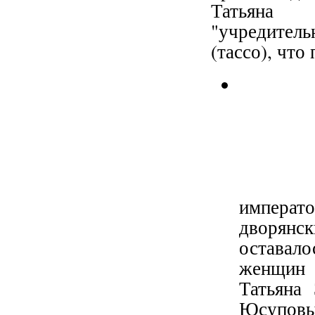
Татьяна 
"учредитель
(тассо), что
императ
дворян
оставал
женщин 
Татьяна
Юсуповы