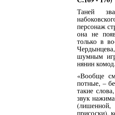
Таней зв
набоковског
персонаж ст
она не появ
только в во
Чердынцева,
шумным игр
нянин комод
«Вообще см
потные, – б
такие слова
звук нажима
(лишенной, 
присоски), к