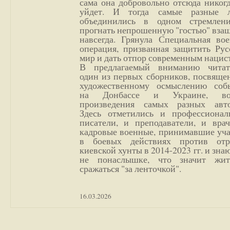
сама она добровольно отсюда никог
уйдет. И тогда самые разные 
объединились в одном стремлен
прогнать непрошенную "гостью" вза
навсегда. Грянула Специальная вое
операция, призванная защитить Рус
мир и дать отпор современным нацис
В предлагаемый вниманию читат
один из первых сборников, посвяще
художественному осмыслению соб
на Донбассе и Украине, во
произведения самых разных авто
Здесь отметились и профессионал
писатели, и преподаватели, и врач
кадровые военные, принимавшие уча
в боевых действиях против отр
киевской хунты в 2014-2023 гг. и зн
не понаслышке, что значит жи
сражаться "за ленточкой".
16.03.2026