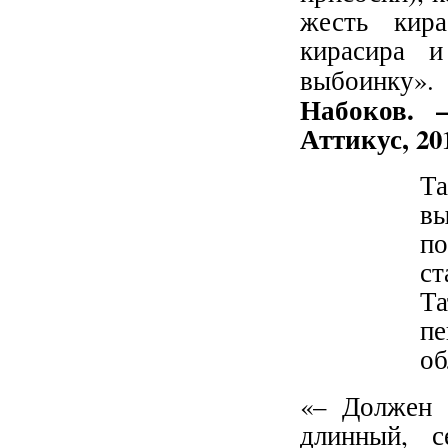
жесть кира
кирасира и
выбоинку»
Набоков. –
Аттикус, 201
Та
в
по
ст
Та
п
об
«– Должен р
длинный, с