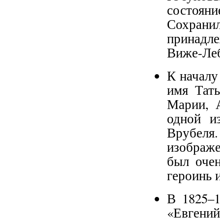
состоя
Сохран
принадл
Виже-Ле
К началу
имя Тат
Марии, 
одной и
Врубеля
изображе
был оче
героинь 
В 1825–1
«Евгени