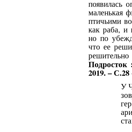
появилась о
маленькая ф
птичьими во
как раба, и
но по убежд
что ее реши
решительно 
Подросток 
2019. – С.28
У 
зов
гер
ари
ст