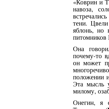
«Коврин и Т
навоза, со
встречались
тени. Цвели
яблонь, но 
питомников 
Она говори
почему-то в
он может пр
многоречиво
положении и
Эта мысль 
милому, оза
Онегин, я 