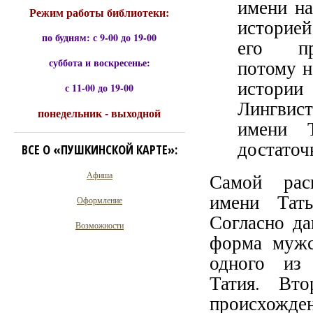
имени на
Режим работы библиотеки:
историей
по будням: с 9-00 до 19-00
его пр
суббота и воскресенье:
потому н
истории
с 11-00 до 19-00
Лингвист
понедельник - выходной
имени 
достаточ
ВСЕ О «ПУШКИНСКОЙ КАРТЕ»:
Афиша
Самой расп
имени Тат
Оформление
Согласно да
Возможности
форма мужск
одного из
Татия. Вто
происхожде