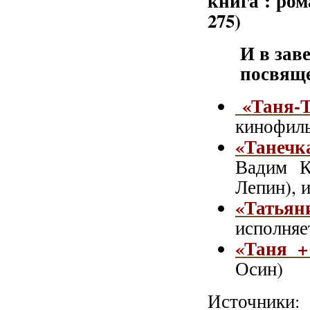
книга : рома
275)
И в зав
посвящ
«Таня-
кинофиль
«Танечк
Вадим К
Лепин), 
«Татьян
исполня
«Таня +
Осин)
Источники: