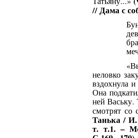
(
Татьяну...»
// Дама с со
Бу
дев
бр
меч
«В
неловко зак
вздохнула и
Она подкати
ней Ваську. 
смотрят со 
Танька / И.
т. т.1. – 
С.169 - 170)