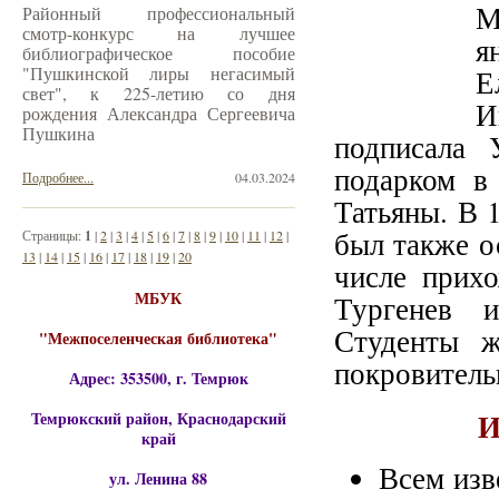
М
Районный профессиональный
смотр-конкурс на лучшее
я
библиографическое пособие
"Пушкинской лиры негасимый
Е
свет", к 225-летию со дня
И
рождения Александра Сергеевича
Пушкина
подписала 
подарком в
Подробнее...
04.03.2024
Татьяны. В 
был также о
Страницы:
1
|
2
|
3
|
4
|
5
|
6
|
7
|
8
|
9
|
10
|
11
|
12
|
13
|
14
|
15
|
16
|
17
|
18
|
19
|
20
числе прих
МБУК
Тургенев 
Студенты ж
"Межпоселенческая библиотека"
покровитель
Адрес: 353500, г. Темрюк
И
Темрюкский район, Краснодарский
край
Всем изв
ул. Ленина 88