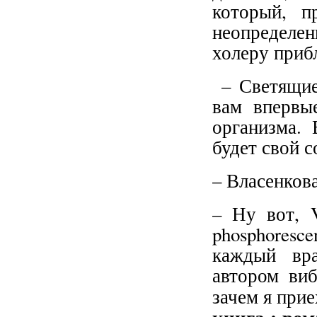
который, п
неопределе
холеру прибл
– Светящие
вам впервы
организма. 
будет свой 
– Власенкова
– Ну вот, V
phosphoresc
каждый вра
автором виб
зачем я прие