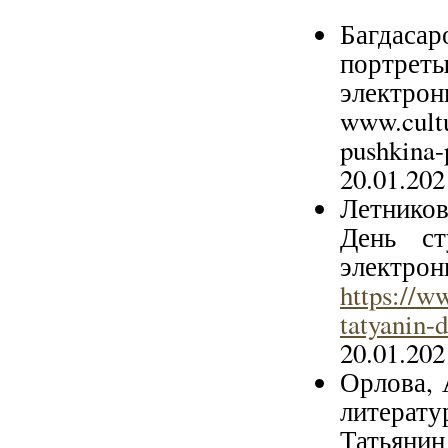
Багдаса
портреты
электронн
www.cultu
pushkin
20.01.202
Летников
День с
электро
https://w
tatyanin-
20.01.202
Орлова, 
литерату
Татья