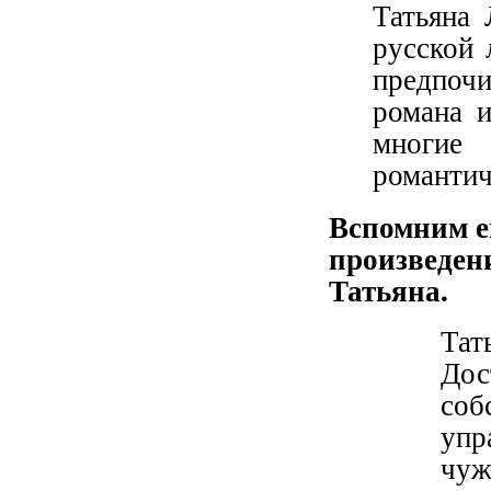
Татьяна 
русской 
предпочи
романа 
многие
романтич
Вспомним е
произведени
Татьяна.
Тат
Дос
со
упр
чуж