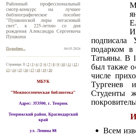
М
Районный профессиональный
смотр-конкурс на лучшее
я
библиографическое пособие
"Пушкинской лиры негасимый
Е
свет", к 225-летию со дня
И
рождения Александра Сергеевича
Пушкина
подписала 
подарком в
Подробнее...
04.03.2024
Татьяны. В 
был также о
Страницы:
1
|
2
|
3
|
4
|
5
|
6
|
7
|
8
|
9
|
10
|
11
|
12
|
13
|
14
|
15
|
16
|
17
|
18
|
19
|
20
числе прих
МБУК
Тургенев 
Студенты ж
"Межпоселенческая библиотека"
покровитель
Адрес: 353500, г. Темрюк
И
Темрюкский район, Краснодарский
край
Всем изв
ул. Ленина 88