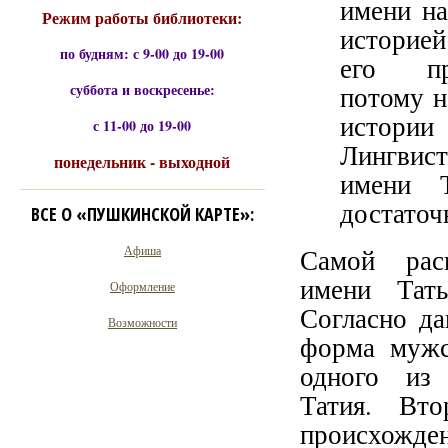
имени на
Режим работы библиотеки:
историей
по будням: с 9-00 до 19-00
его пр
суббота и воскресенье:
потому н
истории
с 11-00 до 19-00
Лингвист
понедельник - выходной
имени 
достаточ
ВСЕ О «ПУШКИНСКОЙ КАРТЕ»:
Афиша
Самой расп
имени Тат
Оформление
Согласно да
Возможности
форма мужск
одного из
Татия. Вто
происхожде