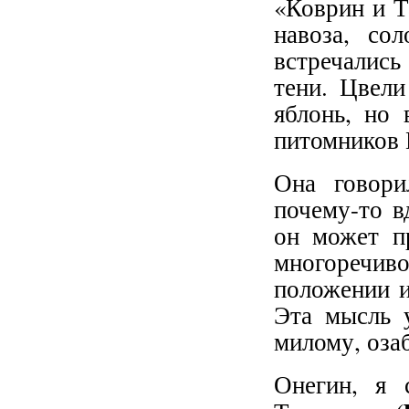
«Коврин и Т
навоза, со
встречались
тени. Цвели
яблонь, но 
питомников 
Она говори
почему-то в
он может пр
многоречиво
положении и
Эта мысль 
милому, оза
Онегин, я 