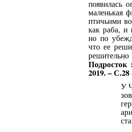
появилась о
маленькая ф
птичьими во
как раба, и
но по убежд
что ее реши
решительно 
Подросток 
2019. – С.28
У 
зов
гер
ари
ст