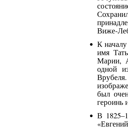
состоя
Сохран
принадл
Виже-Ле
К началу
имя Тат
Марии, 
одной и
Врубеля
изображе
был оче
героинь 
В 1825–1
«Евгени