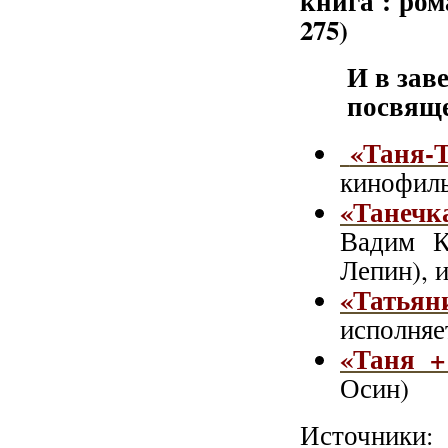
книга : рома
275)
И в зав
посвящ
«Таня-
кинофиль
«Танечк
Вадим К
Лепин), 
«Татьян
исполня
«Таня +
Осин)
Источники: