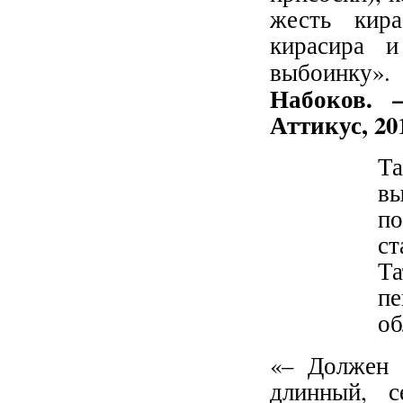
жесть кира
кирасира и
выбоинку»
Набоков. –
Аттикус, 201
Та
в
по
ст
Та
п
об
«– Должен р
длинный, с