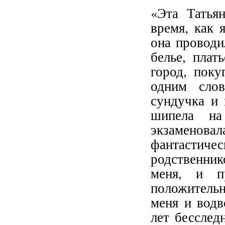
«Эта Татья
время, как 
она проводи
белье, плат
город, поку
одним слов
сундучка и 
шипела на
экзаменовал
фантастиче
родственни
меня, и п
положительн
меня и водв
лет бесслед