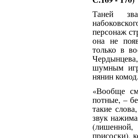
Таней зв
набоковског
персонаж ст
она не появ
только в во
Чердынцева,
шумным игр
нянин комод
«Вообще см
потные, – б
такие слова
звук нажима
(лишенной, 
присоски), к