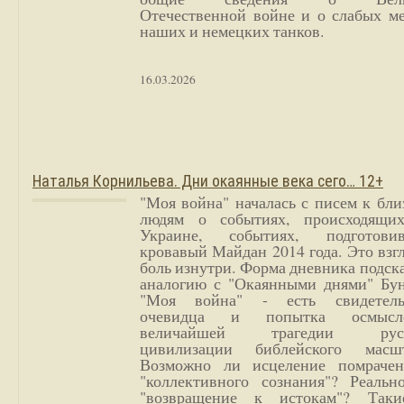
Отечественной войне и о слабых ме
наших и немецких танков.
16.03.2026
Наталья Корнильева. Дни окаянные века сего… 12+
"Моя война" началась с писем к бл
людям о событиях, происходящи
Украине, событиях, подготови
кровавый Майдан 2014 года. Это взг
боль изнутри. Форма дневника подск
аналогию с "Окаянными днями" Бун
"Моя война" - есть свидетель
очевидца и попытка осмысл
величайшей трагедии русс
цивилизации библейского масшт
Возможно ли исцеление помрачен
"коллективного сознания"? Реальн
"возвращение к истокам"? Так