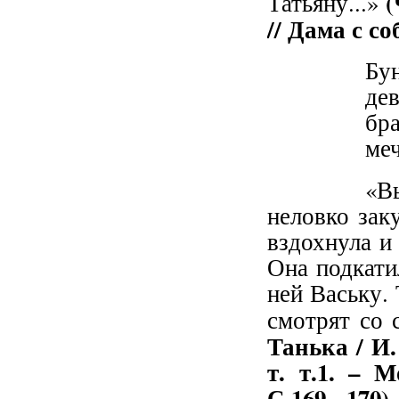
(
Татьяну...»
// Дама с со
Бу
дев
бр
меч
«В
неловко зак
вздохнула и
Она подкати
ней Ваську. 
смотрят со 
Танька / И.
т. т.1. – 
С.169 - 170)