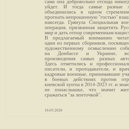
сама она добровольно отсюда никог
уйдет. И тогда самые разные 
объединились в одном стремлен
прогнать непрошенную "гостью" вза
навсегда. Грянула Специальная вое
операция, призванная защитить Рус
мир и дать отпор современным нацис
В предлагаемый вниманию читат
один из первых сборников, посвяще
художественному осмыслению соб
на Донбассе и Украине, во
произведения самых разных авто
Здесь отметились и профессионал
писатели, и преподаватели, и врач
кадровые военные, принимавшие уча
в боевых действиях против отр
киевской хунты в 2014-2023 гг. и зн
не понаслышке, что значит жи
сражаться "за ленточкой".
16.03.2026