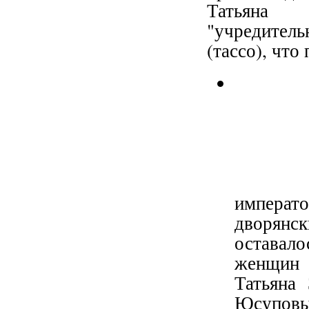
Татьяна 
"учредитель
(тассо), что
императ
дворян
оставал
женщин 
Татьяна
Юсуповы