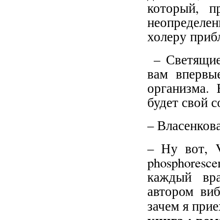
который, п
неопределе
холеру прибл
– Светящие
вам впервы
организма. 
будет свой 
– Власенкова
– Ну вот, V
phosphoresc
каждый вра
автором виб
зачем я прие