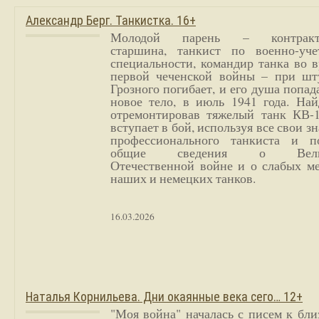
Александр Берг. Танкистка. 16+
Молодой парень – контракт
старшина, танкист по военно-уче
специальности, командир танка во 
первой чеченской войны – при шт
Грозного погибает, и его душа попад
новое тело, в июль 1941 года. Най
отремонтировав тяжелый танк КВ-1
вступает в бой, используя все свои з
профессионального танкиста и п
общие сведения о Вели
Отечественной войне и о слабых ме
наших и немецких танков.
16.03.2026
Наталья Корнильева. Дни окаянные века сего… 12+
"Моя война" началась с писем к бл