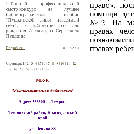
право», по
Районный профессиональный
смотр-конкурс на лучшее
помощи де
библиографическое пособие
"Пушкинской лиры негасимый
№2. На мер
свет", к 225-летию со дня
правах чел
рождения Александра Сергеевича
Пушкина
познакомил
правах ребен
Подробнее...
04.03.2024
Страницы:
1
|
2
|
3
|
4
|
5
|
6
|
7
|
8
|
9
|
10
|
11
|
12
|
13
|
14
|
15
|
16
|
17
|
18
|
19
|
20
МБУК
"Межпоселенческая библиотека"
Адрес: 353500, г. Темрюк
Темрюкский район, Краснодарский
край
ул. Ленина 88