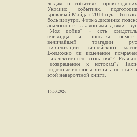
людям о событиях, происходящи
Украине, событиях, подготови
кровавый Майдан 2014 года. Это взг
боль изнутри. Форма дневника подск
аналогию с "Окаянными днями" Бун
"Моя война" - есть свидетель
очевидца и попытка осмысл
величайшей трагедии русс
цивилизации библейского масшт
Возможно ли исцеление помрачен
"коллективного сознания"? Реальн
"возвращение к истокам"? Так
подобные вопросы возникают при чт
этой невероятной книги.
16.03.2026