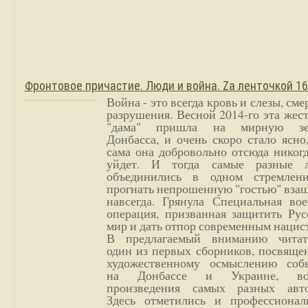
Фронтовое причастие. Люди и война. Zа ленточкой 1
Война - это всегда кровь и слезы, сме
разрушения. Весной 2014-го эта жес
"дама" пришла на мирную з
Донбасса, и очень скоро стало ясно
сама она добровольно отсюда никог
уйдет. И тогда самые разные 
объединились в одном стремлен
прогнать непрошенную "гостью" вза
навсегда. Грянула Специальная вое
операция, призванная защитить Рус
мир и дать отпор современным нацис
В предлагаемый вниманию читат
один из первых сборников, посвяще
художественному осмыслению соб
на Донбассе и Украине, во
произведения самых разных авто
Здесь отметились и профессионал