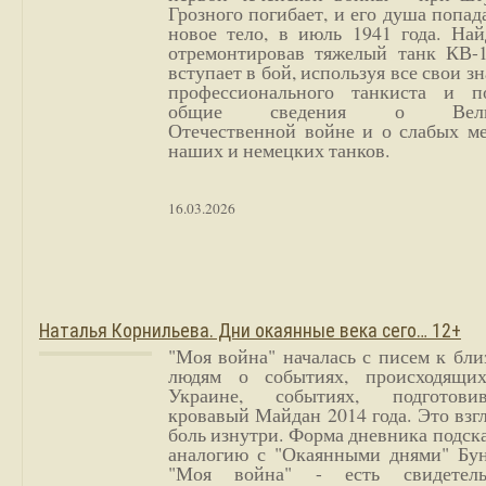
Грозного погибает, и его душа попад
новое тело, в июль 1941 года. Най
отремонтировав тяжелый танк КВ-1
вступает в бой, используя все свои з
профессионального танкиста и п
общие сведения о Вели
Отечественной войне и о слабых ме
наших и немецких танков.
16.03.2026
Наталья Корнильева. Дни окаянные века сего… 12+
"Моя война" началась с писем к бл
людям о событиях, происходящи
Украине, событиях, подготови
кровавый Майдан 2014 года. Это взг
боль изнутри. Форма дневника подск
аналогию с "Окаянными днями" Бун
"Моя война" - есть свидетель