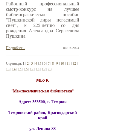
Районный профессиональный
смотр-конкурс на лучшее
библиографическое пособие
"Пушкинской лиры негасимый
свет", к 225-летию со дня
рождения Александра Сергеевича
Пушкина
Подробнее...
04.03.2024
Страницы:
1
|
2
|
3
|
4
|
5
|
6
|
7
|
8
|
9
|
10
|
11
|
12
|
13
|
14
|
15
|
16
|
17
|
18
|
19
|
20
МБУК
"Межпоселенческая библиотека"
Адрес: 353500, г. Темрюк
Темрюкский район, Краснодарский
край
ул. Ленина 88