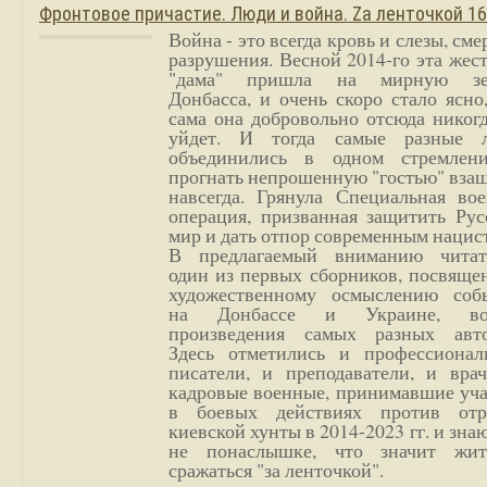
Фронтовое причастие. Люди и война. Zа ленточкой 1
Война - это всегда кровь и слезы, сме
разрушения. Весной 2014-го эта жес
"дама" пришла на мирную з
Донбасса, и очень скоро стало ясно
сама она добровольно отсюда никог
уйдет. И тогда самые разные 
объединились в одном стремлен
прогнать непрошенную "гостью" вза
навсегда. Грянула Специальная вое
операция, призванная защитить Рус
мир и дать отпор современным нацис
В предлагаемый вниманию читат
один из первых сборников, посвяще
художественному осмыслению соб
на Донбассе и Украине, во
произведения самых разных авто
Здесь отметились и профессионал
писатели, и преподаватели, и врач
кадровые военные, принимавшие уча
в боевых действиях против отр
киевской хунты в 2014-2023 гг. и зн
не понаслышке, что значит жи
сражаться "за ленточкой".