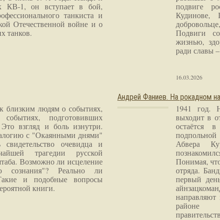
к КВ-1, он вступает в бой,
подвиге ро
рофессионального танкиста и
Кудинове, 
кой Отечественной войне и о
добровольце
х танков.
Подвиги со
жизнью, здо
ради славы – 
16.03.2026
Андрей Фаниев. На рокадном на
 к близким людям о событиях,
1941 год. 
 событиях, подготовивших
выходит в о
Это взгляд и боль изнутри.
остаётся в
налогию с "Окаянными днями"
подпольной
 свидетельство очевидца и
Абвера Ку
чайшей трагедии русской
познакомилс
таба. Возможно ли исцеление
Понимая, чт
го сознания"? Реально ли
отряда. Бан
Такие и подобные вопросы
первый ден
ероятной книги.
айнзацком
направляют 
районе 
правитель