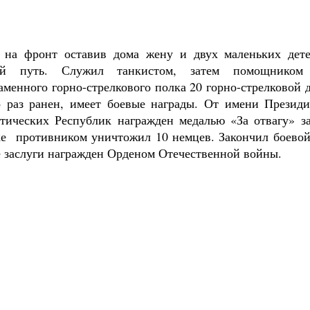
на фронт оставив дома жену и двух маленьких дете
ой путь. Служил танкистом, затем помощником 
аменного горно-стрелкового полка 20 горно-стрелковой 
о раз ранен, имеет боевые награды. От имени Презид
тических Республик награжден медалью «За отвагу» за
ке противником уничтожил 10 немцев. Закончил боевой 
е заслуги награжден Орденом Отечественной войны.