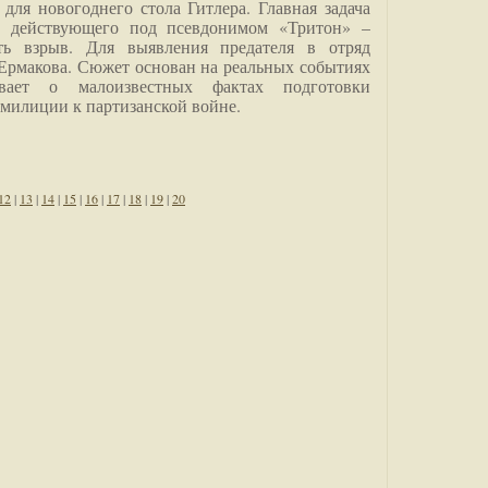
для новогоднего стола Гитлера. Главная задача
о, действующего под псевдонимом «Тритон» –
ить взрыв. Для выявления предателя в отряд
Ермакова. Сюжет основан на реальных событиях
вает о малоизвестных фактах подготовки
 милиции к партизанской войне.
12
|
13
|
14
|
15
|
16
|
17
|
18
|
19
|
20