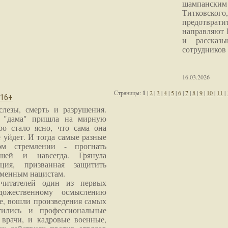
шампанским 
Титковског
предотврат
направляют 
и рассказы
сотрудников
16.03.2026
Страницы:
1
|
2
|
3
|
4
|
5
|
6
|
7
|
8
|
9
|
10
|
11
|
 16+
слезы, смерть и разрушения.
я "дама" пришла на мирную
ро стало ясно, что сама она
 уйдет. И тогда самые разные
м стремлении - прогнать
шей и навсегда. Грянула
ция, призванная защитить
еменным нацистам.
читателей один из первых
дожественному осмыслению
е, вошли произведения самых
тились и профессиональные
 врачи, и кадровые военные,