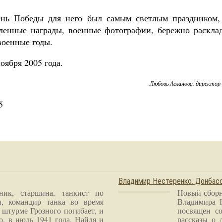
ень Победы для него был самым светлым праздником,
ленные награды, военные фотографии, бережно раскла
военные годы.
оября 2005 года.
Любовь Асланова, директо
5
Владимир Нестеренко. Донба
ник, старшина, танкист по
Новый сборн
и, командир танка во время
Владимира 
 штурме Грозного погибает, и
посвящен со
о, в июль 1941 года. Найдя и
рассказы о 