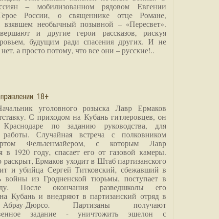
ссиян – мобилизованном рядовом Евгении
Герое России, о священнике отце Романе,
, взявшем необычный позывной – «Пересвет».
вершают и другие герои рассказов, рискуя
ровьем, будущим ради спасения других. И не
нет, а просто потому, что все они – русские!..
правлении. 18+
Начальник уголовного розыска Лавр Ермаков
тставку. С приходом на Кубань гитлеровцев, он
 Краснодаре по заданию руководства, для
 работы. Случайная встреча с полковником
ртом Фельзенмайером, с которым Лавр
я в 1920 году, спасает его от газовой камеры.
о раскрыт, Ермаков уходит в Штаб партизанского
дит и убийца Сергей Титковский, сбежавший в
ь войны из Гродненской тюрьмы, поступает в
анду. После окончания разведшколы его
на Кубань и внедряют в партизанский отряд в
Абрау-Дюрсо. Партизаны получают
ственное задание - уничтожить эшелон с