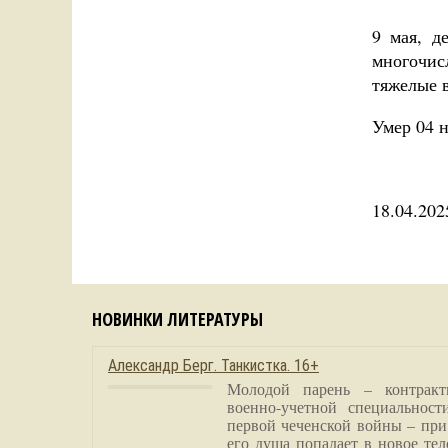
9 мая, д
многочис
тяжелые 
Умер 04 н
18.04.202
НОВИНКИ ЛИТЕРАТУРЫ
Александр Берг. Танкистка. 16+
Молодой парень – контракт
военно-учетной специальност
первой чеченской войны – при
его душа попадает в новое тел