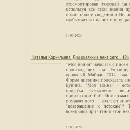
отремонтировав тяжелый тан
используя все свои знания п
помня общие сведения о Вели
слабых местах наших и немецки
16.03.2026
Наталья Корнильева. Дни окаянные века сего… 12+
"Моя война" началась с писем
происходящих на Украине,
кровавый Майдан 2014 года. 
Форма дневника подсказала а
Бунина. "Моя война" - есть
попытка осмысления вели
цивилизации библейского масш
помраченного "коллективно
"возвращение к истокам"? 
возникают при чтении этой нев
16.03.2026