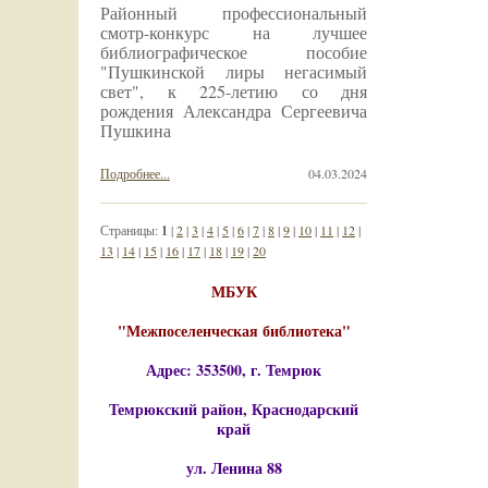
Районный профессиональный
смотр-конкурс на лучшее
библиографическое пособие
"Пушкинской лиры негасимый
свет", к 225-летию со дня
рождения Александра Сергеевича
Пушкина
Подробнее...
04.03.2024
Страницы:
1
|
2
|
3
|
4
|
5
|
6
|
7
|
8
|
9
|
10
|
11
|
12
|
13
|
14
|
15
|
16
|
17
|
18
|
19
|
20
МБУК
"Межпоселенческая библиотека"
Адрес: 353500, г. Темрюк
Темрюкский район, Краснодарский
край
ул. Ленина 88