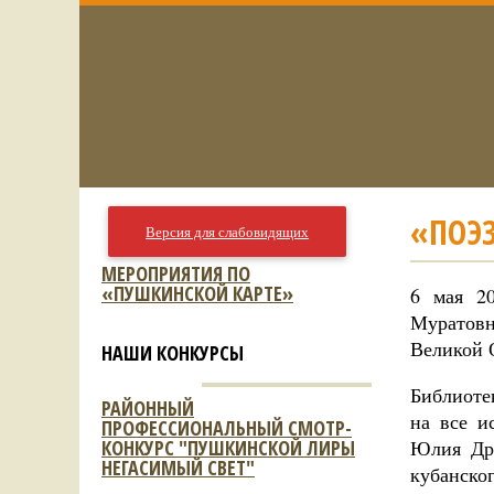
«ПОЭ
Версия для слабовидящих
МЕРОПРИЯТИЯ ПО
«ПУШКИНСКОЙ КАРТЕ»
6 мая 2
Муратовн
Великой 
НАШИ КОНКУРСЫ
Библиоте
РАЙОННЫЙ
на все и
ПРОФЕССИОНАЛЬНЫЙ СМОТР-
КОНКУРС "ПУШКИНСКОЙ ЛИРЫ
Юлия Дру
НЕГАСИМЫЙ СВЕТ"
кубанско