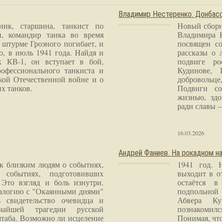
Владимир Нестеренко. Донба
ник, старшина, танкист по
Новый сборн
и, командир танка во время
Владимира 
 штурме Грозного погибает, и
посвящен со
о, в июль 1941 года. Найдя и
рассказы о 
к КВ-1, он вступает в бой,
подвиге ро
рофессионального танкиста и
Кудинове, 
кой Отечественной войне и о
добровольце
х танков.
Подвиги со
жизнью, здо
ради славы – 
16.03.2026
Андрей Фаниев. На рокадном на
 к близким людям о событиях,
1941 год. 
 событиях, подготовивших
выходит в о
Это взгляд и боль изнутри.
остаётся в
налогию с "Окаянными днями"
подпольной
 свидетельство очевидца и
Абвера Ку
чайшей трагедии русской
познакомилс
таба. Возможно ли исцеление
Понимая, чт