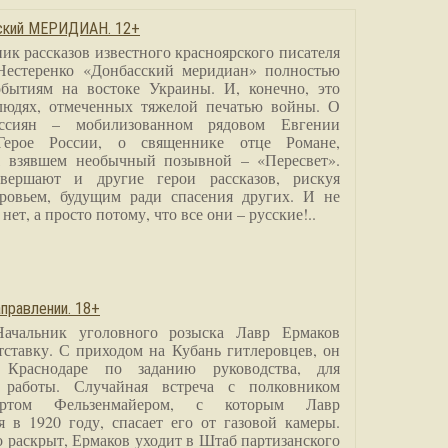
сский МЕРИДИАН. 12+
ик рассказов известного красноярского писателя
Нестеренко «Донбасский меридиан» полностью
бытиям на востоке Украины. И, конечно, это
людях, отмеченных тяжелой печатью войны. О
ссиян – мобилизованном рядовом Евгении
Герое России, о священнике отце Романе,
, взявшем необычный позывной – «Пересвет».
вершают и другие герои рассказов, рискуя
ровьем, будущим ради спасения других. И не
нет, а просто потому, что все они – русские!..
правлении. 18+
Начальник уголовного розыска Лавр Ермаков
тставку. С приходом на Кубань гитлеровцев, он
 Краснодаре по заданию руководства, для
 работы. Случайная встреча с полковником
ртом Фельзенмайером, с которым Лавр
я в 1920 году, спасает его от газовой камеры.
о раскрыт, Ермаков уходит в Штаб партизанского