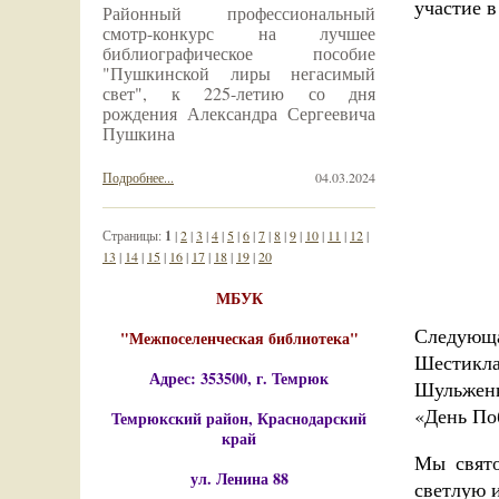
участие 
Районный профессиональный
смотр-конкурс на лучшее
библиографическое пособие
"Пушкинской лиры негасимый
свет", к 225-летию со дня
рождения Александра Сергеевича
Пушкина
Подробнее...
04.03.2024
Страницы:
1
|
2
|
3
|
4
|
5
|
6
|
7
|
8
|
9
|
10
|
11
|
12
|
13
|
14
|
15
|
16
|
17
|
18
|
19
|
20
МБУК
Следующ
"Межпоселенческая библиотека"
Шестикл
Адрес: 353500, г. Темрюк
Шульженк
«День По
Темрюкский район, Краснодарский
край
Мы свято
ул. Ленина 88
светлую 