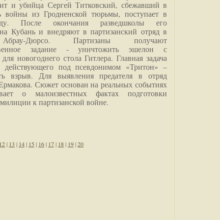
дит и убийца Сергей Титковский, сбежавший в
ь войны из Гродненской тюрьмы, поступает в
анду. После окончания разведшколы его
на Кубань и внедряют в партизанский отряд в
Абрау-Дюрсо. Партизаны получают
ственное задание - уничтожить эшелон с
для новогоднего стола Гитлера. Главная задача
о, действующего под псевдонимом «Тритон» –
ить взрыв. Для выявления предателя в отряд
Ермакова. Сюжет основан на реальных событиях
вает о малоизвестных фактах подготовки
 милиции к партизанской войне.
12
|
13
|
14
|
15
|
16
|
17
|
18
|
19
|
20