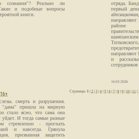
го сознания"? Реально ли
отряда. Бан
Такие и подобные вопросы
первый ден
ероятной книги.
айнзацком
направляют 
районе 
правитель
шампанским 
Титковског
предотврат
направляют 
и рассказы
сотрудников
16.03.2026
Страницы:
1
|
2
|
3
|
4
|
5
|
6
|
7
|
8
|
9
|
10
|
11
|
 16+
слезы, смерть и разрушения.
я "дама" пришла на мирную
ро стало ясно, что сама она
 уйдет. И тогда самые разные
м стремлении - прогнать
шей и навсегда. Грянула
ция, призванная защитить