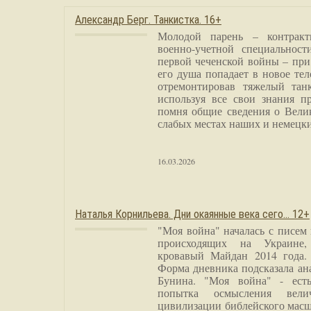
Александр Берг. Танкистка. 16+
Молодой парень – контракт
военно-учетной специальност
первой чеченской войны – при
его душа попадает в новое тел
отремонтировав тяжелый тан
используя все свои знания п
помня общие сведения о Вели
слабых местах наших и немецки
16.03.2026
Наталья Корнильева. Дни окаянные века сего… 12+
"Моя война" началась с писем
происходящих на Украине,
кровавый Майдан 2014 года. 
Форма дневника подсказала а
Бунина. "Моя война" - есть
попытка осмысления вели
цивилизации библейского масш