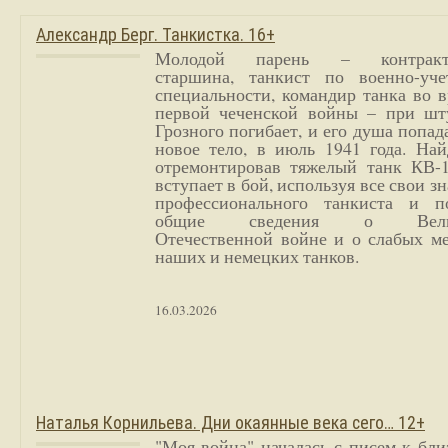
Александр Берг. Танкистка. 16+
Молодой парень – контракт
старшина, танкист по военно-уче
специальности, командир танка во 
первой чеченской войны – при шт
Грозного погибает, и его душа попад
новое тело, в июль 1941 года. Най
отремонтировав тяжелый танк КВ-1
вступает в бой, используя все свои з
профессионального танкиста и п
общие сведения о Вели
Отечественной войне и о слабых ме
наших и немецких танков.
16.03.2026
Наталья Корнильева. Дни окаянные века сего… 12+
"Моя война" началась с писем к бл