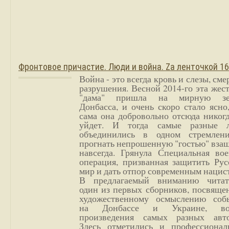
Фронтовое причастие. Люди и война. Zа ленточкой 1
Война - это всегда кровь и слезы, сме
разрушения. Весной 2014-го эта жес
"дама" пришла на мирную з
Донбасса, и очень скоро стало ясно
сама она добровольно отсюда никог
уйдет. И тогда самые разные 
объединились в одном стремлен
прогнать непрошенную "гостью" вза
навсегда. Грянула Специальная вое
операция, призванная защитить Рус
мир и дать отпор современным нацис
В предлагаемый вниманию читат
один из первых сборников, посвяще
художественному осмыслению соб
на Донбассе и Украине, во
произведения самых разных авто
Здесь отметились и профессионал