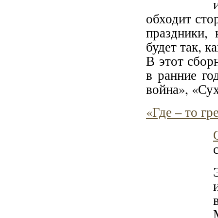
обходит сто
праздники, 
будет так, 
В этот сбор
в ранние го
война», «Сух
«Где – то гр