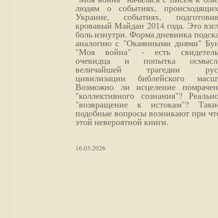
людям о событиях, происходящи
Украине, событиях, подготови
кровавый Майдан 2014 года. Это взг
боль изнутри. Форма дневника подск
аналогию с "Окаянными днями" Бун
"Моя война" - есть свидетель
очевидца и попытка осмысл
величайшей трагедии русс
цивилизации библейского масшт
Возможно ли исцеление помрачен
"коллективного сознания"? Реальн
"возвращение к истокам"? Так
подобные вопросы возникают при чт
этой невероятной книги.
16.03.2026