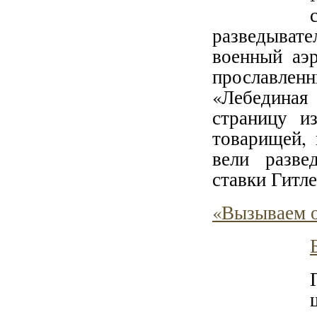
разведыват
военный аэ
прославлен
«Лебединая
страницу и
товарищей,
вели разве
ставки Гитле
«Вызываем о