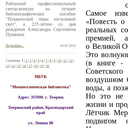
Районный профессиональный
смотр-конкурс на лучшее
Самое изв
библиографическое пособие
"Пушкинской лиры негасимый
«Повесть о 
свет", к 225-летию со дня
реальных с
рождения Александра Сергеевича
Пушкина
премией, 
о Великой О
Подробнее...
04.03.2024
Это волнующ
(в книге -
Страницы:
1
|
2
|
3
|
4
|
5
|
6
|
7
|
8
|
9
|
10
|
11
|
12
|
13
|
14
|
15
|
16
|
17
|
18
|
19
|
20
Советского
МБУК
воздушном б
воды, а поз
"Межпоселенческая библиотека"
Но это не 
Адрес: 353500, г. Темрюк
жизни и про
Темрюкский район, Краснодарский
Лётчик Мер
край
подвигом 
ул. Ленина 88