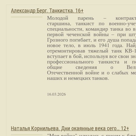
Александр Берг. Танкистка. 16+
Молодой парень – контракт
старшина, танкист по военно-уче
специальности, командир танка во 
первой чеченской войны – при шт
Грозного погибает, и его душа попад
новое тело, в июль 1941 года. Най
отремонтировав тяжелый танк КВ-1
вступает в бой, используя все свои з
профессионального танкиста и п
общие сведения о Вели
Отечественной войне и о слабых ме
наших и немецких танков.
16.03.2026
Наталья Корнильева. Дни окаянные века сего… 12+
"Моя война" началась с писем к бл