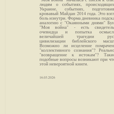
людям о событиях, происходящи
Украине, событиях, подготови
кровавый Майдан 2014 года. Это взг
боль изнутри. Форма дневника подск
аналогию с "Окаянными днями" Бун
"Моя война" - есть свидетель
очевидца и попытка осмысл
величайшей трагедии русс
цивилизации библейского масшт
Возможно ли исцеление помрачен
"коллективного сознания"? Реальн
"возвращение к истокам"? Так
подобные вопросы возникают при чт
этой невероятной книги.
16.03.2026