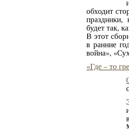
обходит сто
праздники, 
будет так, 
В этот сбор
в ранние го
война», «Сух
«Где – то гр