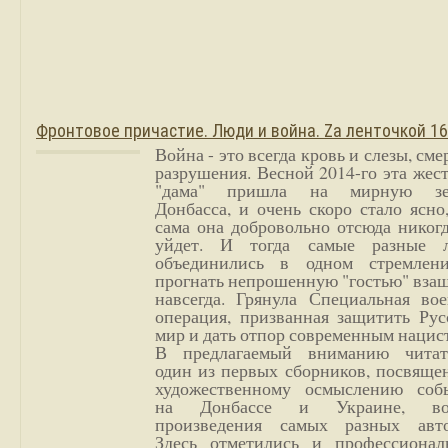
Фронтовое причастие. Люди и война. Zа ленточкой 1
Война - это всегда кровь и слезы, сме
разрушения. Весной 2014-го эта жес
"дама" пришла на мирную з
Донбасса, и очень скоро стало ясно
сама она добровольно отсюда никог
уйдет. И тогда самые разные 
объединились в одном стремлен
прогнать непрошенную "гостью" вза
навсегда. Грянула Специальная вое
операция, призванная защитить Рус
мир и дать отпор современным нацис
В предлагаемый вниманию читат
один из первых сборников, посвяще
художественному осмыслению соб
на Донбассе и Украине, во
произведения самых разных авто
Здесь отметились и профессионал