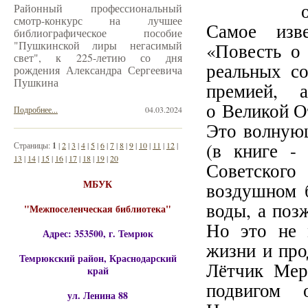
Районный профессиональный
смотр-конкурс на лучшее
Самое изв
библиографическое пособие
"Пушкинской лиры негасимый
«Повесть о 
свет", к 225-летию со дня
реальных с
рождения Александра Сергеевича
Пушкина
премией, 
о Великой О
Подробнее...
04.03.2024
Это волнующ
(в книге -
Страницы:
1
|
2
|
3
|
4
|
5
|
6
|
7
|
8
|
9
|
10
|
11
|
12
|
13
|
14
|
15
|
16
|
17
|
18
|
19
|
20
Советского
МБУК
воздушном б
воды, а поз
"Межпоселенческая библиотека"
Но это не 
Адрес: 353500, г. Темрюк
жизни и про
Темрюкский район, Краснодарский
Лётчик Мер
край
подвигом 
ул. Ленина 88