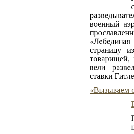
разведыват
военный аэ
прославлен
«Лебединая
страницу и
товарищей,
вели разве
ставки Гитле
«Вызываем о