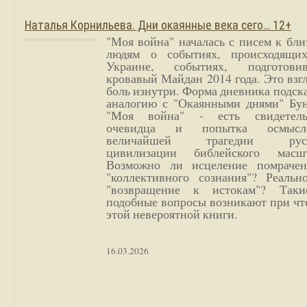
Наталья Корнильева. Дни окаянные века сего… 12+
"Моя война" началась с писем к бл
людям о событиях, происходящи
Украине, событиях, подготови
кровавый Майдан 2014 года. Это взг
боль изнутри. Форма дневника подск
аналогию с "Окаянными днями" Бун
"Моя война" - есть свидетель
очевидца и попытка осмысл
величайшей трагедии русс
цивилизации библейского масшт
Возможно ли исцеление помрачен
"коллективного сознания"? Реальн
"возвращение к истокам"? Так
подобные вопросы возникают при чт
этой невероятной книги.
16.03.2026