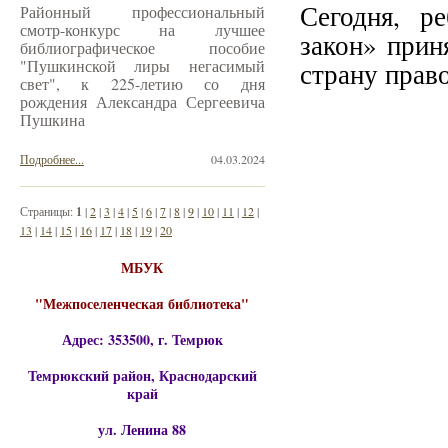
Сегодня, р
Районный профессиональный
смотр-конкурс на лучшее
закон» прин
библиографическое пособие
"Пушкинской лиры негасимый
страну прав
свет", к 225-летию со дня
рождения Александра Сергеевича
Пушкина
Подробнее...
04.03.2024
Страницы:
1
|
2
|
3
|
4
|
5
|
6
|
7
|
8
|
9
|
10
|
11
|
12
|
13
|
14
|
15
|
16
|
17
|
18
|
19
|
20
МБУК
"Межпоселенческая библиотека"
Адрес: 353500, г. Темрюк
Темрюкский район, Краснодарский
край
ул. Ленина 88