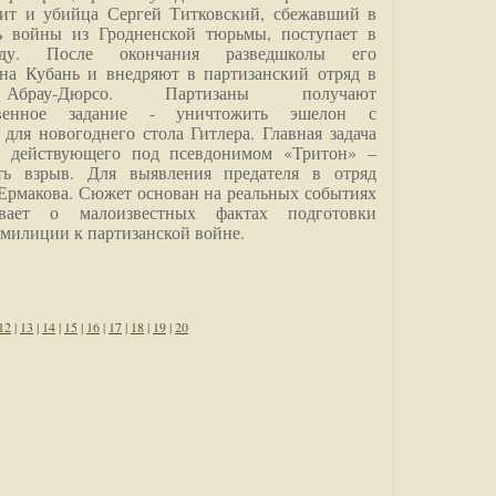
дит и убийца Сергей Титковский, сбежавший в
ь войны из Гродненской тюрьмы, поступает в
анду. После окончания разведшколы его
на Кубань и внедряют в партизанский отряд в
Абрау-Дюрсо. Партизаны получают
ственное задание - уничтожить эшелон с
для новогоднего стола Гитлера. Главная задача
о, действующего под псевдонимом «Тритон» –
ить взрыв. Для выявления предателя в отряд
Ермакова. Сюжет основан на реальных событиях
вает о малоизвестных фактах подготовки
 милиции к партизанской войне.
12
|
13
|
14
|
15
|
16
|
17
|
18
|
19
|
20