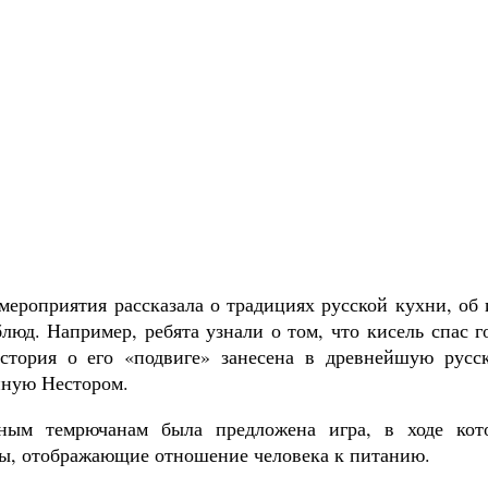
мероприятия рассказала о традициях русской кухни, об
люд. Например, ребята узнали о том, что кисель спас г
история о его «подвиге» занесена в древнейшую русс
нную Нестором.
ным темрючанам была предложена игра, в ходе кот
ы, отображающие отношение человека к питанию.