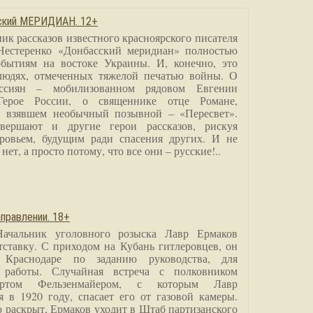
сский МЕРИДИАН. 12+
ик рассказов известного красноярского писателя
Нестеренко «Донбасский меридиан» полностью
бытиям на востоке Украины. И, конечно, это
людях, отмеченных тяжелой печатью войны. О
ссиян – мобилизованном рядовом Евгении
Герое России, о священнике отце Романе,
, взявшем необычный позывной – «Пересвет».
вершают и другие герои рассказов, рискуя
ровьем, будущим ради спасения других. И не
нет, а просто потому, что все они – русские!..
правлении. 18+
Начальник уголовного розыска Лавр Ермаков
тставку. С приходом на Кубань гитлеровцев, он
 Краснодаре по заданию руководства, для
 работы. Случайная встреча с полковником
ртом Фельзенмайером, с которым Лавр
я в 1920 году, спасает его от газовой камеры.
о раскрыт, Ермаков уходит в Штаб партизанского