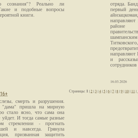
го сознания"? Реально ли
отряда. Бан
Такие и подобные вопросы
первый ден
ероятной книги.
айнзацком
направляют 
районе 
правитель
шампанским 
Титковског
предотврат
направляют 
и рассказы
сотрудников
16.03.2026
Страницы:
1
|
2
|
3
|
4
|
5
|
6
|
7
|
8
|
9
|
10
|
11
|
 16+
слезы, смерть и разрушения.
я "дама" пришла на мирную
ро стало ясно, что сама она
 уйдет. И тогда самые разные
м стремлении - прогнать
шей и навсегда. Грянула
ция, призванная защитить