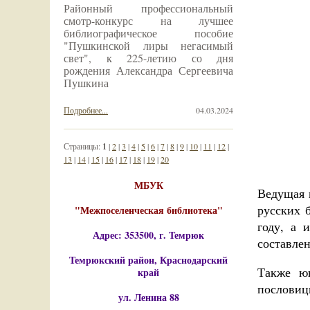
Районный профессиональный
смотр-конкурс на лучшее
библиографическое пособие
"Пушкинской лиры негасимый
свет", к 225-летию со дня
рождения Александра Сергеевича
Пушкина
Подробнее...
04.03.2024
Страницы:
1
|
2
|
3
|
4
|
5
|
6
|
7
|
8
|
9
|
10
|
11
|
12
|
13
|
14
|
15
|
16
|
17
|
18
|
19
|
20
МБУК
Ведущая 
русских б
"Межпоселенческая библиотека"
году, а 
Адрес: 353500, г. Темрюк
составле
Темрюкский район, Краснодарский
Также ю
край
пословиц
ул. Ленина 88