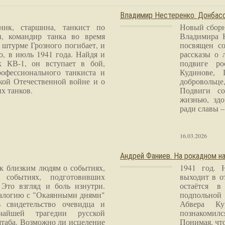
Владимир Нестеренко. Донба
ник, старшина, танкист по
Новый сборн
и, командир танка во время
Владимира 
 штурме Грозного погибает, и
посвящен со
о, в июль 1941 года. Найдя и
рассказы о 
к КВ-1, он вступает в бой,
подвиге ро
рофессионального танкиста и
Кудинове, 
кой Отечественной войне и о
добровольце
х танков.
Подвиги со
жизнью, здо
ради славы – 
16.03.2026
Андрей Фаниев. На рокадном на
 к близким людям о событиях,
1941 год. 
 событиях, подготовивших
выходит в о
Это взгляд и боль изнутри.
остаётся в
налогию с "Окаянными днями"
подпольной
 свидетельство очевидца и
Абвера Ку
чайшей трагедии русской
познакомилс
таба. Возможно ли исцеление
Понимая, чт