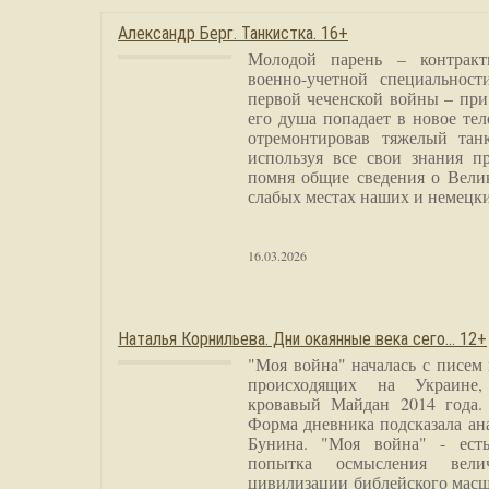
Александр Берг. Танкистка. 16+
Молодой парень – контракт
военно-учетной специальност
первой чеченской войны – при
его душа попадает в новое тел
отремонтировав тяжелый тан
используя все свои знания п
помня общие сведения о Вели
слабых местах наших и немецки
16.03.2026
Наталья Корнильева. Дни окаянные века сего… 12+
"Моя война" началась с писем
происходящих на Украине,
кровавый Майдан 2014 года. 
Форма дневника подсказала а
Бунина. "Моя война" - есть
попытка осмысления вели
цивилизации библейского масш