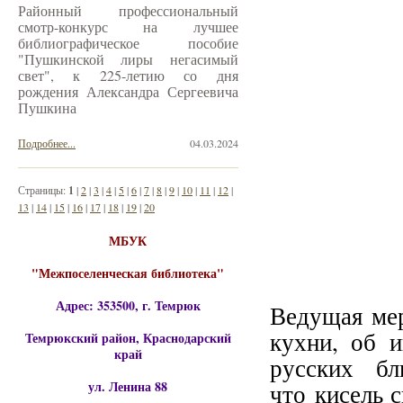
Районный профессиональный
смотр-конкурс на лучшее
библиографическое пособие
"Пушкинской лиры негасимый
свет", к 225-летию со дня
рождения Александра Сергеевича
Пушкина
Подробнее...
04.03.2024
Страницы:
1
|
2
|
3
|
4
|
5
|
6
|
7
|
8
|
9
|
10
|
11
|
12
|
13
|
14
|
15
|
16
|
17
|
18
|
19
|
20
МБУК
"Межпоселенческая библиотека"
Адрес: 353500, г. Темрюк
Ведущая мер
кухни, об 
Темрюкский район, Краснодарский
край
русских бл
ул. Ленина 88
что кисель с