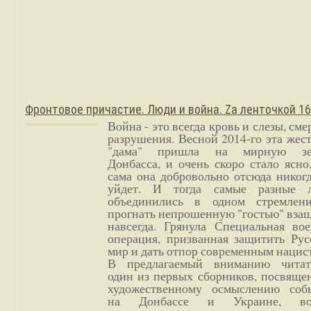
Фронтовое причастие. Люди и война. Zа ленточкой 1
Война - это всегда кровь и слезы, сме
разрушения. Весной 2014-го эта жес
"дама" пришла на мирную з
Донбасса, и очень скоро стало ясно
сама она добровольно отсюда никог
уйдет. И тогда самые разные 
объединились в одном стремлен
прогнать непрошенную "гостью" вза
навсегда. Грянула Специальная вое
операция, призванная защитить Рус
мир и дать отпор современным нацис
В предлагаемый вниманию читат
один из первых сборников, посвяще
художественному осмыслению соб
на Донбассе и Украине, во