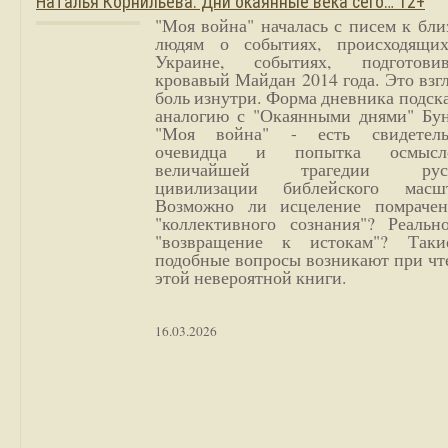
Наталья Корнильева. Дни окаянные века сего… 12+
"Моя война" началась с писем к бл
людям о событиях, происходящи
Украине, событиях, подготови
кровавый Майдан 2014 года. Это взг
боль изнутри. Форма дневника подск
аналогию с "Окаянными днями" Бун
"Моя война" - есть свидетель
очевидца и попытка осмысл
величайшей трагедии русс
цивилизации библейского масшт
Возможно ли исцеление помрачен
"коллективного сознания"? Реальн
"возвращение к истокам"? Так
подобные вопросы возникают при чт
этой невероятной книги.
16.03.2026