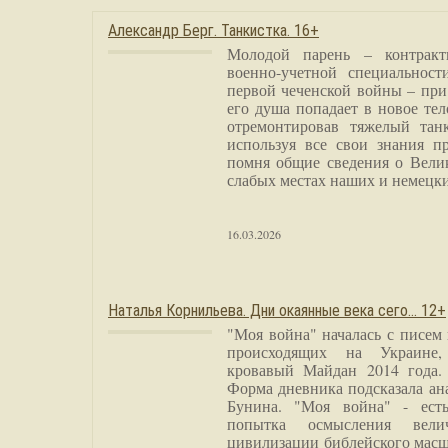
Александр Берг. Танкистка. 16+
Молодой парень – контракт
военно-учетной специальност
первой чеченской войны – при
его душа попадает в новое тел
отремонтировав тяжелый тан
используя все свои знания п
помня общие сведения о Вели
слабых местах наших и немецки
16.03.2026
Наталья Корнильева. Дни окаянные века сего… 12+
"Моя война" началась с писем
происходящих на Украине,
кровавый Майдан 2014 года. 
Форма дневника подсказала а
Бунина. "Моя война" - есть
попытка осмысления вели
цивилизации библейского масш