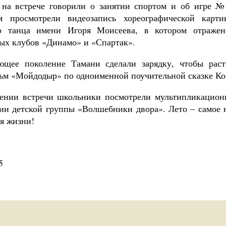
 на встрече говорили о занятии спортом и об игре 
ом просмотрели видеозапись хореографической кар
о танца имени Игоря Моисеева, в котором отражен
ых клубов «Динамо» и «Спартак».
ющее поколение Тамани сделали зарядку, чтобы рас
ьм «Мойдодыр» по одноименной поучительной сказке Ко
ении встречи школьники посмотрели мультипликацион
ии детской группы «Волшебники двора». Лето – самое н
ся жизни!
5