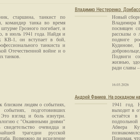
Владимир Нестеренко. Донба
ник, старшина, танкист по
Новый сборн
и, командир танка во время
Владимира 
 штурме Грозного погибает, и
посвящен со
о, в июль 1941 года. Найдя и
рассказы о 
к КВ-1, он вступает в бой,
подвиге ро
рофессионального танкиста и
Кудинове, 
кой Отечественной войне и о
добровольце
х танков.
Подвиги со
жизнью, здо
ради славы – 
16.03.2026
Андрей Фаниев. На рокадном на
 к близким людям о событиях,
1941 год. 
 событиях, подготовивших
выходит в о
Это взгляд и боль изнутри.
остаётся в
налогию с "Окаянными днями"
подпольной
 свидетельство очевидца и
Абвера Ку
чайшей трагедии русской
познакомилс
таба. Возможно ли исцеление
Понимая, чт