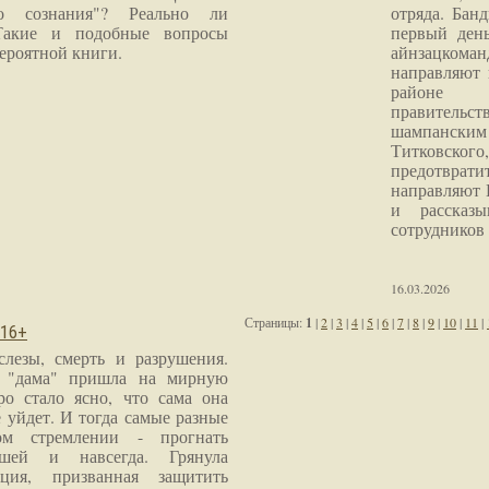
го сознания"? Реально ли
отряда. Бан
Такие и подобные вопросы
первый ден
ероятной книги.
айнзацком
направляют 
районе 
правитель
шампанским 
Титковског
предотврат
направляют 
и рассказы
сотрудников
16.03.2026
Страницы:
1
|
2
|
3
|
4
|
5
|
6
|
7
|
8
|
9
|
10
|
11
|
 16+
слезы, смерть и разрушения.
я "дама" пришла на мирную
ро стало ясно, что сама она
 уйдет. И тогда самые разные
м стремлении - прогнать
шей и навсегда. Грянула
ция, призванная защитить