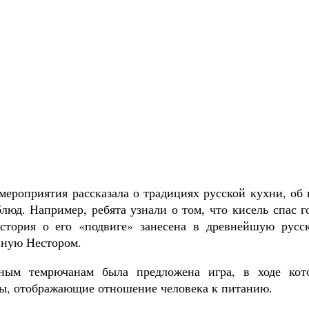
мероприятия рассказала о традициях русской кухни, об
люд. Например, ребята узнали о том, что кисель спас г
история о его «подвиге» занесена в древнейшую русс
нную Нестором.
ным темрючанам была предложена игра, в ходе кот
ы, отображающие отношение человека к питанию.