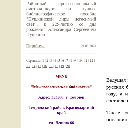
Районный профессиональный
смотр-конкурс на лучшее
библиографическое пособие
"Пушкинской лиры негасимый
свет", к 225-летию со дня
рождения Александра Сергеевича
Пушкина
Подробнее...
04.03.2024
Страницы:
1
|
2
|
3
|
4
|
5
|
6
|
7
|
8
|
9
|
10
|
11
|
12
|
13
|
14
|
15
|
16
|
17
|
18
|
19
|
20
МБУК
Ведущая 
русских б
"Межпоселенческая библиотека"
году, а 
Адрес: 353500, г. Темрюк
составле
Темрюкский район, Краснодарский
Также ю
край
пословиц
ул. Ленина 88