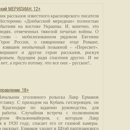
сский МЕРИДИАН. 12+
ик рассказов известного красноярского писателя
Нестеренко «Донбасский меридиан» полностью
бытиям на востоке Украины. И, конечно, это
людях, отмеченных тяжелой печатью войны. О
ссиян – мобилизованном рядовом Евгении
Герое России, о священнике отце Романе,
, взявшем необычный позывной – «Пересвет».
вершают и другие герои рассказов, рискуя
ровьем, будущим ради спасения других. И не
нет, а просто потому, что все они – русские!..
правлении. 18+
Начальник уголовного розыска Лавр Ермаков
тставку. С приходом на Кубань гитлеровцев, он
 Краснодаре по заданию руководства, для
 работы. Случайная встреча с полковником
ртом Фельзенмайером, с которым Лавр
я в 1920 году, спасает его от газовой камеры.
о раскрыт, Ермаков уходит в Штаб партизанского