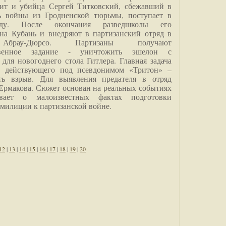
дит и убийца Сергей Титковский, сбежавший в
ь войны из Гродненской тюрьмы, поступает в
анду. После окончания разведшколы его
на Кубань и внедряют в партизанский отряд в
Абрау-Дюрсо. Партизаны получают
ственное задание - уничтожить эшелон с
для новогоднего стола Гитлера. Главная задача
о, действующего под псевдонимом «Тритон» –
ить взрыв. Для выявления предателя в отряд
Ермакова. Сюжет основан на реальных событиях
вает о малоизвестных фактах подготовки
 милиции к партизанской войне.
12
|
13
|
14
|
15
|
16
|
17
|
18
|
19
|
20