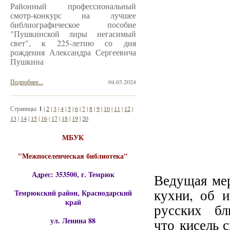
Районный профессиональный
смотр-конкурс на лучшее
библиографическое пособие
"Пушкинской лиры негасимый
свет", к 225-летию со дня
рождения Александра Сергеевича
Пушкина
Подробнее...
04.03.2024
Страницы:
1
|
2
|
3
|
4
|
5
|
6
|
7
|
8
|
9
|
10
|
11
|
12
|
13
|
14
|
15
|
16
|
17
|
18
|
19
|
20
МБУК
"Межпоселенческая библиотека"
Адрес: 353500, г. Темрюк
Ведущая мер
кухни, об 
Темрюкский район, Краснодарский
край
русских бл
ул. Ленина 88
что кисель с