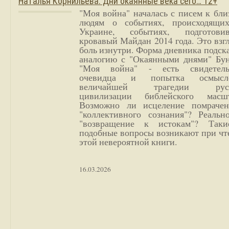
Наталья Корнильева. Дни окаянные века сего… 12+
"Моя война" началась с писем к бл
людям о событиях, происходящи
Украине, событиях, подготови
кровавый Майдан 2014 года. Это взг
боль изнутри. Форма дневника подск
аналогию с "Окаянными днями" Бун
"Моя война" - есть свидетель
очевидца и попытка осмысл
величайшей трагедии русс
цивилизации библейского масшт
Возможно ли исцеление помрачен
"коллективного сознания"? Реальн
"возвращение к истокам"? Так
подобные вопросы возникают при чт
этой невероятной книги.
16.03.2026