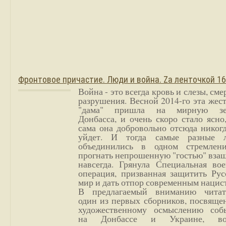
Фронтовое причастие. Люди и война. Zа ленточкой 1
Война - это всегда кровь и слезы, сме
разрушения. Весной 2014-го эта жес
"дама" пришла на мирную з
Донбасса, и очень скоро стало ясно
сама она добровольно отсюда никог
уйдет. И тогда самые разные 
объединились в одном стремлен
прогнать непрошенную "гостью" вза
навсегда. Грянула Специальная вое
операция, призванная защитить Рус
мир и дать отпор современным нацис
В предлагаемый вниманию читат
один из первых сборников, посвяще
художественному осмыслению соб
на Донбассе и Украине, во