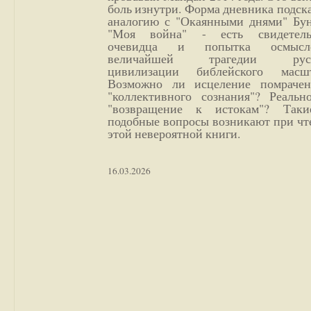
боль изнутри. Форма дневника подск
аналогию с "Окаянными днями" Бун
"Моя война" - есть свидетель
очевидца и попытка осмысл
величайшей трагедии русс
цивилизации библейского масшт
Возможно ли исцеление помрачен
"коллективного сознания"? Реальн
"возвращение к истокам"? Так
подобные вопросы возникают при чт
этой невероятной книги.
16.03.2026