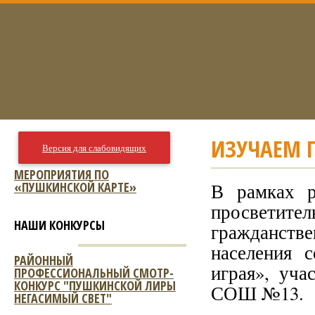
ИЗУЧАЕМ П
Версия для слабовидящих
МЕРОПРИЯТИЯ ПО
«ПУШКИНСКОЙ КАРТЕ»
В рамках р
просвети
НАШИ КОНКУРСЫ
гражданст
населения 
РАЙОННЫЙ
играя», уч
ПРОФЕССИОНАЛЬНЫЙ СМОТР-
КОНКУРС "ПУШКИНСКОЙ ЛИРЫ
СОШ №13.
НЕГАСИМЫЙ СВЕТ"