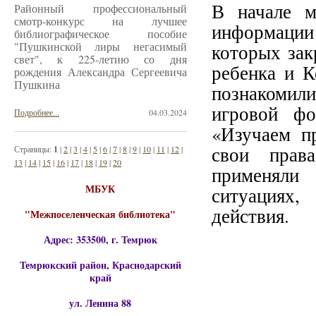
В начале м
Районный профессиональный
смотр-конкурс на лучшее
информации
библиографическое пособие
"Пушкинской лиры негасимый
которых зак
свет", к 225-летию со дня
ребенка и К
рождения Александра Сергеевича
Пушкина
познакомил
игровой фо
Подробнее...
04.03.2024
«Изучаем пр
свои прав
Страницы:
1
|
2
|
3
|
4
|
5
|
6
|
7
|
8
|
9
|
10
|
11
|
12
|
13
|
14
|
15
|
16
|
17
|
18
|
19
|
20
применяли
МБУК
ситуациях,
действия.
"Межпоселенческая библиотека"
Адрес: 353500, г. Темрюк
Темрюкский район, Краснодарский
край
ул. Ленина 88