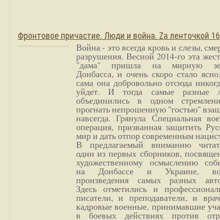
Фронтовое причастие. Люди и война. Zа ленточкой 1
Война - это всегда кровь и слезы, сме
разрушения. Весной 2014-го эта жес
"дама" пришла на мирную з
Донбасса, и очень скоро стало ясно
сама она добровольно отсюда никог
уйдет. И тогда самые разные 
объединились в одном стремлен
прогнать непрошенную "гостью" вза
навсегда. Грянула Специальная вое
операция, призванная защитить Рус
мир и дать отпор современным нацис
В предлагаемый вниманию читат
один из первых сборников, посвяще
художественному осмыслению соб
на Донбассе и Украине, во
произведения самых разных авто
Здесь отметились и профессионал
писатели, и преподаватели, и врач
кадровые военные, принимавшие уча
в боевых действиях против отр