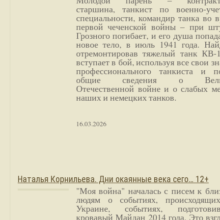
Молодой парень – контракт
старшина, танкист по военно-уче
специальности, командир танка во 
первой чеченской войны – при шт
Грозного погибает, и его душа попад
новое тело, в июль 1941 года. Най
отремонтировав тяжелый танк КВ-1
вступает в бой, используя все свои з
профессионального танкиста и п
общие сведения о Вели
Отечественной войне и о слабых ме
наших и немецких танков.
16.03.2026
Наталья Корнильева. Дни окаянные века сего… 12+
"Моя война" началась с писем к бл
людям о событиях, происходящи
Украине, событиях, подготови
кровавый Майдан 2014 года. Это взг