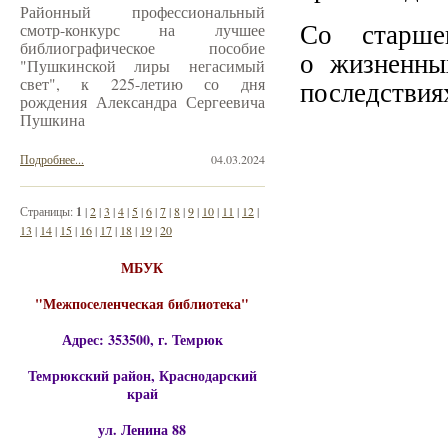
Районный профессиональный
Со старшекл
смотр-конкурс на лучшее
библиографическое пособие
о жизненны
"Пушкинской лиры негасимый
свет", к 225-летию со дня
последствия
рождения Александра Сергеевича
Пушкина
Подробнее...
04.03.2024
Страницы:
1
|
2
|
3
|
4
|
5
|
6
|
7
|
8
|
9
|
10
|
11
|
12
|
13
|
14
|
15
|
16
|
17
|
18
|
19
|
20
МБУК
"Межпоселенческая библиотека"
Адрес: 353500, г. Темрюк
Темрюкский район, Краснодарский
край
ул. Ленина 88