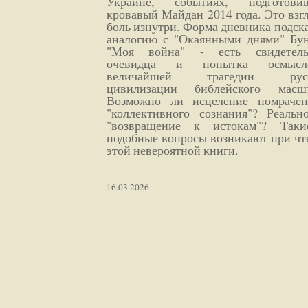
Украине, событиях, подготови
кровавый Майдан 2014 года. Это взг
боль изнутри. Форма дневника подск
аналогию с "Окаянными днями" Бун
"Моя война" - есть свидетель
очевидца и попытка осмысл
величайшей трагедии русс
цивилизации библейского масшт
Возможно ли исцеление помрачен
"коллективного сознания"? Реальн
"возвращение к истокам"? Так
подобные вопросы возникают при чт
этой невероятной книги.
16.03.2026