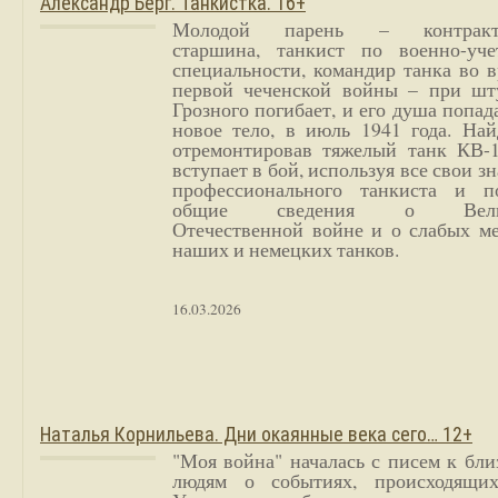
Александр Берг. Танкистка. 16+
Молодой парень – контракт
старшина, танкист по военно-уче
специальности, командир танка во 
первой чеченской войны – при шт
Грозного погибает, и его душа попад
новое тело, в июль 1941 года. Най
отремонтировав тяжелый танк КВ-1
вступает в бой, используя все свои з
профессионального танкиста и п
общие сведения о Вели
Отечественной войне и о слабых ме
наших и немецких танков.
16.03.2026
Наталья Корнильева. Дни окаянные века сего… 12+
"Моя война" началась с писем к бл
людям о событиях, происходящи