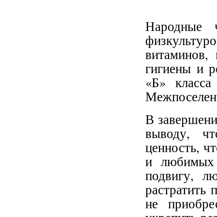
Народные ч
физкультур
витаминов, 
гигиены и р
«Б» класса
Межпоселенч
В завершени
выводу, ч
ценность, чт
и любимых 
подвигу, л
растратить 
не приобре