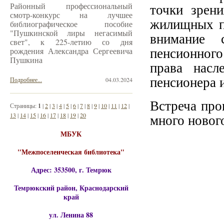
Районный профессиональный
точки зрени
смотр-конкурс на лучшее
жилищных п
библиографическое пособие
"Пушкинской лиры негасимый
внимание 
свет", к 225-летию со дня
пенсионного
рождения Александра Сергеевича
Пушкина
права насл
пенсионера 
Подробнее...
04.03.2024
Встреча про
Страницы:
1
|
2
|
3
|
4
|
5
|
6
|
7
|
8
|
9
|
10
|
11
|
12
|
13
|
14
|
15
|
16
|
17
|
18
|
19
|
20
много нового
МБУК
"Межпоселенческая библиотека"
Адрес: 353500, г. Темрюк
Темрюкский район, Краснодарский
край
ул. Ленина 88