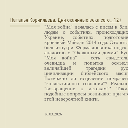
Наталья Корнильева. Дни окаянные века сего… 12+
"Моя война" началась с писем к бл
людям о событиях, происходящи
Украине, событиях, подготови
кровавый Майдан 2014 года. Это взг
боль изнутри. Форма дневника подск
аналогию с "Окаянными днями" Бун
"Моя война" - есть свидетель
очевидца и попытка осмысл
величайшей трагедии русс
цивилизации библейского масшт
Возможно ли исцеление помрачен
"коллективного сознания"? Реальн
"возвращение к истокам"? Так
подобные вопросы возникают при чт
этой невероятной книги.
16.03.2026