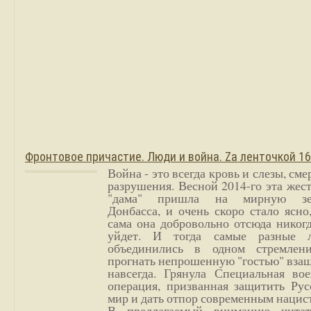
Фронтовое причастие. Люди и война. Zа ленточкой 1
Война - это всегда кровь и слезы, сме
разрушения. Весной 2014-го эта жес
"дама" пришла на мирную з
Донбасса, и очень скоро стало ясно
сама она добровольно отсюда никог
уйдет. И тогда самые разные 
объединились в одном стремлен
прогнать непрошенную "гостью" вза
навсегда. Грянула Специальная вое
операция, призванная защитить Рус
мир и дать отпор современным нацис
В предлагаемый вниманию читат