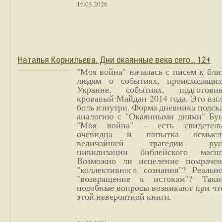
16.03.2026
Наталья Корнильева. Дни окаянные века сего… 12+
"Моя война" началась с писем к бл
людям о событиях, происходящи
Украине, событиях, подготови
кровавый Майдан 2014 года. Это взг
боль изнутри. Форма дневника подск
аналогию с "Окаянными днями" Бун
"Моя война" - есть свидетель
очевидца и попытка осмысл
величайшей трагедии русс
цивилизации библейского масшт
Возможно ли исцеление помрачен
"коллективного сознания"? Реальн
"возвращение к истокам"? Так
подобные вопросы возникают при чт
этой невероятной книги.