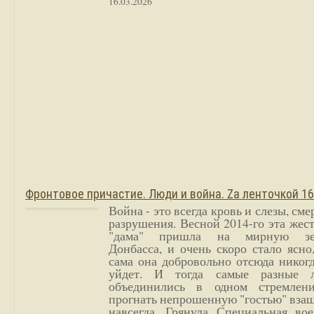
16.03.2026
Фронтовое причастие. Люди и война. Zа ленточкой 1
Война - это всегда кровь и слезы, сме
разрушения. Весной 2014-го эта жес
"дама" пришла на мирную з
Донбасса, и очень скоро стало ясно
сама она добровольно отсюда никог
уйдет. И тогда самые разные 
объединились в одном стремлен
прогнать непрошенную "гостью" вза
навсегда. Грянула Специальная вое