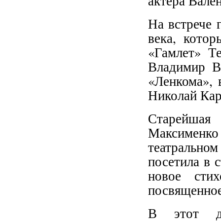
актера Вале
На встрече 
века, кото
«Гамлет» Те
Владимир В
«Ленкома», 
Николай Кар
Старейшая 
Максименко
театрально
посетила в 
новое стих
посвященное
В этот де