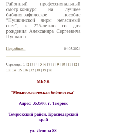
Районный профессиональный
смотр-конкурс на лучшее
библиографическое пособие
"Пушкинской лиры негасимый
свет", к 225-летию со дня
рождения Александра Сергеевича
Пушкина
Подробнее...
04.03.2024
Страницы:
1
|
2
|
3
|
4
|
5
|
6
|
7
|
8
|
9
|
10
|
11
|
12
|
13
|
14
|
15
|
16
|
17
|
18
|
19
|
20
МБУК
"Межпоселенческая библиотека"
Адрес: 353500, г. Темрюк
Темрюкский район, Краснодарский
край
ул. Ленина 88