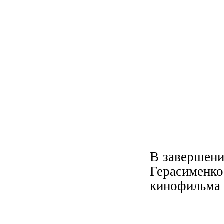
В завершени
Герасименк
кинофильма 