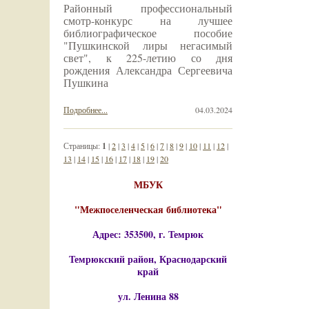
Районный профессиональный
смотр-конкурс на лучшее
библиографическое пособие
"Пушкинской лиры негасимый
свет", к 225-летию со дня
рождения Александра Сергеевича
Пушкина
Подробнее...
04.03.2024
Страницы:
1
|
2
|
3
|
4
|
5
|
6
|
7
|
8
|
9
|
10
|
11
|
12
|
13
|
14
|
15
|
16
|
17
|
18
|
19
|
20
МБУК
"Межпоселенческая библиотека"
Адрес: 353500, г. Темрюк
Темрюкский район, Краснодарский
край
ул. Ленина 88