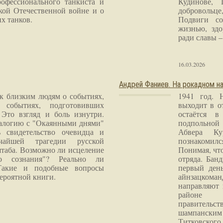
рофессионального танкиста и
Кудинове, 
кой Отечественной войне и о
добровольце
х танков.
Подвиги со
жизнью, здо
ради славы – 
16.03.2026
Андрей Фаниев. На рокадном на
 к близким людям о событиях,
1941 год. 
 событиях, подготовивших
выходит в о
Это взгляд и боль изнутри.
остаётся в
налогию с "Окаянными днями"
подпольной
 свидетельство очевидца и
Абвера Ку
чайшей трагедии русской
познакомилс
таба. Возможно ли исцеление
Понимая, чт
го сознания"? Реально ли
отряда. Бан
Такие и подобные вопросы
первый ден
ероятной книги.
айнзацком
направляют 
районе 
правитель
шампанским 
Титковског