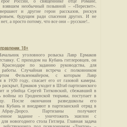
Герое России, о священнике отце Романе,
, взявшем необычный позывной – «Пересвет».
вершают и другие герои рассказов, рискуя
ровьем, будущим ради спасения других. И не
нет, а просто потому, что все они – русские!..
правлении. 18+
Начальник уголовного розыска Лавр Ермаков
тставку. С приходом на Кубань гитлеровцев, он
 Краснодаре по заданию руководства, для
 работы. Случайная встреча с полковником
ртом Фельзенмайером, с которым Лавр
я в 1920 году, спасает его от газовой камеры.
о раскрыт, Ермаков уходит в Штаб партизанского
дит и убийца Сергей Титковский, сбежавший в
ь войны из Гродненской тюрьмы, поступает в
анду. После окончания разведшколы его
на Кубань и внедряют в партизанский отряд в
Абрау-Дюрсо. Партизаны получают
ственное задание - уничтожить эшелон с
для новогоднего стола Гитлера. Главная задача
о, действующего под псевдонимом «Тритон» –