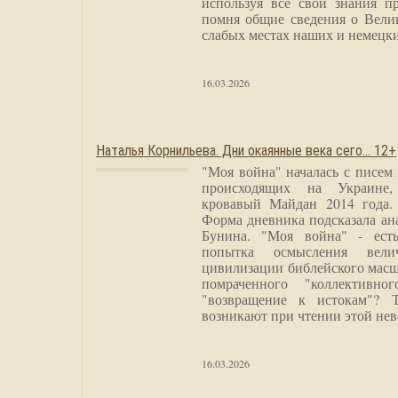
используя все свои знания п
помня общие сведения о Вели
слабых местах наших и немецки
16.03.2026
Наталья Корнильева. Дни окаянные века сего… 12+
"Моя война" началась с писем
происходящих на Украине,
кровавый Майдан 2014 года. 
Форма дневника подсказала а
Бунина. "Моя война" - есть
попытка осмысления вели
цивилизации библейского масш
помраченного "коллективно
"возвращение к истокам"? 
возникают при чтении этой нев
16.03.2026