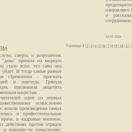
предотврат
направляют 
и рассказы
сотрудников
16.03.2026
Страницы:
1
|
2
|
3
|
4
|
5
|
6
|
7
|
8
|
9
|
10
|
11
|
 16+
слезы, смерть и разрушения.
я "дама" пришла на мирную
ро стало ясно, что сама она
 уйдет. И тогда самые разные
м стремлении - прогнать
шей и навсегда. Грянула
ция, призванная защитить
еменным нацистам.
читателей один из первых
дожественному осмыслению
е, вошли произведения самых
тились и профессиональные
 врачи, и кадровые военные,
х действиях против отрядов
г. и знающие не понаслышке,