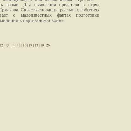
ить взрыв. Для выявления предателя в отряд
Ермакова. Сюжет основан на реальных событиях
вает о малоизвестных фактах подготовки
 милиции к партизанской войне.
12
|
13
|
14
|
15
|
16
|
17
|
18
|
19
|
20