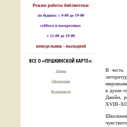
Режим работы библиотеки:
по будням: с 9-00 до 19-00
суббота и воскресенье:
с 11-00 до 19-00
понедельник - выходной
ВСЕ О «ПУШКИНСКОЙ КАРТЕ»:
В честь
Афиша
литерату
Оформление
мировыми
в души г
Возможности
Джейн, р
XVIII–XI
Школьник
чувствит