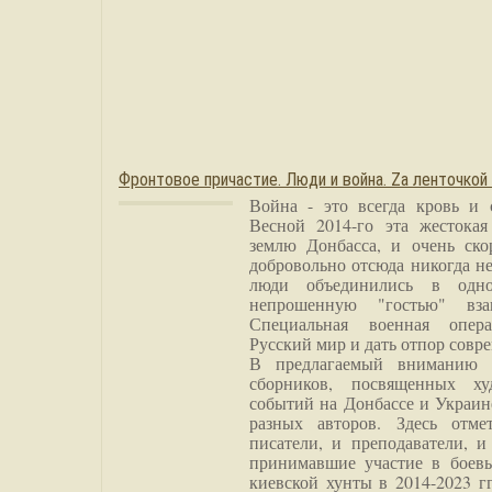
Фронтовое причастие. Люди и война. Zа ленточкой
Война - это всегда кровь и 
Весной 2014-го эта жестока
землю Донбасса, и очень ско
добровольно отсюда никогда не
люди объединились в одно
непрошенную "гостью" вза
Специальная военная опера
Русский мир и дать отпор совр
В предлагаемый вниманию 
сборников, посвященных ху
событий на Донбассе и Украин
разных авторов. Здесь отме
писатели, и преподаватели, и
принимавшие участие в боевы
киевской хунты в 2014-2023 г