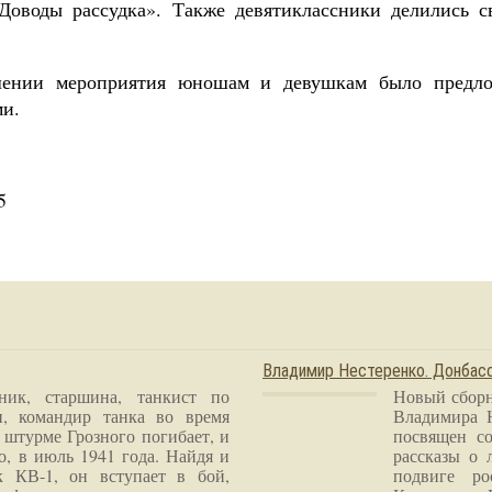
Доводы рассудка». Также девятиклассники делились
шении мероприятия юношам и девушкам было предло
ми.
5
Владимир Нестеренко. Донба
ник, старшина, танкист по
Новый сборн
и, командир танка во время
Владимира 
 штурме Грозного погибает, и
посвящен со
о, в июль 1941 года. Найдя и
рассказы о 
к КВ-1, он вступает в бой,
подвиге ро