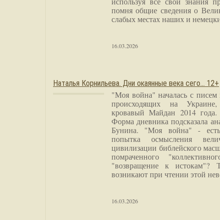
используя все свои знания п
помня общие сведения о Вели
слабых местах наших и немецки
16.03.2026
Наталья Корнильева. Дни окаянные века сего… 12+
"Моя война" началась с писем
происходящих на Украине,
кровавый Майдан 2014 года. 
Форма дневника подсказала а
Бунина. "Моя война" - есть
попытка осмысления вели
цивилизации библейского масш
помраченного "коллективно
"возвращение к истокам"? 
возникают при чтении этой нев
16.03.2026