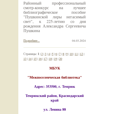
Районный профессиональный
смотр-конкурс на лучшее
библиографическое пособие
"Пушкинской лиры негасимый
свет", к 225-летию со дня
рождения Александра Сергеевича
Пушкина
Подробнее...
04.03.2024
Страницы:
1
|
2
|
3
|
4
|
5
|
6
|
7
|
8
|
9
|
10
|
11
|
12
|
13
|
14
|
15
|
16
|
17
|
18
|
19
|
20
МБУК
"Межпоселенческая библиотека"
Адрес: 353500, г. Темрюк
Темрюкский район, Краснодарский
край
ул. Ленина 88