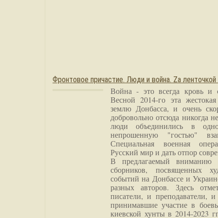
Фронтовое причастие. Люди и война. Zа ленточкой
Война - это всегда кровь и 
Весной 2014-го эта жестока
землю Донбасса, и очень ско
добровольно отсюда никогда не
люди объединились в одно
непрошенную "гостью" вза
Специальная военная опера
Русский мир и дать отпор совр
В предлагаемый вниманию 
сборников, посвященных ху
событий на Донбассе и Украин
разных авторов. Здесь отме
писатели, и преподаватели, и
принимавшие участие в боевы
киевской хунты в 2014-2023 г