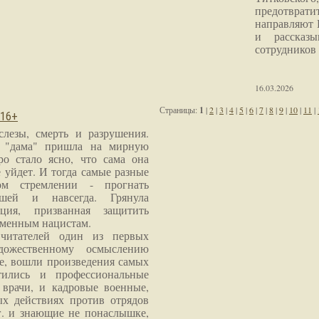
предотврат
направляют 
и рассказы
сотрудников
16.03.2026
Страницы:
1
|
2
|
3
|
4
|
5
|
6
|
7
|
8
|
9
|
10
|
11
|
 16+
слезы, смерть и разрушения.
я "дама" пришла на мирную
ро стало ясно, что сама она
 уйдет. И тогда самые разные
м стремлении - прогнать
шей и навсегда. Грянула
ция, призванная защитить
еменным нацистам.
читателей один из первых
дожественному осмыслению
е, вошли произведения самых
тились и профессиональные
 врачи, и кадровые военные,
х действиях против отрядов
г. и знающие не понаслышке,