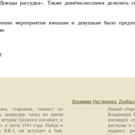
Доводы рассудка». Также девятиклассники делились
шении мероприятия юношам и девушкам было предло
ми.
5
Владимир Нестеренко. Донба
ник, старшина, танкист по
Новый сборн
и, командир танка во время
Владимира 
 штурме Грозного погибает, и
посвящен со
о, в июль 1941 года. Найдя и
рассказы о 
к КВ-1, он вступает в бой,
подвиге ро