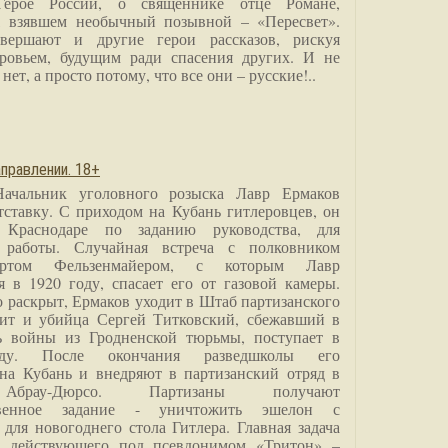
Герое России, о священнике отце Романе,
, взявшем необычный позывной – «Пересвет».
вершают и другие герои рассказов, рискуя
ровьем, будущим ради спасения других. И не
нет, а просто потому, что все они – русские!..
правлении. 18+
Начальник уголовного розыска Лавр Ермаков
тставку. С приходом на Кубань гитлеровцев, он
 Краснодаре по заданию руководства, для
 работы. Случайная встреча с полковником
ртом Фельзенмайером, с которым Лавр
я в 1920 году, спасает его от газовой камеры.
о раскрыт, Ермаков уходит в Штаб партизанского
дит и убийца Сергей Титковский, сбежавший в
ь войны из Гродненской тюрьмы, поступает в
анду. После окончания разведшколы его
на Кубань и внедряют в партизанский отряд в
Абрау-Дюрсо. Партизаны получают
ственное задание - уничтожить эшелон с
для новогоднего стола Гитлера. Главная задача
о, действующего под псевдонимом «Тритон» –