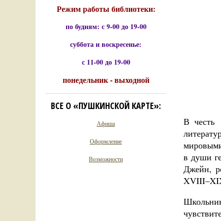
Режим работы библиотеки:
по будням: с 9-00 до 19-00
суббота и воскресенье:
с 11-00 до 19-00
понедельник - выходной
ВСЕ О «ПУШКИНСКОЙ КАРТЕ»:
В честь
Афиша
литерату
Оформление
мировыми
в души г
Возможности
Джейн, р
XVIII–XI
Школьник
чувствит