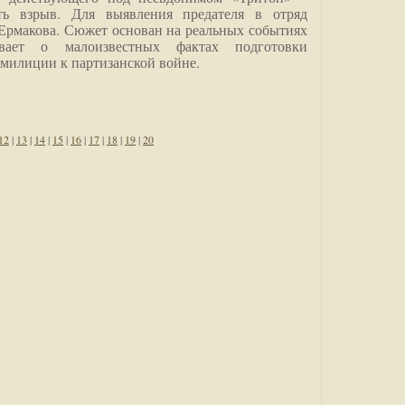
ить взрыв. Для выявления предателя в отряд
Ермакова. Сюжет основан на реальных событиях
вает о малоизвестных фактах подготовки
 милиции к партизанской войне.
12
|
13
|
14
|
15
|
16
|
17
|
18
|
19
|
20