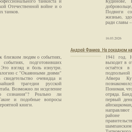
рофессионального танкиста и
Кудинове, 
кой Отечественной войне и о
добровольце
х танков.
Подвиги со
жизнью, здо
ради славы – 
16.03.2026
Андрей Фаниев. На рокадном на
 к близким людям о событиях,
1941 год. 
 событиях, подготовивших
выходит в о
Это взгляд и боль изнутри.
остаётся в
налогию с "Окаянными днями"
подпольной
 свидетельство очевидца и
Абвера Ку
чайшей трагедии русской
познакомилс
таба. Возможно ли исцеление
Понимая, чт
го сознания"? Реально ли
отряда. Бан
Такие и подобные вопросы
первый ден
ероятной книги.
айнзацком
направляют 
районе 
правитель
шампанским 
Титковског