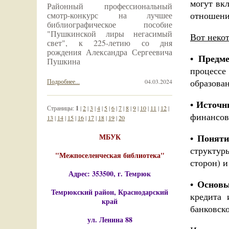
могут вк
Районный профессиональный
отношени
смотр-конкурс на лучшее
библиографическое пособие
"Пушкинской лиры негасимый
Вот неко
свет", к 225-летию со дня
рождения Александра Сергеевича
Предме
•
Пушкина
процессе
образова
Подробнее...
04.03.2024
Источн
•
Страницы:
1
|
2
|
3
|
4
|
5
|
6
|
7
|
8
|
9
|
10
|
11
|
12
|
финансов
13
|
14
|
15
|
16
|
17
|
18
|
19
|
20
МБУК
Поняти
•
структур
"Межпоселенческая библиотека"
сторон) и
Адрес: 353500, г. Темрюк
Основы
•
Темрюкский район, Краснодарский
кредита 
край
банковск
ул. Ленина 88