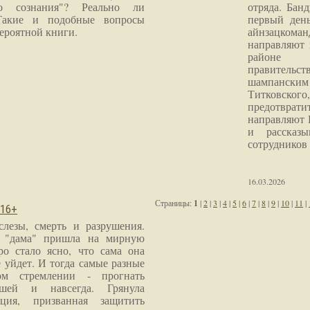
го сознания"? Реально ли
отряда. Бан
Такие и подобные вопросы
первый ден
ероятной книги.
айнзацком
направляют 
районе 
правитель
шампанским 
Титковског
предотврат
направляют 
и рассказы
сотрудников
16.03.2026
Страницы:
1
|
2
|
3
|
4
|
5
|
6
|
7
|
8
|
9
|
10
|
11
|
 16+
слезы, смерть и разрушения.
я "дама" пришла на мирную
ро стало ясно, что сама она
 уйдет. И тогда самые разные
м стремлении - прогнать
шей и навсегда. Грянула
ция, призванная защитить