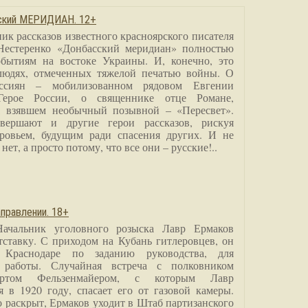
сский МЕРИДИАН. 12+
ик рассказов известного красноярского писателя
Нестеренко «Донбасский меридиан» полностью
бытиям на востоке Украины. И, конечно, это
людях, отмеченных тяжелой печатью войны. О
ссиян – мобилизованном рядовом Евгении
Герое России, о священнике отце Романе,
, взявшем необычный позывной – «Пересвет».
вершают и другие герои рассказов, рискуя
ровьем, будущим ради спасения других. И не
нет, а просто потому, что все они – русские!..
правлении. 18+
Начальник уголовного розыска Лавр Ермаков
тставку. С приходом на Кубань гитлеровцев, он
 Краснодаре по заданию руководства, для
 работы. Случайная встреча с полковником
ртом Фельзенмайером, с которым Лавр
я в 1920 году, спасает его от газовой камеры.
о раскрыт, Ермаков уходит в Штаб партизанского