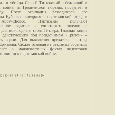
дит и убийца Сергей Титковский, сбежавший в
ь войны из Гродненской тюрьмы, поступает в
анду. После окончания разведшколы его
на Кубань и внедряют в партизанский отряд в
Абрау-Дюрсо. Партизаны получают
ственное задание - уничтожить эшелон с
для новогоднего стола Гитлера. Главная задача
о, действующего под псевдонимом «Тритон» –
ить взрыв. Для выявления предателя в отряд
Ермакова. Сюжет основан на реальных событиях
вает о малоизвестных фактах подготовки
 милиции к партизанской войне.
12
|
13
|
14
|
15
|
16
|
17
|
18
|
19
|
20