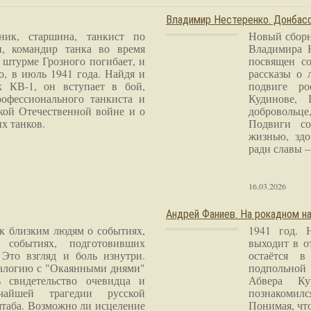
Владимир Нестеренко. Донба
ник, старшина, танкист по
Новый сборн
и, командир танка во время
Владимира 
 штурме Грозного погибает, и
посвящен со
о, в июль 1941 года. Найдя и
рассказы о 
к КВ-1, он вступает в бой,
подвиге ро
рофессионального танкиста и
Кудинове, 
кой Отечественной войне и о
добровольце
х танков.
Подвиги со
жизнью, здо
ради славы – 
16.03.2026
Андрей Фаниев. На рокадном на
 к близким людям о событиях,
1941 год. 
 событиях, подготовивших
выходит в о
Это взгляд и боль изнутри.
остаётся в
налогию с "Окаянными днями"
подпольной
 свидетельство очевидца и
Абвера Ку
чайшей трагедии русской
познакомилс
таба. Возможно ли исцеление
Понимая, чт