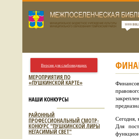
ФИНА
Версия для слабовидящих
МЕРОПРИЯТИЯ ПО
«ПУШКИНСКОЙ КАРТЕ»
Финансов
правовог
закрепле
НАШИ КОНКУРСЫ
предназн
РАЙОННЫЙ
Сегодня, 
ПРОФЕССИОНАЛЬНЫЙ СМОТР-
КОНКУРС "ПУШКИНСКОЙ ЛИРЫ
Для пос
НЕГАСИМЫЙ СВЕТ"
функцио