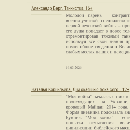
Александр Берг. Танкистка. 16+
Молодой парень – контракт
военно-учетной специальност
первой чеченской войны – при
его душа попадает в новое тел
отремонтировав тяжелый тан
используя все свои знания п
помня общие сведения о Вели
слабых местах наших и немецки
16.03.2026
Наталья Корнильева. Дни окаянные века сего… 12+
"Моя война" началась с писем
происходящих на Украине,
кровавый Майдан 2014 года. 
Форма дневника подсказала а
Бунина. "Моя война" - есть
попытка осмысления вели
цивилизации библейского масш