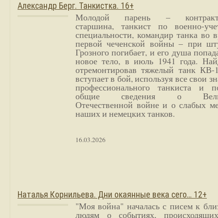
Александр Берг. Танкистка. 16+
Молодой парень – контракт
старшина, танкист по военно-уче
специальности, командир танка во 
первой чеченской войны – при шт
Грозного погибает, и его душа попад
новое тело, в июль 1941 года. Най
отремонтировав тяжелый танк КВ-1
вступает в бой, используя все свои з
профессионального танкиста и п
общие сведения о Вели
Отечественной войне и о слабых ме
наших и немецких танков.
16.03.2026
Наталья Корнильева. Дни окаянные века сего… 12+
"Моя война" началась с писем к бл
людям о событиях, происходящи