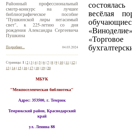
состоялась
Районный профессиональный
смотр-конкурс на лучшее
весёлая по
библиографическое пособие
"Пушкинской лиры негасимый
обучающиес
свет", к 225-летию со дня
«Виноделие
рождения Александра Сергеевича
Пушкина
«Торговое
бухгалтерск
Подробнее...
04.03.2024
Страницы:
1
|
2
|
3
|
4
|
5
|
6
|
7
|
8
|
9
|
10
|
11
|
12
|
13
|
14
|
15
|
16
|
17
|
18
|
19
|
20
МБУК
"Межпоселенческая библиотека"
Адрес: 353500, г. Темрюк
Темрюкский район, Краснодарский
край
ул. Ленина 88