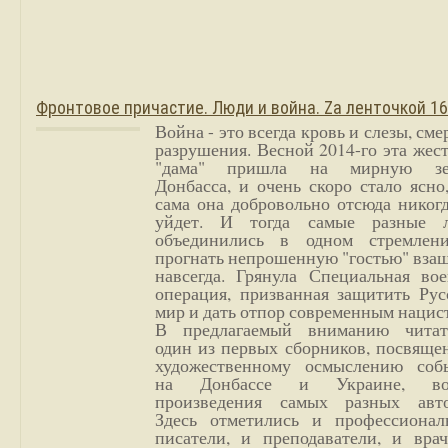
Фронтовое причастие. Люди и война. Zа ленточкой 1
Война - это всегда кровь и слезы, сме
разрушения. Весной 2014-го эта жес
"дама" пришла на мирную з
Донбасса, и очень скоро стало ясно
сама она добровольно отсюда никог
уйдет. И тогда самые разные 
объединились в одном стремлен
прогнать непрошенную "гостью" вза
навсегда. Грянула Специальная вое
операция, призванная защитить Рус
мир и дать отпор современным нацис
В предлагаемый вниманию читат
один из первых сборников, посвяще
художественному осмыслению соб
на Донбассе и Украине, во
произведения самых разных авто
Здесь отметились и профессионал
писатели, и преподаватели, и врач