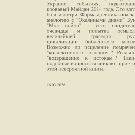
Украине, событиях, подготови
кровавый Майдан 2014 года. Это взг
боль изнутри. Форма дневника подск
аналогию с "Окаянными днями" Бун
"Моя война" - есть свидетель
очевидца и попытка осмысл
величайшей трагедии русс
цивилизации библейского масшт
Возможно ли исцеление помрачен
"коллективного сознания"? Реальн
"возвращение к истокам"? Так
подобные вопросы возникают при чт
этой невероятной книги.
16.03.2026