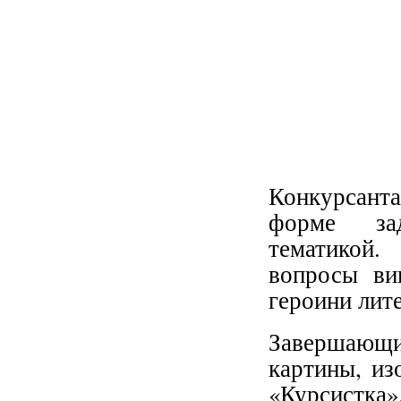
Конкурсант
форме зад
тематикой
вопросы ви
героини лит
Завершающ
картины, из
«Курсистка»