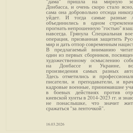
"дама" пришла на мирную з
Донбасса, и очень скоро стало ясно
сама она добровольно отсюда никог
уйдет. И тогда самые разные 
объединились в одном стремлен
прогнать непрошенную "гостью" вза
навсегда. Грянула Специальная вое
операция, призванная защитить Рус
мир и дать отпор современным нацис
В предлагаемый вниманию читат
один из первых сборников, посвяще
художественному осмыслению соб
на Донбассе и Украине, во
произведения самых разных авто
Здесь отметились и профессионал
писатели, и преподаватели, и врач
кадровые военные, принимавшие уча
в боевых действиях против отр
киевской хунты в 2014-2023 гг. и зн
не понаслышке, что значит жи
сражаться "за ленточкой".
16.03.2026