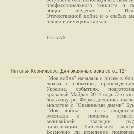
профессионального танкиста и п
общие сведения о Вели
Отечественной войне и о слабых ме
наших и немецких танков.
16.03.2026
Наталья Корнильева. Дни окаянные века сего… 12+
"Моя война" началась с писем к бл
людям о событиях, происходящи
Украине, событиях, подготови
кровавый Майдан 2014 года. Это взг
боль изнутри. Форма дневника подск
аналогию с "Окаянными днями" Бун
"Моя война" - есть свидетель
очевидца и попытка осмысл
величайшей трагедии русс
цивилизации библейского масшт
Возможно ли исцеление помрачен