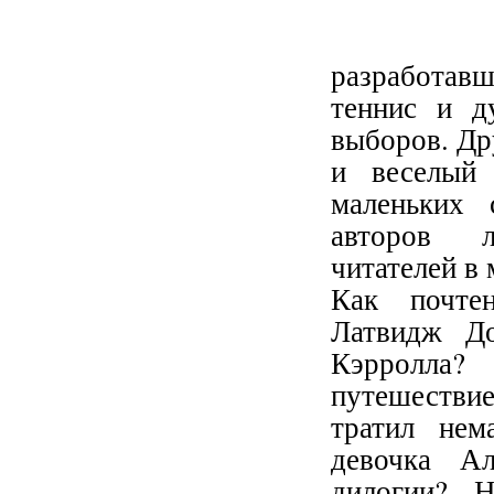
разработавш
теннис и д
выборов. Др
и веселый 
маленьких 
авторов л
читателей в 
Как почтен
Латвидж До
Кэрролла? 
путешестви
тратил нем
девочка Ал
дилогии? 