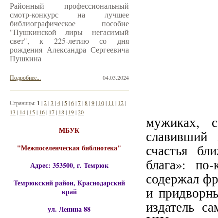
Районный профессиональный
смотр-конкурс на лучшее
библиографическое пособие
"Пушкинской лиры негасимый
свет", к 225-летию со дня
рождения Александра Сергеевича
Пушкина
Подробнее...
04.03.2024
Страницы:
1
|
2
|
3
|
4
|
5
|
6
|
7
|
8
|
9
|
10
|
11
|
12
|
13
|
14
|
15
|
16
|
17
|
18
|
19
|
20
мужиках, с
МБУК
славивший 
счастья бл
"Межпоселенческая библиотека"
блага»: по
Адрес: 353500, г. Темрюк
содержал фр
Темрюкский район, Краснодарский
и придворны
край
издатель с
ул. Ленина 88