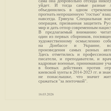
сама она добровольно отсюда никог
уйдет. И тогда самые разные 
объединились в одном стремлен
прогнать непрошенную "гостью" вза
навсегда. Грянула Специальная вое
операция, призванная защитить Рус
мир и дать отпор современным нацис
В предлагаемый вниманию читат
один из первых сборников, посвяще
художественному осмыслению соб
на Донбассе и Украине, во
произведения самых разных авто
Здесь отметились и профессионал
писатели, и преподаватели, и врач
кадровые военные, принимавшие уча
в боевых действиях против отр
киевской хунты в 2014-2023 гг. и зн
не понаслышке, что значит жи
сражаться "за ленточкой".
16.03.2026