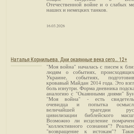
Отечественной войне и о слабых ме
наших и немецких танков.
16.03.2026
Наталья Корнильева. Дни окаянные века сего… 12+
"Моя война" началась с писем к бл
людям о событиях, происходящи
Украине, событиях, подготови
кровавый Майдан 2014 года. Это взг
боль изнутри. Форма дневника подск
аналогию с "Окаянными днями" Бун
"Моя война" - есть свидетель
очевидца и попытка осмысл
величайшей трагедии русс
цивилизации библейского масшт
Возможно ли исцеление помрачен
"коллективного сознания"? Реальн
"возвращение к истокам"? Так