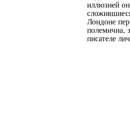
иллюзией он
сложившиес
Лондоне пер
полемична, 
писателе ли