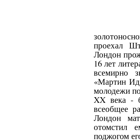
золотоносн
проехал Ш
Лондон прож
16 лет литер
всемирно з
«Мартин Иде
молодежи по
XX века - 
всеобщее р
Лондон мат
отомстил е
поджогом ег