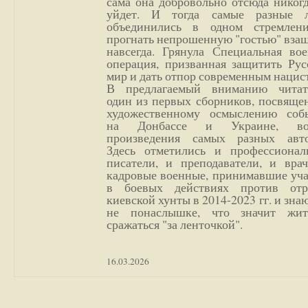
сама она добровольно отсюда никог
уйдет. И тогда самые разные 
объединились в одном стремлен
прогнать непрошенную "гостью" вза
навсегда. Грянула Специальная вое
операция, призванная защитить Рус
мир и дать отпор современным нацис
В предлагаемый вниманию читат
один из первых сборников, посвяще
художественному осмыслению соб
на Донбассе и Украине, во
произведения самых разных авто
Здесь отметились и профессионал
писатели, и преподаватели, и врач
кадровые военные, принимавшие уча
в боевых действиях против отр
киевской хунты в 2014-2023 гг. и зн
не понаслышке, что значит жи
сражаться "за ленточкой".
16.03.2026