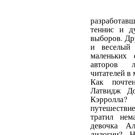
разработавш
теннис и д
выборов. Др
и веселый 
маленьких 
авторов л
читателей в 
Как почтен
Латвидж До
Кэрролла? 
путешестви
тратил нем
девочка Ал
дилогии? 