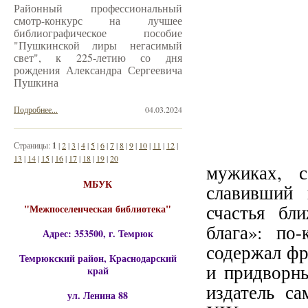
Районный профессиональный
смотр-конкурс на лучшее
библиографическое пособие
"Пушкинской лиры негасимый
свет", к 225-летию со дня
рождения Александра Сергеевича
Пушкина
Подробнее...
04.03.2024
Страницы:
1
|
2
|
3
|
4
|
5
|
6
|
7
|
8
|
9
|
10
|
11
|
12
|
13
|
14
|
15
|
16
|
17
|
18
|
19
|
20
мужиках, с
МБУК
славивший 
счастья бл
"Межпоселенческая библиотека"
блага»: по
Адрес: 353500, г. Темрюк
содержал фр
Темрюкский район, Краснодарский
и придворны
край
издатель с
ул. Ленина 88