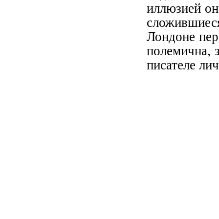
иллюзией он
сложившиес
Лондоне пер
полемична, 
писателе ли