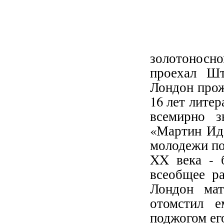
золотоносн
проехал Ш
Лондон прож
16 лет литер
всемирно з
«Мартин Иде
молодежи по
XX века - 
всеобщее р
Лондон мат
отомстил е
поджогом ег