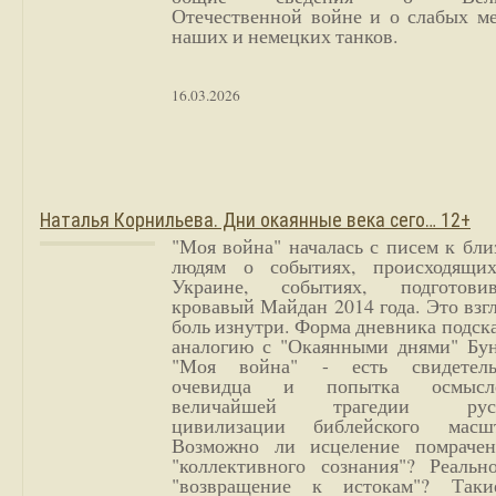
Отечественной войне и о слабых ме
наших и немецких танков.
16.03.2026
Наталья Корнильева. Дни окаянные века сего… 12+
"Моя война" началась с писем к бл
людям о событиях, происходящи
Украине, событиях, подготови
кровавый Майдан 2014 года. Это взг
боль изнутри. Форма дневника подск
аналогию с "Окаянными днями" Бун
"Моя война" - есть свидетель
очевидца и попытка осмысл
величайшей трагедии русс
цивилизации библейского масшт
Возможно ли исцеление помрачен
"коллективного сознания"? Реальн
"возвращение к истокам"? Так