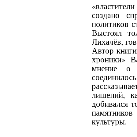
«властител
создано сп
политиков с
Выстоял то
Лихачёв, го
Автор книги
хроники» В
мнение о 
соединило
рассказыва
лишений, к
добивался т
памятников
культуры.