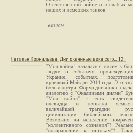
Отечественной войне и о слабых ме
наших и немецких танков.
16.03.2026
Наталья Корнильева. Дни окаянные века сего… 12+
"Моя война" началась с писем к бл
людям о событиях, происходящи
Украине, событиях, подготови
кровавый Майдан 2014 года. Это взг
боль изнутри. Форма дневника подск
аналогию с "Окаянными днями" Бун
"Моя война" - есть свидетель
очевидца и попытка осмысл
величайшей трагедии русс
цивилизации библейского масшт
Возможно ли исцеление помрачен
"коллективного сознания"? Реальн
"возвращение к истокам"? Так