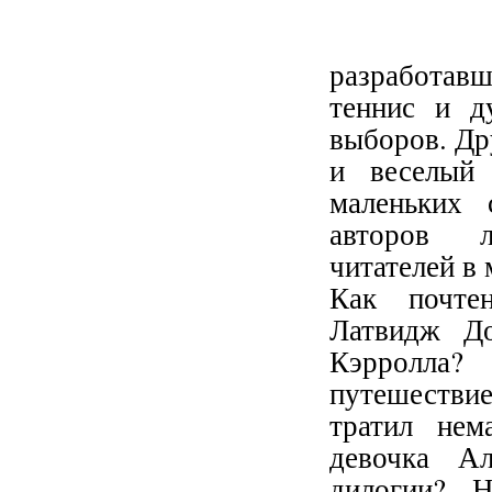
разработавш
теннис и д
выборов. Др
и веселый 
маленьких 
авторов л
читателей в 
Как почтен
Латвидж До
Кэрролла? 
путешестви
тратил нем
девочка Ал
дилогии? 