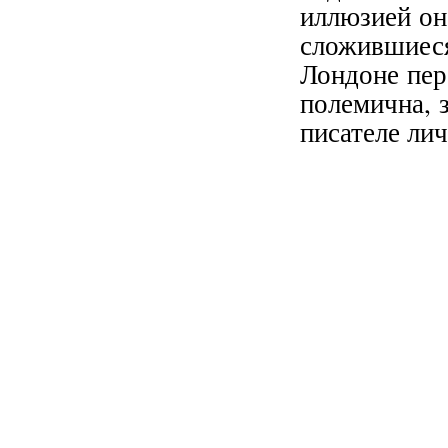
иллюзией он
сложившиес
Лондоне пер
полемична, 
писателе ли