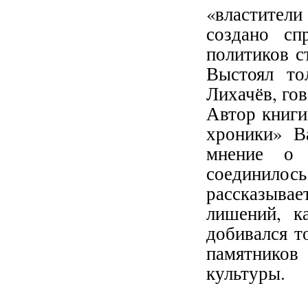
«властител
создано сп
политиков с
Выстоял то
Лихачёв, го
Автор книги
хроники» В
мнение о 
соединило
рассказыва
лишений, к
добивался т
памятников
культуры.