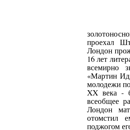
золотоносн
проехал Ш
Лондон прож
16 лет литер
всемирно з
«Мартин Иде
молодежи по
XX века - 
всеобщее р
Лондон мат
отомстил е
поджогом ег