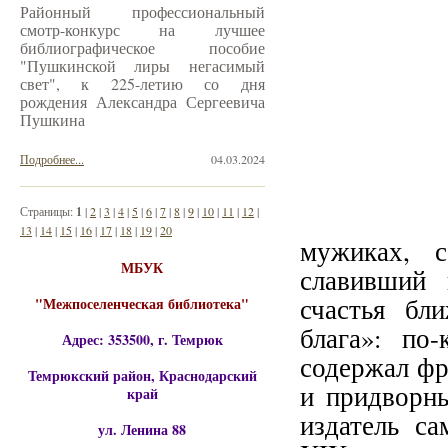
Районный профессиональный
смотр-конкурс на лучшее
библиографическое пособие
"Пушкинской лиры негасимый
свет", к 225-летию со дня
рождения Александра Сергеевича
Пушкина
Подробнее...
04.03.2024
Страницы:
1
|
2
|
3
|
4
|
5
|
6
|
7
|
8
|
9
|
10
|
11
|
12
|
13
|
14
|
15
|
16
|
17
|
18
|
19
|
20
мужиках, с
МБУК
славивший 
счастья бл
"Межпоселенческая библиотека"
блага»: по
Адрес: 353500, г. Темрюк
содержал фр
Темрюкский район, Краснодарский
и придворны
край
издатель с
ул. Ленина 88