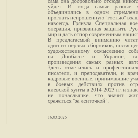
сама она добровольно отсюда никог
уйдет. И тогда самые разные 
объединились в одном стремлен
прогнать непрошенную "гостью" вза
навсегда. Грянула Специальная вое
операция, призванная защитить Рус
мир и дать отпор современным нацис
В предлагаемый вниманию читат
один из первых сборников, посвяще
художественному осмыслению соб
на Донбассе и Украине, во
произведения самых разных авто
Здесь отметились и профессионал
писатели, и преподаватели, и врач
кадровые военные, принимавшие уча
в боевых действиях против отр
киевской хунты в 2014-2023 гг. и зн
не понаслышке, что значит жи
сражаться "за ленточкой".
16.03.2026