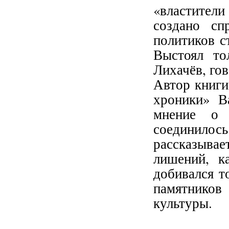
«властител
создано сп
политиков с
Выстоял то
Лихачёв, го
Автор книги
хроники» В
мнение о 
соединило
рассказыва
лишений, к
добивался т
памятников
культуры.