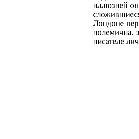
иллюзией он
сложившиес
Лондоне пер
полемична, 
писателе ли