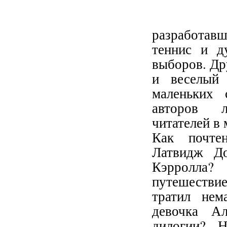
разработавш
теннис и д
выборов. Др
и веселый 
маленьких 
авторов л
читателей в 
Как почтен
Латвидж До
Кэрролла? 
путешестви
тратил нем
девочка Ал
дилогии? 