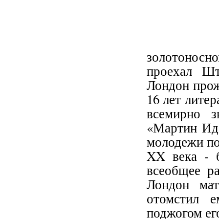
золотоносн
проехал Ш
Лондон прож
16 лет литер
всемирно з
«Мартин Иде
молодежи по
XX века - 
всеобщее р
Лондон мат
отомстил е
поджогом ег