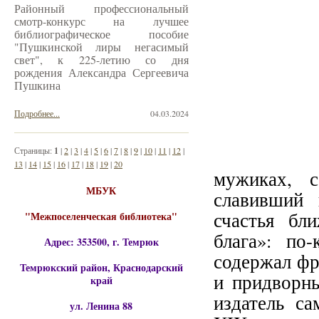
Районный профессиональный
смотр-конкурс на лучшее
библиографическое пособие
"Пушкинской лиры негасимый
свет", к 225-летию со дня
рождения Александра Сергеевича
Пушкина
Подробнее...
04.03.2024
Страницы:
1
|
2
|
3
|
4
|
5
|
6
|
7
|
8
|
9
|
10
|
11
|
12
|
13
|
14
|
15
|
16
|
17
|
18
|
19
|
20
мужиках, с
МБУК
славивший 
счастья бл
"Межпоселенческая библиотека"
блага»: по
Адрес: 353500, г. Темрюк
содержал фр
Темрюкский район, Краснодарский
и придворны
край
издатель с
ул. Ленина 88