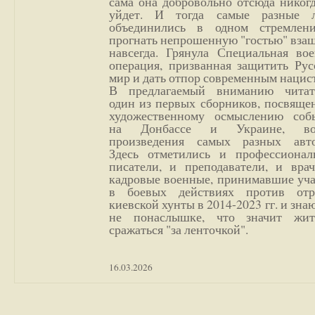
сама она добровольно отсюда никог
уйдет. И тогда самые разные 
объединились в одном стремлен
прогнать непрошенную "гостью" вза
навсегда. Грянула Специальная вое
операция, призванная защитить Рус
мир и дать отпор современным нацис
В предлагаемый вниманию читат
один из первых сборников, посвяще
художественному осмыслению соб
на Донбассе и Украине, во
произведения самых разных авто
Здесь отметились и профессионал
писатели, и преподаватели, и врач
кадровые военные, принимавшие уча
в боевых действиях против отр
киевской хунты в 2014-2023 гг. и зн
не понаслышке, что значит жи
сражаться "за ленточкой".
16.03.2026