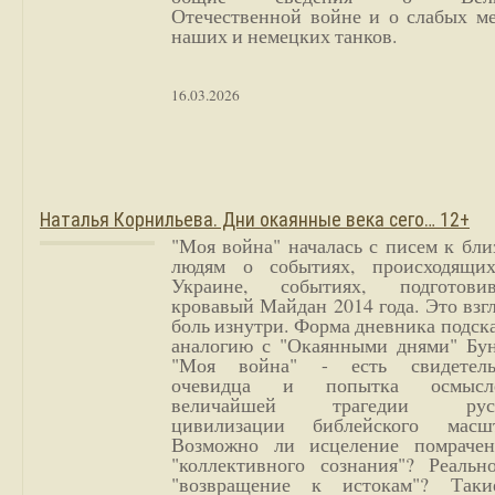
Отечественной войне и о слабых ме
наших и немецких танков.
16.03.2026
Наталья Корнильева. Дни окаянные века сего… 12+
"Моя война" началась с писем к бл
людям о событиях, происходящи
Украине, событиях, подготови
кровавый Майдан 2014 года. Это взг
боль изнутри. Форма дневника подск
аналогию с "Окаянными днями" Бун
"Моя война" - есть свидетель
очевидца и попытка осмысл
величайшей трагедии русс
цивилизации библейского масшт
Возможно ли исцеление помрачен
"коллективного сознания"? Реальн
"возвращение к истокам"? Так