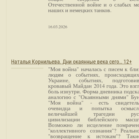
Отечественной войне и о слабых ме
наших и немецких танков.
16.03.2026
Наталья Корнильева. Дни окаянные века сего… 12+
"Моя война" началась с писем к бл
людям о событиях, происходящи
Украине, событиях, подготови
кровавый Майдан 2014 года. Это взг
боль изнутри. Форма дневника подск
аналогию с "Окаянными днями" Бун
"Моя война" - есть свидетель
очевидца и попытка осмысл
величайшей трагедии русс
цивилизации библейского масшт
Возможно ли исцеление помрачен
"коллективного сознания"? Реальн
"возвращение к истокам"? Так