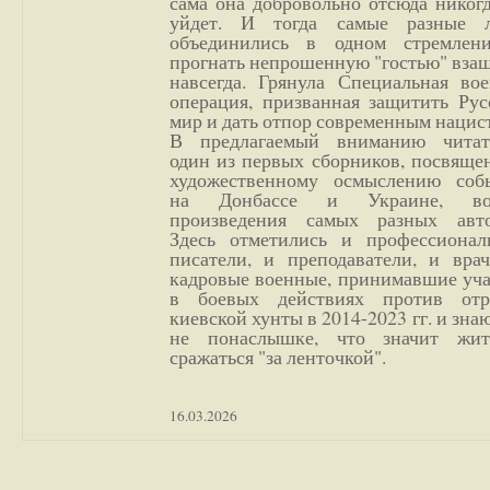
сама она добровольно отсюда никог
уйдет. И тогда самые разные 
объединились в одном стремлен
прогнать непрошенную "гостью" вза
навсегда. Грянула Специальная вое
операция, призванная защитить Рус
мир и дать отпор современным нацис
В предлагаемый вниманию читат
один из первых сборников, посвяще
художественному осмыслению соб
на Донбассе и Украине, во
произведения самых разных авто
Здесь отметились и профессионал
писатели, и преподаватели, и врач
кадровые военные, принимавшие уча
в боевых действиях против отр
киевской хунты в 2014-2023 гг. и зн
не понаслышке, что значит жи
сражаться "за ленточкой".
16.03.2026