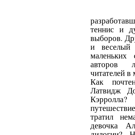
разработавш
теннис и д
выборов. Др
и веселый 
маленьких 
авторов л
читателей в 
Как почтен
Латвидж До
Кэрролла? 
путешестви
тратил нем
девочка Ал
дилогии? 