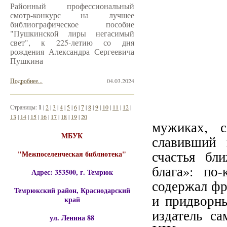
Районный профессиональный
смотр-конкурс на лучшее
библиографическое пособие
"Пушкинской лиры негасимый
свет", к 225-летию со дня
рождения Александра Сергеевича
Пушкина
Подробнее...
04.03.2024
Страницы:
1
|
2
|
3
|
4
|
5
|
6
|
7
|
8
|
9
|
10
|
11
|
12
|
13
|
14
|
15
|
16
|
17
|
18
|
19
|
20
мужиках, с
МБУК
славивший 
счастья бл
"Межпоселенческая библиотека"
блага»: по
Адрес: 353500, г. Темрюк
содержал фр
Темрюкский район, Краснодарский
и придворны
край
издатель с
ул. Ленина 88