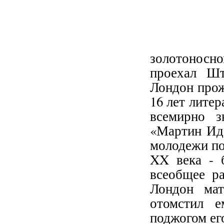
золотоносн
проехал Ш
Лондон прож
16 лет литер
всемирно з
«Мартин Иде
молодежи по
XX века - 
всеобщее р
Лондон мат
отомстил е
поджогом ег