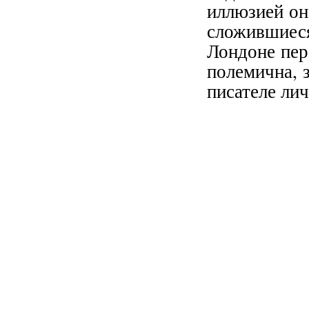
иллюзией он
сложившиес
Лондоне пер
полемична, 
писателе ли