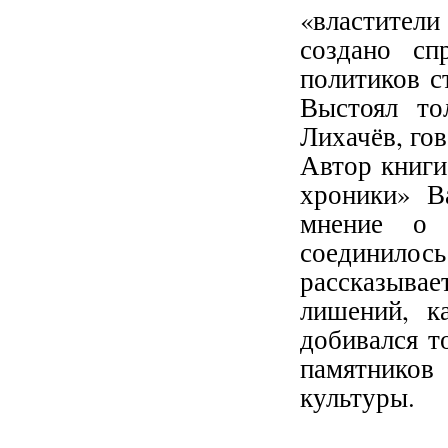
«властител
создано сп
политиков с
Выстоял то
Лихачёв, го
Автор книги
хроники» В
мнение о 
соединило
рассказыва
лишений, к
добивался т
памятников
культуры.