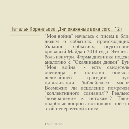
Наталья Корнильева. Дни окаянные века сего… 12+
"Моя война" началась с писем к бл
людям о событиях, происходящи
Украине, событиях, подготови
кровавый Майдан 2014 года. Это взг
боль изнутри. Форма дневника подск
аналогию с "Окаянными днями" Бун
"Моя война" - есть свидетель
очевидца и попытка осмысл
величайшей трагедии русс
цивилизации библейского масшт
Возможно ли исцеление помрачен
"коллективного сознания"? Реальн
"возвращение к истокам"? Так
подобные вопросы возникают при чт
этой невероятной книги.
16.03.2026