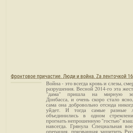
Фронтовое причастие. Люди и война. Zа ленточкой 1
Война - это всегда кровь и слезы, сме
разрушения. Весной 2014-го эта жес
"дама" пришла на мирную з
Донбасса, и очень скоро стало ясно
сама она добровольно отсюда никог
уйдет. И тогда самые разные 
объединились в одном стремлен
прогнать непрошенную "гостью" вза
навсегда. Грянула Специальная вое
операция, призванная защитить Рус