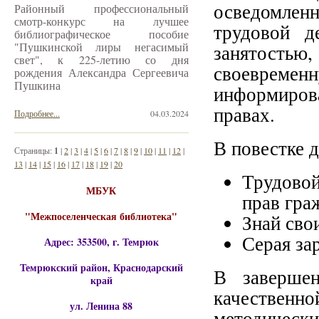
осведомлен
Районный профессиональный
смотр-конкурс на лучшее
трудовой д
библиографическое пособие
"Пушкинской лиры негасимый
занятость
свет", к 225-летию со дня
своевреме
рождения Александра Сергеевича
Пушкина
информиров
правах.
Подробнее...
04.03.2024
В повестке 
Страницы:
1
|
2
|
3
|
4
|
5
|
6
|
7
|
8
|
9
|
10
|
11
|
12
|
13
|
14
|
15
|
16
|
17
|
18
|
19
|
20
Трудовой
МБУК
прав гра
"Межпоселенческая библиотека"
Знай сво
Серая за
Адрес: 353500, г. Темрюк
Темрюкский район, Краснодарский
В завершен
край
качестве
ул. Ленина 88
методически