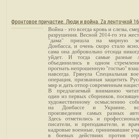
Фронтовое причастие. Люди и война. Zа ленточкой 1
Война - это всегда кровь и слезы, сме
разрушения. Весной 2014-го эта жес
"дама" пришла на мирную з
Донбасса, и очень скоро стало ясно
сама она добровольно отсюда никог
уйдет. И тогда самые разные 
объединились в одном стремлен
прогнать непрошенную "гостью" вза
навсегда. Грянула Специальная вое
операция, призванная защитить Рус
мир и дать отпор современным нацис
В предлагаемый вниманию читат
один из первых сборников, посвяще
художественному осмыслению соб
на Донбассе и Украине, во
произведения самых разных авто
Здесь отметились и профессионал
писатели, и преподаватели, и врач
кадровые военные, принимавшие уча
в боевых действиях против отр