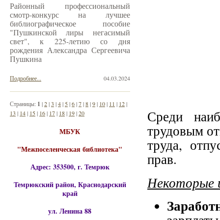
Районный профессиональный
смотр-конкурс на лучшее
библиографическое пособие
"Пушкинской лиры негасимый
свет", к 225-летию со дня
рождения Александра Сергеевича
Пушкина
Подробнее...
04.03.2024
Страницы:
1
|
2
|
3
|
4
|
5
|
6
|
7
|
8
|
9
|
10
|
11
|
12
|
Среди наиб
13
|
14
|
15
|
16
|
17
|
18
|
19
|
20
трудовым от
МБУК
труда, отп
"Межпоселенческая библиотека"
прав.
Адрес: 353500, г. Темрюк
Некоторые и
Темрюкский район, Краснодарский
край
Заработ
ул. Ленина 88