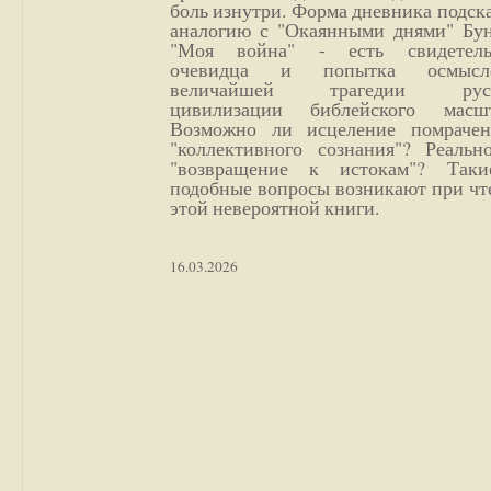
боль изнутри. Форма дневника подск
аналогию с "Окаянными днями" Бун
"Моя война" - есть свидетель
очевидца и попытка осмысл
величайшей трагедии русс
цивилизации библейского масшт
Возможно ли исцеление помрачен
"коллективного сознания"? Реальн
"возвращение к истокам"? Так
подобные вопросы возникают при чт
этой невероятной книги.
16.03.2026