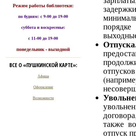
зарплат
Режим работы библиотеки:
задержк
минимал
по будням: с 9-00 до 19-00
порядке
суббота и воскресенье:
выходные
с 11-00 до 19-00
Отпуска
понедельник - выходной
предоста
продолж
ВСЕ О «ПУШКИНСКОЙ КАРТЕ»:
отпуско
Афиша
(наприм
несоверш
Оформление
Увольне
Возможности
увольне
договор
также в
отпуск п