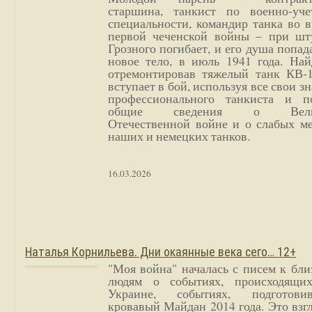
старшина, танкист по военно-уче
специальности, командир танка во 
первой чеченской войны – при шт
Грозного погибает, и его душа попад
новое тело, в июль 1941 года. Най
отремонтировав тяжелый танк КВ-1
вступает в бой, используя все свои з
профессионального танкиста и п
общие сведения о Вели
Отечественной войне и о слабых ме
наших и немецких танков.
16.03.2026
Наталья Корнильева. Дни окаянные века сего… 12+
"Моя война" началась с писем к бл
людям о событиях, происходящи
Украине, событиях, подготови
кровавый Майдан 2014 года. Это взг