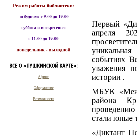
Режим работы библиотеки:
по будням: с 9-00 до 19-00
Первый «Дик
суббота и воскресенье:
апреля 20
с 11-00 до 19-00
просветите
уникальная
понедельник - выходной
событиях Ве
ВСЕ О «ПУШКИНСКОЙ КАРТЕ»:
уважения п
истории .
Афиша
Оформление
МБУК «Межп
района Кр
Возможности
проведению 
стали юные 
«Диктант П