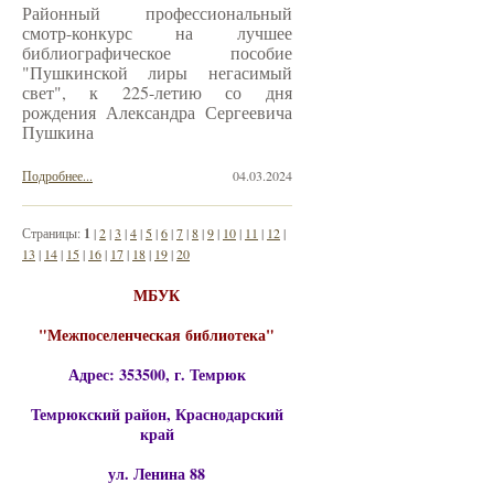
Районный профессиональный
смотр-конкурс на лучшее
библиографическое пособие
"Пушкинской лиры негасимый
свет", к 225-летию со дня
рождения Александра Сергеевича
Пушкина
Подробнее...
04.03.2024
Страницы:
1
|
2
|
3
|
4
|
5
|
6
|
7
|
8
|
9
|
10
|
11
|
12
|
13
|
14
|
15
|
16
|
17
|
18
|
19
|
20
МБУК
"Межпоселенческая библиотека"
Адрес: 353500, г. Темрюк
Темрюкский район, Краснодарский
край
ул. Ленина 88