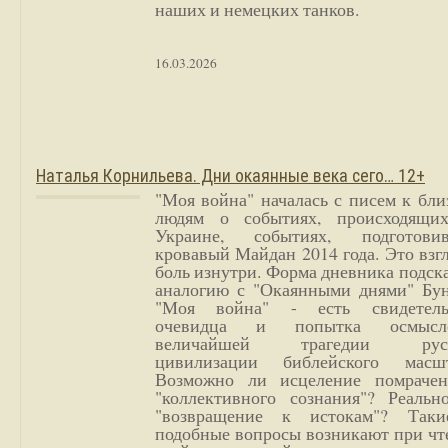
наших и немецких танков.
16.03.2026
Наталья Корнильева. Дни окаянные века сего… 12+
"Моя война" началась с писем к бл
людям о событиях, происходящи
Украине, событиях, подготови
кровавый Майдан 2014 года. Это взг
боль изнутри. Форма дневника подск
аналогию с "Окаянными днями" Бун
"Моя война" - есть свидетель
очевидца и попытка осмысл
величайшей трагедии русс
цивилизации библейского масшт
Возможно ли исцеление помрачен
"коллективного сознания"? Реальн
"возвращение к истокам"? Так
подобные вопросы возникают при чт