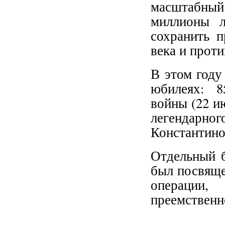
масштабный 
миллионы л
сохранить 
века и прот
В этом году
юбилеях: 8
войны (22 ию
легендарног
Константино
Отдельный б
был посвяще
операции
преемственн