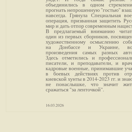
объединились в одном стремлен
прогнать непрошенную "гостью" вза
навсегда. Грянула Специальная вое
операция, призванная защитить Рус
мир и дать отпор современным нацис
В предлагаемый вниманию читат
один из первых сборников, посвяще
художественному осмыслению соб
на Донбассе и Украине, во
произведения самых разных авто
Здесь отметились и профессионал
писатели, и преподаватели, и врач
кадровые военные, принимавшие уча
в боевых действиях против отр
киевской хунты в 2014-2023 гг. и зн
не понаслышке, что значит жи
сражаться "за ленточкой".
16.03.2026