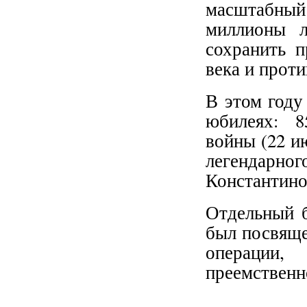
масштабный 
миллионы л
сохранить 
века и прот
В этом году
юбилеях: 8
войны (22 ию
легендарног
Константино
Отдельный б
был посвяще
операции
преемственн