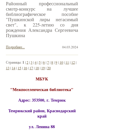
Районный профессиональный
смотр-конкурс на лучшее
библиографическое пособие
"Пушкинской лиры негасимый
свет", к 225-летию со дня
рождения Александра Сергеевича
Пушкина
Подробнее...
04.03.2024
Страницы:
1
|
2
|
3
|
4
|
5
|
6
|
7
|
8
|
9
|
10
|
11
|
12
|
13
|
14
|
15
|
16
|
17
|
18
|
19
|
20
МБУК
"Межпоселенческая библиотека"
Адрес: 353500, г. Темрюк
Темрюкский район, Краснодарский
край
ул. Ленина 88