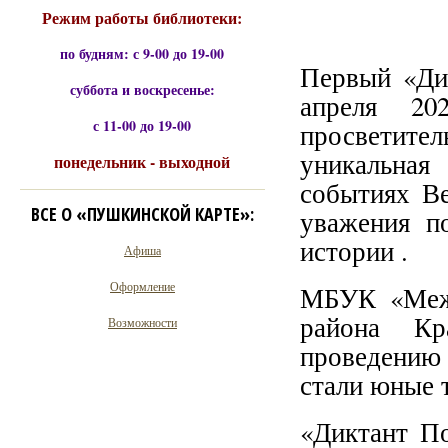
Режим работы библиотеки:
по будням: с 9-00 до 19-00
Первый «Дик
суббота и воскресенье:
апреля 20
с 11-00 до 19-00
просветите
уникальная
понедельник - выходной
событиях Ве
ВСЕ О «ПУШКИНСКОЙ КАРТЕ»:
уважения п
истории .
Афиша
Оформление
МБУК «Межп
района Кр
Возможности
проведению 
стали юные 
«Диктант П