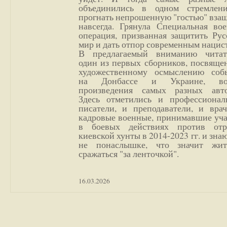
объединились в одном стремлен
прогнать непрошенную "гостью" вза
навсегда. Грянула Специальная вое
операция, призванная защитить Рус
мир и дать отпор современным нацис
В предлагаемый вниманию читат
один из первых сборников, посвяще
художественному осмыслению соб
на Донбассе и Украине, во
произведения самых разных авто
Здесь отметились и профессионал
писатели, и преподаватели, и врач
кадровые военные, принимавшие уча
в боевых действиях против отр
киевской хунты в 2014-2023 гг. и зн
не понаслышке, что значит жи
сражаться "за ленточкой".
16.03.2026