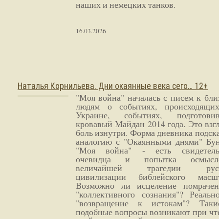
наших и немецких танков.
16.03.2026
Наталья Корнильева. Дни окаянные века сего… 12+
"Моя война" началась с писем к бл
людям о событиях, происходящи
Украине, событиях, подготови
кровавый Майдан 2014 года. Это взг
боль изнутри. Форма дневника подск
аналогию с "Окаянными днями" Бун
"Моя война" - есть свидетель
очевидца и попытка осмысл
величайшей трагедии русс
цивилизации библейского масшт
Возможно ли исцеление помрачен
"коллективного сознания"? Реальн
"возвращение к истокам"? Так
подобные вопросы возникают при чт