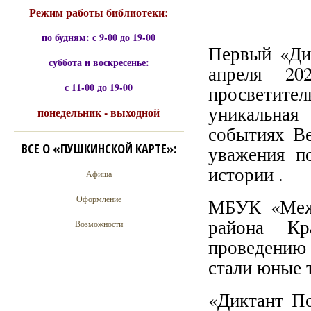
Режим работы библиотеки:
по будням: с 9-00 до 19-00
Первый «Дик
суббота и воскресенье:
апреля 20
с 11-00 до 19-00
просветите
уникальная
понедельник - выходной
событиях Ве
ВСЕ О «ПУШКИНСКОЙ КАРТЕ»:
уважения п
истории .
Афиша
Оформление
МБУК «Межп
района Кр
Возможности
проведению 
стали юные 
«Диктант П