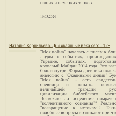
наших и немецких танков.
16.03.2026
Наталья Корнильева. Дни окаянные века сего… 12+
"Моя война" началась с писем к бл
людям о событиях, происходящи
Украине, событиях, подготови
кровавый Майдан 2014 года. Это взг
боль изнутри. Форма дневника подск
аналогию с "Окаянными днями" Бун
"Моя война" - есть свидетель
очевидца и попытка осмысл
величайшей трагедии русс
цивилизации библейского масшт
Возможно ли исцеление помрачен
"коллективного сознания"? Реальн
"возвращение к истокам"? Так
подобные вопросы возникают при чт