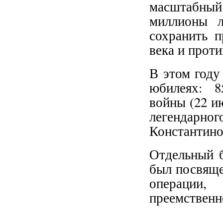
масштабный 
миллионы л
сохранить 
века и прот
В этом году
юбилеях: 8
войны (22 ию
легендарног
Константино
Отдельный б
был посвяще
операции
преемственн