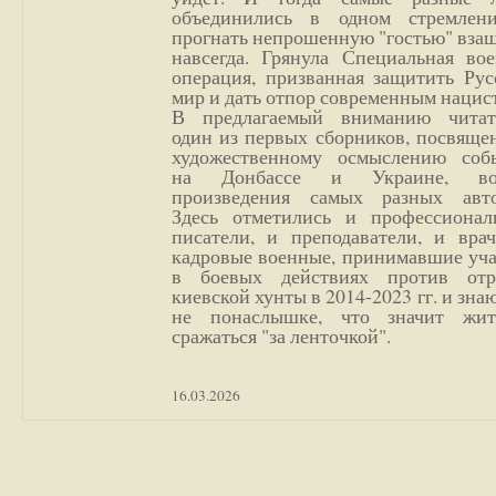
объединились в одном стремлен
прогнать непрошенную "гостью" вза
навсегда. Грянула Специальная вое
операция, призванная защитить Рус
мир и дать отпор современным нацис
В предлагаемый вниманию читат
один из первых сборников, посвяще
художественному осмыслению соб
на Донбассе и Украине, во
произведения самых разных авто
Здесь отметились и профессионал
писатели, и преподаватели, и врач
кадровые военные, принимавшие уча
в боевых действиях против отр
киевской хунты в 2014-2023 гг. и зн
не понаслышке, что значит жи
сражаться "за ленточкой".
16.03.2026