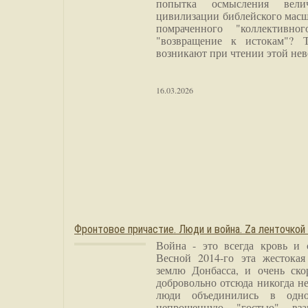
попытка осмысления вели
цивилизации библейского масш
помраченного "коллективно
"возвращение к истокам"? 
возникают при чтении этой нев
16.03.2026
Фронтовое причастие. Люди и война. Zа ленточкой
Война - это всегда кровь и 
Весной 2014-го эта жестока
землю Донбасса, и очень ско
добровольно отсюда никогда не
люди объединились в одно
непрошенную "гостью" вза