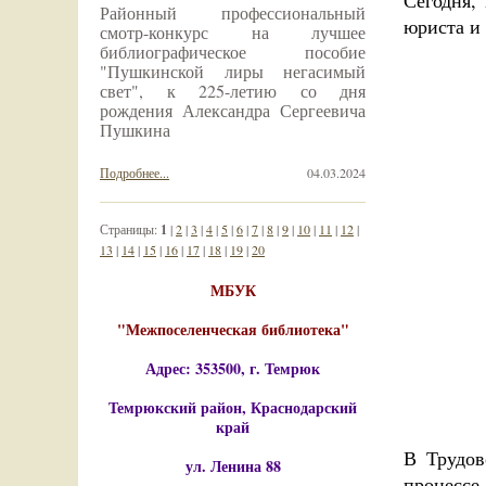
Сегодня,
Районный профессиональный
юриста и 
смотр-конкурс на лучшее
библиографическое пособие
"Пушкинской лиры негасимый
свет", к 225-летию со дня
рождения Александра Сергеевича
Пушкина
Подробнее...
04.03.2024
Страницы:
1
|
2
|
3
|
4
|
5
|
6
|
7
|
8
|
9
|
10
|
11
|
12
|
13
|
14
|
15
|
16
|
17
|
18
|
19
|
20
МБУК
"Межпоселенческая библиотека"
Адрес: 353500, г. Темрюк
Темрюкский район, Краснодарский
край
В Трудов
ул. Ленина 88
процесс