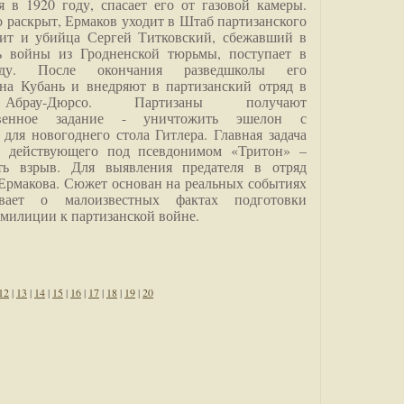
я в 1920 году, спасает его от газовой камеры.
о раскрыт, Ермаков уходит в Штаб партизанского
дит и убийца Сергей Титковский, сбежавший в
ь войны из Гродненской тюрьмы, поступает в
анду. После окончания разведшколы его
на Кубань и внедряют в партизанский отряд в
Абрау-Дюрсо. Партизаны получают
ственное задание - уничтожить эшелон с
для новогоднего стола Гитлера. Главная задача
о, действующего под псевдонимом «Тритон» –
ить взрыв. Для выявления предателя в отряд
Ермакова. Сюжет основан на реальных событиях
вает о малоизвестных фактах подготовки
 милиции к партизанской войне.
12
|
13
|
14
|
15
|
16
|
17
|
18
|
19
|
20