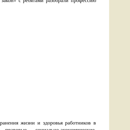
 закон» с ребятами разобрали профессию
хранения жизни и здоровья работников в
равовые, социально-экономические,