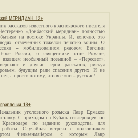
сский МЕРИДИАН. 12+
ик рассказов известного красноярского писателя
Нестеренко «Донбасский меридиан» полностью
бытиям на востоке Украины. И, конечно, это
людях, отмеченных тяжелой печатью войны. О
ссиян – мобилизованном рядовом Евгении
Герое России, о священнике отце Романе,
, взявшем необычный позывной – «Пересвет».
вершают и другие герои рассказов, рискуя
ровьем, будущим ради спасения других. И не
нет, а просто потому, что все они – русские!..
правлении. 18+
Начальник уголовного розыска Лавр Ермаков
тставку. С приходом на Кубань гитлеровцев, он
 Краснодаре по заданию руководства, для
 работы. Случайная встреча с полковником
ртом Фельзенмайером, с которым Лавр