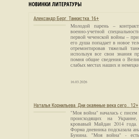
НОВИНКИ ЛИТЕРАТУРЫ
Александр Берг. Танкистка. 16+
Молодой парень – контракт
военно-учетной специальност
первой чеченской войны – при
его душа попадает в новое тел
отремонтировав тяжелый тан
используя все свои знания п
помня общие сведения о Вели
слабых местах наших и немецки
16.03.2026
Наталья Корнильева. Дни окаянные века сего… 12+
"Моя война" началась с писем
происходящих на Украине,
кровавый Майдан 2014 года. 
Форма дневника подсказала а
Бунина. "Моя война" - есть