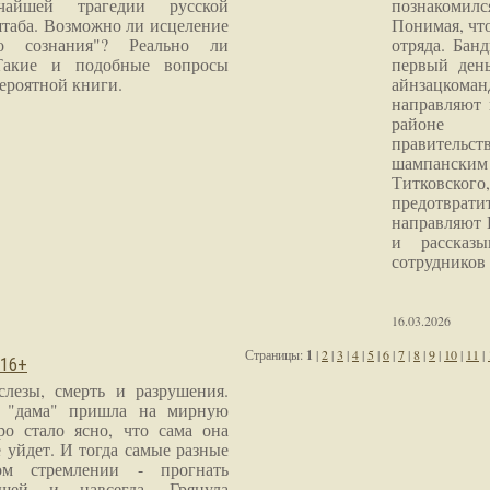
чайшей трагедии русской
познакомилс
таба. Возможно ли исцеление
Понимая, чт
го сознания"? Реально ли
отряда. Бан
Такие и подобные вопросы
первый ден
ероятной книги.
айнзацком
направляют 
районе 
правитель
шампанским 
Титковског
предотврат
направляют 
и рассказы
сотрудников
16.03.2026
Страницы:
1
|
2
|
3
|
4
|
5
|
6
|
7
|
8
|
9
|
10
|
11
|
 16+
слезы, смерть и разрушения.
я "дама" пришла на мирную
ро стало ясно, что сама она
 уйдет. И тогда самые разные
м стремлении - прогнать
шей и навсегда. Грянула