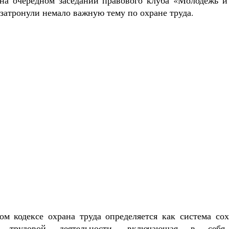
 на очередном заседании правового клуба «Молодежь и
затронули немало важную тему по охране труда.
ом кодексе охрана труда определяется как система со
е трудовой деятельности, включающая в себя п