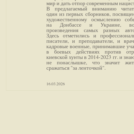
мир и дать отпор современным нацис
В предлагаемый вниманию читат
один из первых сборников, посвяще
художественному осмыслению соб
на Донбассе и Украине, во
произведения самых разных авто
Здесь отметились и профессионал
писатели, и преподаватели, и врач
кадровые военные, принимавшие уча
в боевых действиях против отр
киевской хунты в 2014-2023 гг. и зн
не понаслышке, что значит жи
сражаться "за ленточкой".
16.03.2026