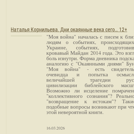
Наталья Корнильева. Дни окаянные века сего… 12+
"Моя война" началась с писем к бл
людям о событиях, происходящи
Украине, событиях, подготови
кровавый Майдан 2014 года. Это взг
боль изнутри. Форма дневника подск
аналогию с "Окаянными днями" Бун
"Моя война" - есть свидетель
очевидца и попытка осмысл
величайшей трагедии русс
цивилизации библейского масшт
Возможно ли исцеление помрачен
"коллективного сознания"? Реальн
"возвращение к истокам"? Так
подобные вопросы возникают при чт
этой невероятной книги.
16.03.2026