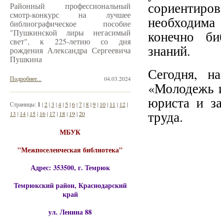
сориентиров
Районный профессиональный
смотр-конкурс на лучшее
необходима
библиографическое пособие
"Пушкинской лиры негасимый
конечно би
свет", к 225-летию со дня
знаний.
рождения Александра Сергеевича
Пушкина
Сегодня, н
Подробнее...
04.03.2024
«Молодежь и
юриста и з
Страницы:
1
|
2
|
3
|
4
|
5
|
6
|
7
|
8
|
9
|
10
|
11
|
12
|
труда.
13
|
14
|
15
|
16
|
17
|
18
|
19
|
20
МБУК
"Межпоселенческая библиотека"
Адрес: 353500, г. Темрюк
Темрюкский район, Краснодарский
край
ул. Ленина 88