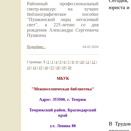
Сегодня,
Районный профессиональный
юриста и 
смотр-конкурс на лучшее
библиографическое пособие
"Пушкинской лиры негасимый
свет", к 225-летию со дня
рождения Александра Сергеевича
Пушкина
Подробнее...
04.03.2024
Страницы:
1
|
2
|
3
|
4
|
5
|
6
|
7
|
8
|
9
|
10
|
11
|
12
|
13
|
14
|
15
|
16
|
17
|
18
|
19
|
20
МБУК
"Межпоселенческая библиотека"
Адрес: 353500, г. Темрюк
Темрюкский район, Краснодарский
край
В Трудов
ул. Ленина 88
процесс