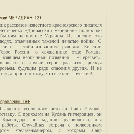
сский МЕРИДИАН. 12+
ик рассказов известного красноярского писателя
Нестеренко «Донбасский меридиан» полностью
бытиям на востоке Украины. И, конечно, это
людях, отмеченных тяжелой печатью войны. О
ссиян – мобилизованном рядовом Евгении
Герое России, о священнике отце Романе,
, взявшем необычный позывной – «Пересвет».
вершают и другие герои рассказов, рискуя
ровьем, будущим ради спасения других. И не
нет, а просто потому, что все они – русские!..
правлении. 18+
Начальник уголовного розыска Лавр Ермаков
тставку. С приходом на Кубань гитлеровцев, он
 Краснодаре по заданию руководства, для
 работы. Случайная встреча с полковником
ртом Фельзенмайером, с которым Лавр