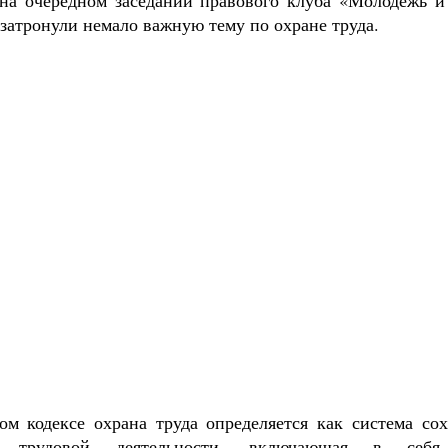
 на очередном заседании правового клуба «Молодежь и
затронули немало важную тему по охране труда.
ом кодексе охрана труда определяется как система со
е трудовой деятельности, включающая в себя п