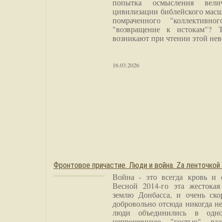
попытка осмысления вели
цивилизации библейского масш
помраченного "коллективно
"возвращение к истокам"? 
возникают при чтении этой нев
16.03.2026
Фронтовое причастие. Люди и война. Zа ленточкой
Война - это всегда кровь и 
Весной 2014-го эта жестока
землю Донбасса, и очень ско
добровольно отсюда никогда не
люди объединились в одно
непрошенную "гостью" вза