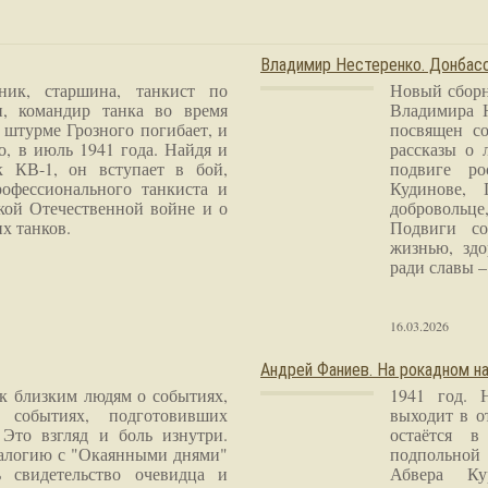
Владимир Нестеренко. Донба
ник, старшина, танкист по
Новый сборн
и, командир танка во время
Владимира 
 штурме Грозного погибает, и
посвящен со
о, в июль 1941 года. Найдя и
рассказы о 
к КВ-1, он вступает в бой,
подвиге ро
рофессионального танкиста и
Кудинове, 
кой Отечественной войне и о
добровольце
х танков.
Подвиги со
жизнью, здо
ради славы – 
16.03.2026
Андрей Фаниев. На рокадном на
 к близким людям о событиях,
1941 год. 
 событиях, подготовивших
выходит в о
Это взгляд и боль изнутри.
остаётся в
налогию с "Окаянными днями"
подпольной
 свидетельство очевидца и
Абвера Ку