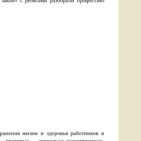
 закон» с ребятами разобрали профессию
хранения жизни и здоровья работников в
равовые, социально-экономические,