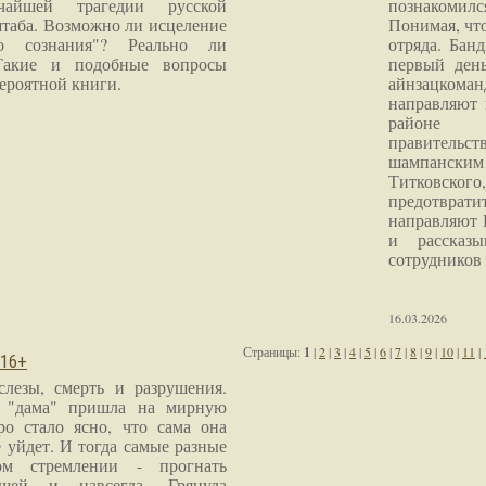
чайшей трагедии русской
познакомилс
таба. Возможно ли исцеление
Понимая, чт
го сознания"? Реально ли
отряда. Бан
Такие и подобные вопросы
первый ден
ероятной книги.
айнзацком
направляют 
районе 
правитель
шампанским 
Титковског
предотврат
направляют 
и рассказы
сотрудников
16.03.2026
Страницы:
1
|
2
|
3
|
4
|
5
|
6
|
7
|
8
|
9
|
10
|
11
|
 16+
слезы, смерть и разрушения.
я "дама" пришла на мирную
ро стало ясно, что сама она
 уйдет. И тогда самые разные
м стремлении - прогнать
шей и навсегда. Грянула