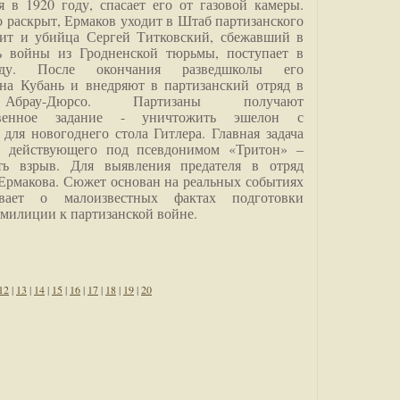
я в 1920 году, спасает его от газовой камеры.
о раскрыт, Ермаков уходит в Штаб партизанского
дит и убийца Сергей Титковский, сбежавший в
ь войны из Гродненской тюрьмы, поступает в
анду. После окончания разведшколы его
на Кубань и внедряют в партизанский отряд в
Абрау-Дюрсо. Партизаны получают
ственное задание - уничтожить эшелон с
для новогоднего стола Гитлера. Главная задача
о, действующего под псевдонимом «Тритон» –
ить взрыв. Для выявления предателя в отряд
Ермакова. Сюжет основан на реальных событиях
вает о малоизвестных фактах подготовки
 милиции к партизанской войне.
12
|
13
|
14
|
15
|
16
|
17
|
18
|
19
|
20