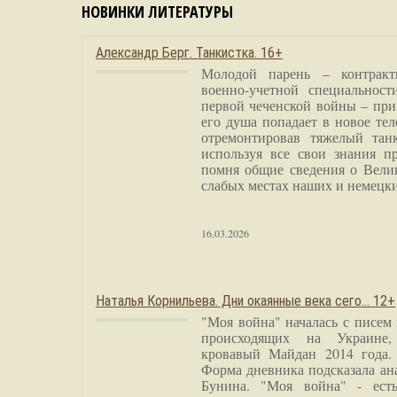
НОВИНКИ ЛИТЕРАТУРЫ
Александр Берг. Танкистка. 16+
Молодой парень – контракт
военно-учетной специальност
первой чеченской войны – при
его душа попадает в новое тел
отремонтировав тяжелый тан
используя все свои знания п
помня общие сведения о Вели
слабых местах наших и немецки
16.03.2026
Наталья Корнильева. Дни окаянные века сего… 12+
"Моя война" началась с писем
происходящих на Украине,
кровавый Майдан 2014 года. 
Форма дневника подсказала а
Бунина. "Моя война" - есть