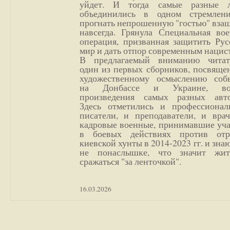
уйдет. И тогда самые разные 
объединились в одном стремлен
прогнать непрошенную "гостью" вза
навсегда. Грянула Специальная вое
операция, призванная защитить Рус
мир и дать отпор современным нацис
В предлагаемый вниманию читат
один из первых сборников, посвяще
художественному осмыслению соб
на Донбассе и Украине, во
произведения самых разных авто
Здесь отметились и профессионал
писатели, и преподаватели, и врач
кадровые военные, принимавшие уча
в боевых действиях против отр
киевской хунты в 2014-2023 гг. и зн
не понаслышке, что значит жи
сражаться "за ленточкой".
16.03.2026