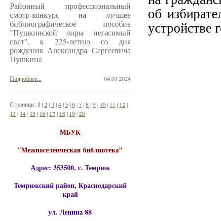
Районный профессиональный
об избирате
смотр-конкурс на лучшее
библиографическое пособие
устройстве 
"Пушкинской лиры негасимый
свет", к 225-летию со дня
рождения Александра Сергеевича
Пушкина
Подробнее...
04.03.2024
Страницы:
1
|
2
|
3
|
4
|
5
|
6
|
7
|
8
|
9
|
10
|
11
|
12
|
13
|
14
|
15
|
16
|
17
|
18
|
19
|
20
МБУК
"Межпоселенческая библиотека"
Адрес: 353500, г. Темрюк
Темрюкский район, Краснодарский
край
ул. Ленина 88