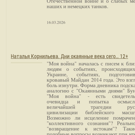
Отечественной войне и о слабых ме
наших и немецких танков.
16.03.2026
Наталья Корнильева. Дни окаянные века сего… 12+
"Моя война" началась с писем к бл
людям о событиях, происходящи
Украине, событиях, подготови
кровавый Майдан 2014 года. Это взг
боль изнутри. Форма дневника подск
аналогию с "Окаянными днями" Бун
"Моя война" - есть свидетель
очевидца и попытка осмысл
величайшей трагедии русс
цивилизации библейского масшт
Возможно ли исцеление помрачен
"коллективного сознания"? Реальн
"возвращение к истокам"? Так
подобные вопросы возникают при чт