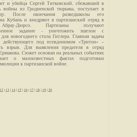
дит и убийца Сергей Титковский, сбежавший в
ь войны из Гродненской тюрьмы, поступает в
анду. После окончания разведшколы его
на Кубань и внедряют в партизанский отряд в
Абрау-Дюрсо. Партизаны получают
ственное задание - уничтожить эшелон с
для новогоднего стола Гитлера. Главная задача
о, действующего под псевдонимом «Тритон» –
ить взрыв. Для выявления предателя в отряд
Ермакова. Сюжет основан на реальных событиях
вает о малоизвестных фактах подготовки
 милиции к партизанской войне.
12
|
13
|
14
|
15
|
16
|
17
|
18
|
19
|
20