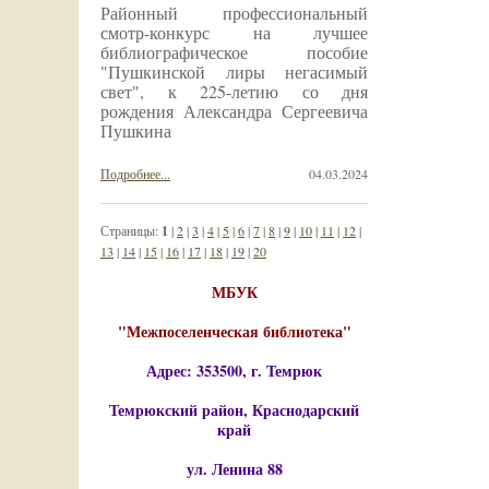
Районный профессиональный
смотр-конкурс на лучшее
библиографическое пособие
"Пушкинской лиры негасимый
свет", к 225-летию со дня
рождения Александра Сергеевича
Пушкина
Подробнее...
04.03.2024
Страницы:
1
|
2
|
3
|
4
|
5
|
6
|
7
|
8
|
9
|
10
|
11
|
12
|
13
|
14
|
15
|
16
|
17
|
18
|
19
|
20
МБУК
"Межпоселенческая библиотека"
Адрес: 353500, г. Темрюк
Темрюкский район, Краснодарский
край
ул. Ленина 88