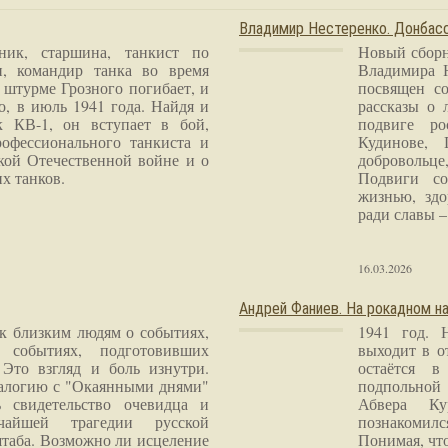
Владимир Нестеренко. Донба
ник, старшина, танкист по
Новый сборн
и, командир танка во время
Владимира 
 штурме Грозного погибает, и
посвящен со
о, в июль 1941 года. Найдя и
рассказы о 
к КВ-1, он вступает в бой,
подвиге ро
рофессионального танкиста и
Кудинове, 
кой Отечественной войне и о
добровольце
х танков.
Подвиги со
жизнью, здо
ради славы – 
16.03.2026
Андрей Фаниев. На рокадном на
 к близким людям о событиях,
1941 год. 
 событиях, подготовивших
выходит в о
Это взгляд и боль изнутри.
остаётся в
налогию с "Окаянными днями"
подпольной
 свидетельство очевидца и
Абвера Ку
чайшей трагедии русской
познакомилс
таба. Возможно ли исцеление
Понимая, чт