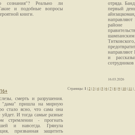
го сознания"? Реально ли
отряда. Бан
Такие и подобные вопросы
первый ден
ероятной книги.
айнзацком
направляют 
районе 
правитель
шампанским 
Титковског
предотврат
направляют 
и рассказы
сотрудников
16.03.2026
Страницы:
1
|
2
|
3
|
4
|
5
|
6
|
7
|
8
|
9
|
10
|
11
|
 16+
слезы, смерть и разрушения.
я "дама" пришла на мирную
ро стало ясно, что сама она
 уйдет. И тогда самые разные
м стремлении - прогнать
шей и навсегда. Грянула
ция, призванная защитить