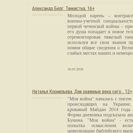
Александр Берг. Танкистка. 16+
Молодой парень – контракт
военно-учетной специальност
первой чеченской войны – при
его душа попадает в новое тел
отремонтировав тяжелый тан
используя все свои знания п
помня общие сведения о Вели
слабых местах наших и немецки
16.03.2026
Наталья Корнильева. Дни окаянные века сего… 12+
"Моя война" началась с писем
происходящих на Украине,
кровавый Майдан 2014 года. 
Форма дневника подсказала а
Бунина. "Моя война" - есть
попытка осмысления вели
цивилизации библейского масш