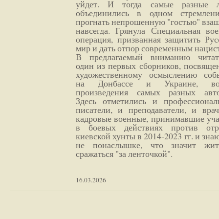
уйдет. И тогда самые разные 
объединились в одном стремлен
прогнать непрошенную "гостью" вза
навсегда. Грянула Специальная вое
операция, призванная защитить Рус
мир и дать отпор современным нацис
В предлагаемый вниманию читат
один из первых сборников, посвяще
художественному осмыслению соб
на Донбассе и Украине, во
произведения самых разных авто
Здесь отметились и профессионал
писатели, и преподаватели, и врач
кадровые военные, принимавшие уча
в боевых действиях против отр
киевской хунты в 2014-2023 гг. и зн
не понаслышке, что значит жи
сражаться "за ленточкой".
16.03.2026