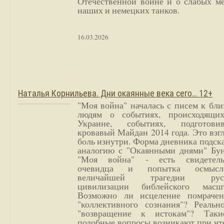
Отечественной войне и о слабых ме
наших и немецких танков.
16.03.2026
Наталья Корнильева. Дни окаянные века сего… 12+
"Моя война" началась с писем к бл
людям о событиях, происходящи
Украине, событиях, подготови
кровавый Майдан 2014 года. Это взг
боль изнутри. Форма дневника подск
аналогию с "Окаянными днями" Бун
"Моя война" - есть свидетель
очевидца и попытка осмысл
величайшей трагедии русс
цивилизации библейского масшт
Возможно ли исцеление помрачен
"коллективного сознания"? Реальн
"возвращение к истокам"? Так
подобные вопросы возникают при чт