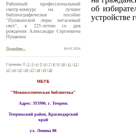
Районный профессиональный
об избирате
смотр-конкурс на лучшее
библиографическое пособие
устройстве 
"Пушкинской лиры негасимый
свет", к 225-летию со дня
рождения Александра Сергеевича
Пушкина
Подробнее...
04.03.2024
Страницы:
1
|
2
|
3
|
4
|
5
|
6
|
7
|
8
|
9
|
10
|
11
|
12
|
13
|
14
|
15
|
16
|
17
|
18
|
19
|
20
МБУК
"Межпоселенческая библиотека"
Адрес: 353500, г. Темрюк
Темрюкский район, Краснодарский
край
ул. Ленина 88