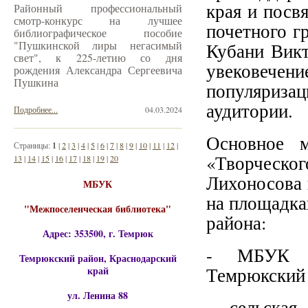
края и посв
Районный профессиональный
смотр-конкурс на лучшее
почетного г
библиографическое пособие
"Пушкинской лиры негасимый
Кубани Викт
свет", к 225-летию со дня
увековече
рождения Александра Сергеевича
Пушкина
популяриза
аудитории.
Подробнее...
04.03.2024
Основное м
Страницы:
1
|
2
|
3
|
4
|
5
|
6
|
7
|
8
|
9
|
10
|
11
|
12
|
«Творческ
13
|
14
|
15
|
16
|
17
|
18
|
19
|
20
Лихоносова и
МБУК
на площадк
"Межпоселенческая библиотека"
района:
Адрес: 353500, г. Темрюк
- МБУК "
Темрюкский район, Краснодарский
Темрюкский р
край
ул. Ленина 88
- сельская