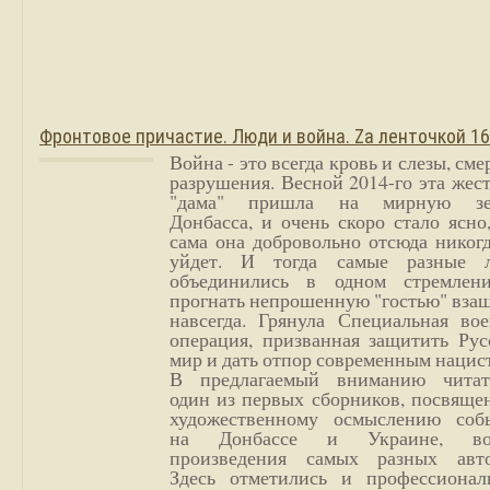
Фронтовое причастие. Люди и война. Zа ленточкой 1
Война - это всегда кровь и слезы, сме
разрушения. Весной 2014-го эта жес
"дама" пришла на мирную з
Донбасса, и очень скоро стало ясно
сама она добровольно отсюда никог
уйдет. И тогда самые разные 
объединились в одном стремлен
прогнать непрошенную "гостью" вза
навсегда. Грянула Специальная вое
операция, призванная защитить Рус
мир и дать отпор современным нацис
В предлагаемый вниманию читат
один из первых сборников, посвяще
художественному осмыслению соб
на Донбассе и Украине, во
произведения самых разных авто
Здесь отметились и профессионал