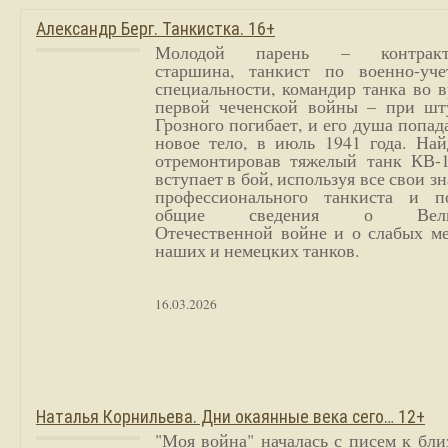
Александр Берг. Танкистка. 16+
Молодой парень – контракт
старшина, танкист по военно-уче
специальности, командир танка во 
первой чеченской войны – при шт
Грозного погибает, и его душа попад
новое тело, в июль 1941 года. Най
отремонтировав тяжелый танк КВ-1
вступает в бой, используя все свои з
профессионального танкиста и п
общие сведения о Вели
Отечественной войне и о слабых ме
наших и немецких танков.
16.03.2026
Наталья Корнильева. Дни окаянные века сего… 12+
"Моя война" началась с писем к бл