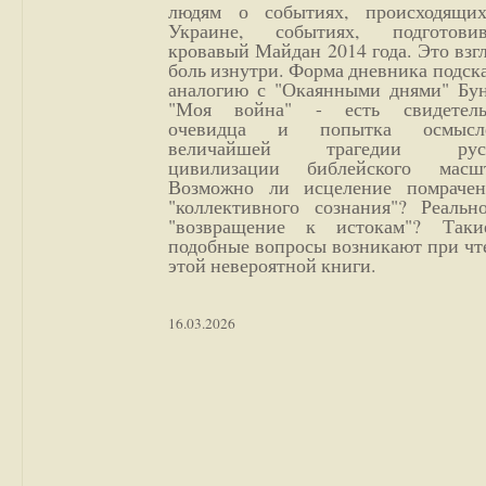
людям о событиях, происходящи
Украине, событиях, подготови
кровавый Майдан 2014 года. Это взг
боль изнутри. Форма дневника подск
аналогию с "Окаянными днями" Бун
"Моя война" - есть свидетель
очевидца и попытка осмысл
величайшей трагедии русс
цивилизации библейского масшт
Возможно ли исцеление помрачен
"коллективного сознания"? Реальн
"возвращение к истокам"? Так
подобные вопросы возникают при чт
этой невероятной книги.
16.03.2026