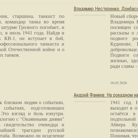
Владимир Нестеренко. Донба
ник, старшина, танкист по
Новый сборн
и, командир танка во время
Владимира 
 штурме Грозного погибает, и
посвящен со
о, в июль 1941 года. Найдя и
рассказы о 
к КВ-1, он вступает в бой,
подвиге ро
рофессионального танкиста и
Кудинове, 
кой Отечественной войне и о
добровольце
х танков.
Подвиги со
жизнью, здо
ради славы – 
16.03.2026
Андрей Фаниев. На рокадном на
 к близким людям о событиях,
1941 год. 
 событиях, подготовивших
выходит в о
Это взгляд и боль изнутри.
остаётся в
налогию с "Окаянными днями"
подпольной
 свидетельство очевидца и
Абвера Ку
чайшей трагедии русской
познакомилс
таба. Возможно ли исцеление
Понимая, чт