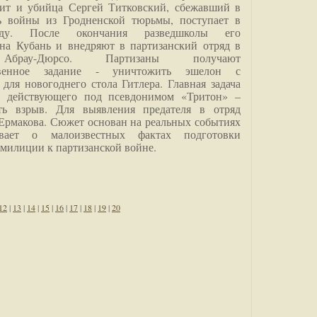
дит и убийца Сергей Титковский, сбежавший в
ь войны из Гродненской тюрьмы, поступает в
анду. После окончания разведшколы его
на Кубань и внедряют в партизанский отряд в
Абрау-Дюрсо. Партизаны получают
ственное задание - уничтожить эшелон с
для новогоднего стола Гитлера. Главная задача
о, действующего под псевдонимом «Тритон» –
ить взрыв. Для выявления предателя в отряд
Ермакова. Сюжет основан на реальных событиях
вает о малоизвестных фактах подготовки
 милиции к партизанской войне.
12
|
13
|
14
|
15
|
16
|
17
|
18
|
19
|
20