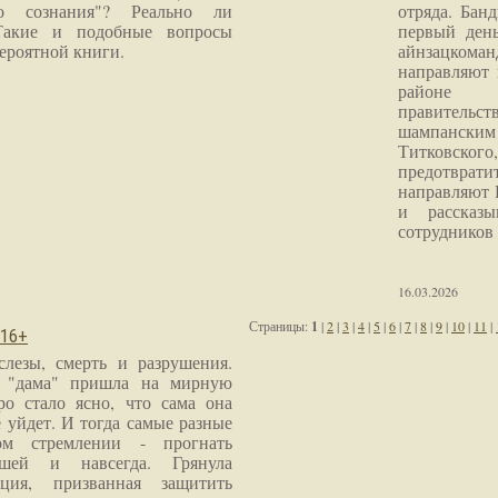
го сознания"? Реально ли
отряда. Бан
Такие и подобные вопросы
первый ден
ероятной книги.
айнзацком
направляют 
районе 
правитель
шампанским 
Титковског
предотврат
направляют 
и рассказы
сотрудников
16.03.2026
Страницы:
1
|
2
|
3
|
4
|
5
|
6
|
7
|
8
|
9
|
10
|
11
|
 16+
слезы, смерть и разрушения.
я "дама" пришла на мирную
ро стало ясно, что сама она
 уйдет. И тогда самые разные
м стремлении - прогнать
шей и навсегда. Грянула
ция, призванная защитить