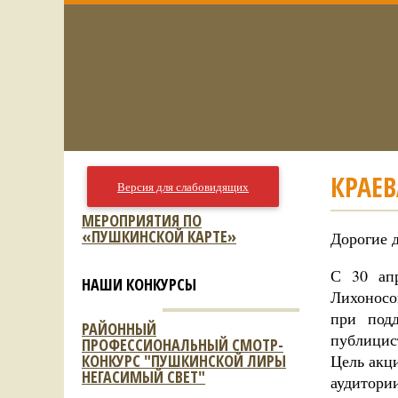
КРАЕВ
Версия для слабовидящих
МЕРОПРИЯТИЯ ПО
«ПУШКИНСКОЙ КАРТЕ»
Дорогие 
С 30 апр
НАШИ КОНКУРСЫ
Лихоносо
при подд
РАЙОННЫЙ
публицис
ПРОФЕССИОНАЛЬНЫЙ СМОТР-
КОНКУРС "ПУШКИНСКОЙ ЛИРЫ
Цель акц
НЕГАСИМЫЙ СВЕТ"
аудитори