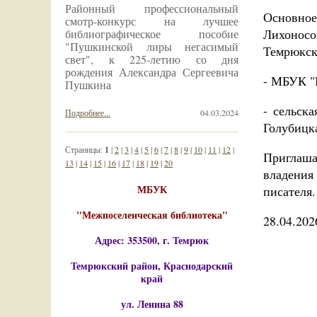
Районный профессиональный
Основно
смотр-конкурс на лучшее
Лихоносо
библиографическое пособие
"Пушкинской лиры негасимый
Темрюкск
свет", к 225-летию со дня
рождения Александра Сергеевича
- МБУК "
Пушкина
- сельск
Подробнее...
04.03.2024
Голубицка
Страницы:
1
|
2
|
3
|
4
|
5
|
6
|
7
|
8
|
9
|
10
|
11
|
12
|
Приглаша
13
|
14
|
15
|
16
|
17
|
18
|
19
|
20
владения
МБУК
писателя
"Межпоселенческая библиотека"
28.04.202
Адрес: 353500, г. Темрюк
Темрюкский район, Краснодарский
край
ул. Ленина 88