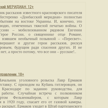
сский МЕРИДИАН. 12+
ик рассказов известного красноярского писателя
Нестеренко «Донбасский меридиан» полностью
бытиям на востоке Украины. И, конечно, это
людях, отмеченных тяжелой печатью войны. О
ссиян – мобилизованном рядовом Евгении
Герое России, о священнике отце Романе,
, взявшем необычный позывной – «Пересвет».
вершают и другие герои рассказов, рискуя
ровьем, будущим ради спасения других. И не
нет, а просто потому, что все они – русские!..
правлении. 18+
Начальник уголовного розыска Лавр Ермаков
тставку. С приходом на Кубань гитлеровцев, он
 Краснодаре по заданию руководства, для
 работы. Случайная встреча с полковником
ртом Фельзенмайером, с которым Лавр
я в 1920 году, спасает его от газовой камеры.
о раскрыт, Ермаков уходит в Штаб партизанского