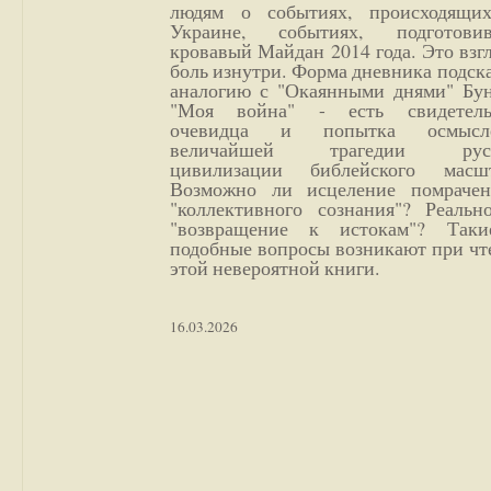
людям о событиях, происходящи
Украине, событиях, подготови
кровавый Майдан 2014 года. Это взг
боль изнутри. Форма дневника подск
аналогию с "Окаянными днями" Бун
"Моя война" - есть свидетель
очевидца и попытка осмысл
величайшей трагедии русс
цивилизации библейского масшт
Возможно ли исцеление помрачен
"коллективного сознания"? Реальн
"возвращение к истокам"? Так
подобные вопросы возникают при чт
этой невероятной книги.
16.03.2026