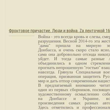
Фронтовое причастие. Люди и война. Zа ленточкой 1
Война - это всегда кровь и слезы, сме
разрушения. Весной 2014-го эта жес
"дама" пришла на мирную з
Донбасса, и очень скоро стало ясно
сама она добровольно отсюда никог
уйдет. И тогда самые разные 
объединились в одном стремлен
прогнать непрошенную "гостью" вза
навсегда. Грянула Специальная вое
операция, призванная защитить Рус
мир и дать отпор современным нацис
В предлагаемый вниманию читат
один из первых сборников, посвяще
художественному осмыслению соб
на Донбассе и Украине, во
произведения самых разных авто
Здесь отметились и профессионал