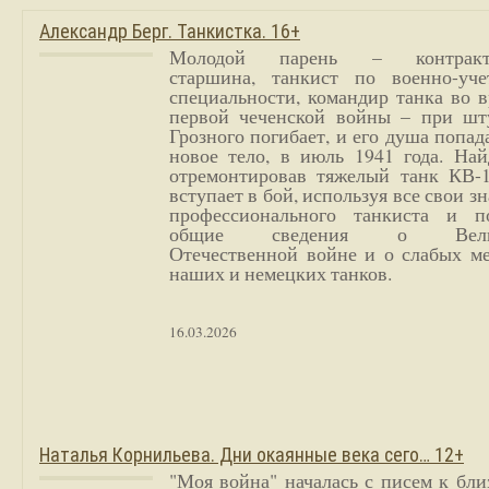
Александр Берг. Танкистка. 16+
Молодой парень – контракт
старшина, танкист по военно-уче
специальности, командир танка во 
первой чеченской войны – при шт
Грозного погибает, и его душа попад
новое тело, в июль 1941 года. Най
отремонтировав тяжелый танк КВ-1
вступает в бой, используя все свои з
профессионального танкиста и п
общие сведения о Вели
Отечественной войне и о слабых ме
наших и немецких танков.
16.03.2026
Наталья Корнильева. Дни окаянные века сего… 12+
"Моя война" началась с писем к бл