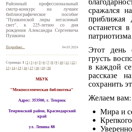
благодарнос
Районный профессиональный
сражался н
смотр-конкурс на лучшее
библиографическое пособие
приближая 
"Пушкинской лиры негасимый
свет", к 225-летию со дня
останется в
рождения Александра Сергеевича
патриотизма
Пушкина
Этот день 
Подробнее...
04.03.2024
грусть восп
Страницы:
1
|
2
|
3
|
4
|
5
|
6
|
7
|
8
|
9
|
10
|
11
|
12
|
в каждой се
13
|
14
|
15
|
16
|
17
|
18
|
19
|
20
рассказе 
МБУК
сохранить эт
"Межпоселенческая библиотека"
Желаем вам:
Адрес: 353500, г. Темрюк
Мира и с
Темрюкский район, Краснодарский
край
Крепкого
Уверенно
ул. Ленина 88