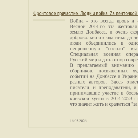
Фронтовое причастие. Люди и война. Zа ленточкой
Война - это всегда кровь и 
Весной 2014-го эта жестока
землю Донбасса, и очень ско
добровольно отсюда никогда не
люди объединились в одно
непрошенную "гостью" вза
Специальная военная опера
Русский мир и дать отпор совр
В предлагаемый вниманию 
сборников, посвященных ху
событий на Донбассе и Украин
разных авторов. Здесь отме
писатели, и преподаватели, и
принимавшие участие в боевы
киевской хунты в 2014-2023 г
что значит жить и сражаться "за
16.03.2026