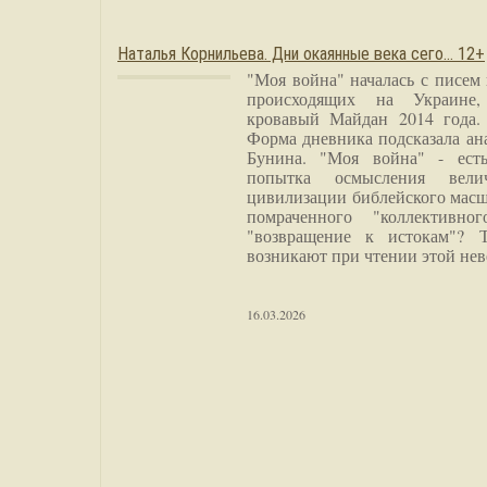
Наталья Корнильева. Дни окаянные века сего… 12+
"Моя война" началась с писем
происходящих на Украине,
кровавый Майдан 2014 года. 
Форма дневника подсказала а
Бунина. "Моя война" - есть
попытка осмысления вели
цивилизации библейского масш
помраченного "коллективно
"возвращение к истокам"? 
возникают при чтении этой нев
16.03.2026