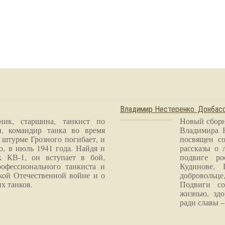
Владимир Нестеренко. Донба
ник, старшина, танкист по
Новый сборн
и, командир танка во время
Владимира 
 штурме Грозного погибает, и
посвящен со
о, в июль 1941 года. Найдя и
рассказы о 
к КВ-1, он вступает в бой,
подвиге ро
рофессионального танкиста и
Кудинове, 
кой Отечественной войне и о
добровольце
х танков.
Подвиги со
жизнью, здо
ради славы – 