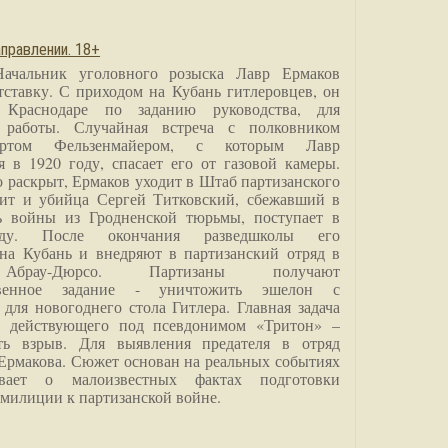
правлении. 18+
Начальник уголовного розыска Лавр Ермаков
тставку. С приходом на Кубань гитлеровцев, он
 Краснодаре по заданию руководства, для
 работы. Случайная встреча с полковником
ртом Фельзенмайером, с которым Лавр
я в 1920 году, спасает его от газовой камеры.
о раскрыт, Ермаков уходит в Штаб партизанского
дит и убийца Сергей Титковский, сбежавший в
ь войны из Гродненской тюрьмы, поступает в
анду. После окончания разведшколы его
на Кубань и внедряют в партизанский отряд в
Абрау-Дюрсо. Партизаны получают
ственное задание - уничтожить эшелон с
для новогоднего стола Гитлера. Главная задача
о, действующего под псевдонимом «Тритон» –
ить взрыв. Для выявления предателя в отряд
Ермакова. Сюжет основан на реальных событиях
вает о малоизвестных фактах подготовки
 милиции к партизанской войне.