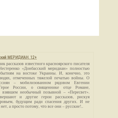
сский МЕРИДИАН. 12+
ик рассказов известного красноярского писателя
Нестеренко «Донбасский меридиан» полностью
бытиям на востоке Украины. И, конечно, это
людях, отмеченных тяжелой печатью войны. О
ссиян – мобилизованном рядовом Евгении
Герое России, о священнике отце Романе,
, взявшем необычный позывной – «Пересвет».
вершают и другие герои рассказов, рискуя
ровьем, будущим ради спасения других. И не
нет, а просто потому, что все они – русские!..