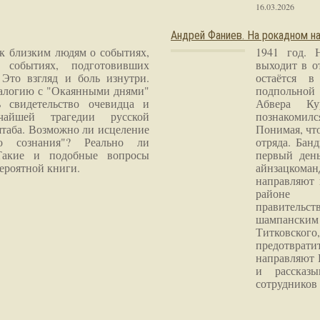
16.03.2026
Андрей Фаниев. На рокадном на
 к близким людям о событиях,
1941 год. 
 событиях, подготовивших
выходит в о
Это взгляд и боль изнутри.
остаётся в
налогию с "Окаянными днями"
подпольной
 свидетельство очевидца и
Абвера Ку
чайшей трагедии русской
познакомилс
таба. Возможно ли исцеление
Понимая, чт
го сознания"? Реально ли
отряда. Бан
Такие и подобные вопросы
первый ден
ероятной книги.
айнзацком
направляют 
районе 
правитель
шампанским 
Титковског
предотврат
направляют 
и рассказы
сотрудников