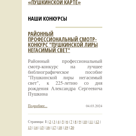
«ПУШКИНСКОЙ КАРТЕ»
НАШИ КОНКУРСЫ
РАЙОННЫЙ
ПРОФЕССИОНАЛЬНЫЙ СМОТР-
КОНКУРС "ПУШКИНСКОЙ ЛИРЫ
НЕГАСИМЫЙ СВЕТ"
Районный профессиональный
смотр-конкурс на лучшее
библиографическое пособие
"Пушкинской лиры негасимый
свет", к 225-летию со дня
рождения Александра Сергеевича
Пушкина
Подробнее...
04.03.2024
Страницы:
1
|
2
|
3
|
4
|
5
|
6
|
7
|
8
|
9
|
10
|
11
|
12
|
13
|
14
|
15
|
16
|
17
|
18
|
19
|
20