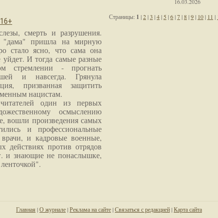
16.03.2026
Страницы:
1
|
2
|
3
|
4
|
5
|
6
|
7
|
8
|
9
|
10
|
11
|
 16+
слезы, смерть и разрушения.
я "дама" пришла на мирную
ро стало ясно, что сама она
 уйдет. И тогда самые разные
м стремлении - прогнать
шей и навсегда. Грянула
ция, призванная защитить
еменным нацистам.
читателей один из первых
дожественному осмыслению
е, вошли произведения самых
тились и профессиональные
 врачи, и кадровые военные,
х действиях против отрядов
г. и знающие не понаслышке,
 ленточкой".
Главная
|
О журнале
|
Реклама на сайте
|
Связаться с редакцией
|
Карта сайта