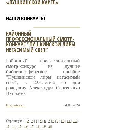
«ПУШКИНСКОЙ КАРТЕ»
НАШИ КОНКУРСЫ
РАЙОННЫЙ
ПРОФЕССИОНАЛЬНЫЙ СМОТР-
КОНКУРС "ПУШКИНСКОЙ ЛИРЫ
НЕГАСИМЫЙ СВЕТ"
Районный профессиональный
смотр-конкурс на лучшее
библиографическое пособие
"Пушкинской лиры негасимый
свет", к 225-летию со дня
рождения Александра Сергеевича
Пушкина
Подробнее...
04.03.2024
Страницы:
1
|
2
|
3
|
4
|
5
|
6
|
7
|
8
|
9
|
10
|
11
|
12
|
13
|
14
|
15
|
16
|
17
|
18
|
19
|
20