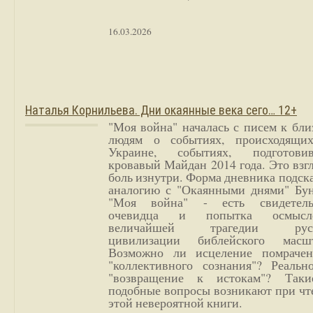
16.03.2026
Наталья Корнильева. Дни окаянные века сего… 12+
"Моя война" началась с писем к бл
людям о событиях, происходящи
Украине, событиях, подготови
кровавый Майдан 2014 года. Это взг
боль изнутри. Форма дневника подск
аналогию с "Окаянными днями" Бун
"Моя война" - есть свидетель
очевидца и попытка осмысл
величайшей трагедии русс
цивилизации библейского масшт
Возможно ли исцеление помрачен
"коллективного сознания"? Реальн
"возвращение к истокам"? Так
подобные вопросы возникают при чт
этой невероятной книги.