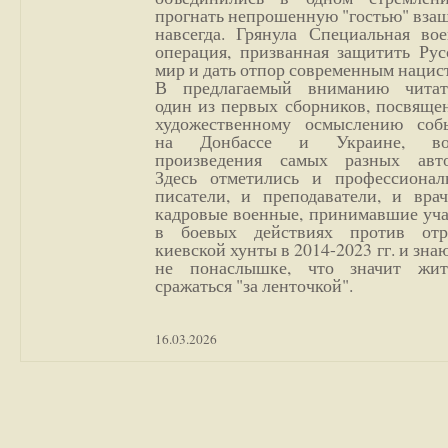
прогнать непрошенную "гостью" вза
навсегда. Грянула Специальная вое
операция, призванная защитить Рус
мир и дать отпор современным нацис
В предлагаемый вниманию читат
один из первых сборников, посвяще
художественному осмыслению соб
на Донбассе и Украине, во
произведения самых разных авто
Здесь отметились и профессионал
писатели, и преподаватели, и врач
кадровые военные, принимавшие уча
в боевых действиях против отр
киевской хунты в 2014-2023 гг. и зн
не понаслышке, что значит жи
сражаться "за ленточкой".
16.03.2026