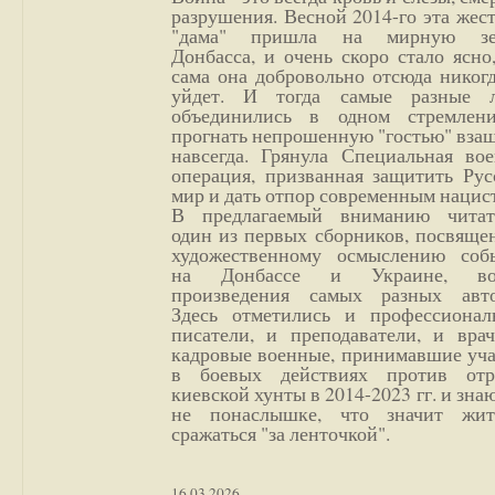
разрушения. Весной 2014-го эта жес
"дама" пришла на мирную з
Донбасса, и очень скоро стало ясно
сама она добровольно отсюда никог
уйдет. И тогда самые разные 
объединились в одном стремлен
прогнать непрошенную "гостью" вза
навсегда. Грянула Специальная вое
операция, призванная защитить Рус
мир и дать отпор современным нацис
В предлагаемый вниманию читат
один из первых сборников, посвяще
художественному осмыслению соб
на Донбассе и Украине, во
произведения самых разных авто
Здесь отметились и профессионал
писатели, и преподаватели, и врач
кадровые военные, принимавшие уча
в боевых действиях против отр
киевской хунты в 2014-2023 гг. и зн
не понаслышке, что значит жи
сражаться "за ленточкой".
16.03.2026