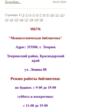
Подробнее...
04.03.2024
Страницы:
1
|
2
|
3
|
4
|
5
|
6
|
7
|
8
|
9
|
10
|
11
|
12
|
13
|
14
|
15
|
16
|
17
|
18
|
19
|
20
МБУК
"Межпоселенческая библиотека"
Адрес: 353500, г. Темрюк
Темрюкский район, Краснодарский
край
ул. Ленина 88
Режим работы библиотеки:
по будням: с 9-00 до 19-00
суббота и воскресенье:
с 11-00 до 19-00