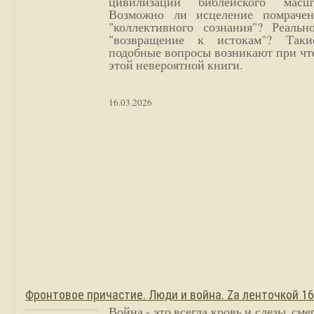
цивилизации библейского масшт
Возможно ли исцеление помрачен
"коллективного сознания"? Реальн
"возвращение к истокам"? Так
подобные вопросы возникают при чт
этой невероятной книги.
16.03.2026
Фронтовое причастие. Люди и война. Zа ленточкой 1
Война - это всегда кровь и слезы, сме