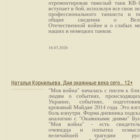
отремонтировав тяжелый танк КВ-1
вступает в бой, используя все свои з
профессионального танкиста и п
общие сведения о Вели
Отечественной войне и о слабых ме
наших и немецких танков.
16.03.2026
Наталья Корнильева. Дни окаянные века сего… 12+
"Моя война" началась с писем к бл
людям о событиях, происходящи
Украине, событиях, подготови
кровавый Майдан 2014 года. Это взг
боль изнутри. Форма дневника подск
аналогию с "Окаянными днями" Бун
"Моя война" - есть свидетель
очевидца и попытка осмысл
величайшей трагедии русс