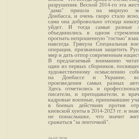
разрушения. Весной 2014-го эта жес
"дама" пришла на мирную з
Донбасса, и очень скоро стало ясно
сама она добровольно отсюда никог
уйдет. И тогда самые разные 
объединились в одном стремлен
прогнать непрошенную "гостью" вза
навсегда. Грянула Специальная вое
операция, призванная защитить Рус
мир и дать отпор современным нацис
В предлагаемый вниманию читат
один из первых сборников, посвяще
художественному осмыслению соб
на Донбассе и Украине, во
произведения самых разных авто
Здесь отметились и профессионал
писатели, и преподаватели, и врач
кадровые военные, принимавшие уча
в боевых действиях против отр
киевской хунты в 2014-2023 гг. и зн
не понаслышке, что значит жи
сражаться "за ленточкой".
16.03.2026