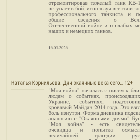
отремонтировав тяжелый танк КВ-1
вступает в бой, используя все свои з
профессионального танкиста и п
общие сведения о Вели
Отечественной войне и о слабых ме
наших и немецких танков.
16.03.2026
Наталья Корнильева. Дни окаянные века сего… 12+
"Моя война" началась с писем к бл
людям о событиях, происходящи
Украине, событиях, подготови
кровавый Майдан 2014 года. Это взг
боль изнутри. Форма дневника подск
аналогию с "Окаянными днями" Бун
"Моя война" - есть свидетель
очевидца и попытка осмысл
величайшей трагедии русс