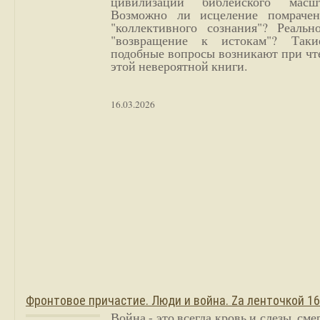
цивилизации библейского масшт
Возможно ли исцеление помрачен
"коллективного сознания"? Реальн
"возвращение к истокам"? Так
подобные вопросы возникают при чт
этой невероятной книги.
16.03.2026
Фронтовое причастие. Люди и война. Zа ленточкой 1
Война - это всегда кровь и слезы, сме