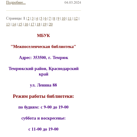
Подробнее...
04.03.2024
Страницы:
1
|
2
|
3
|
4
|
5
|
6
|
7
|
8
|
9
|
10
|
11
|
12
|
13
|
14
|
15
|
16
|
17
|
18
|
19
|
20
МБУК
"Межпоселенческая библиотека"
Адрес: 353500, г. Темрюк
Темрюкский район, Краснодарский
край
ул. Ленина 88
Режим работы библиотеки:
по будням: с 9-00 до 19-00
суббота и воскресенье:
с 11-00 до 19-00