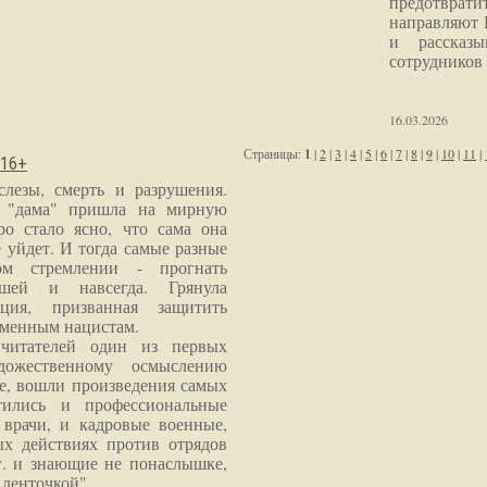
предотврат
направляют 
и рассказы
сотрудников
16.03.2026
Страницы:
1
|
2
|
3
|
4
|
5
|
6
|
7
|
8
|
9
|
10
|
11
|
 16+
слезы, смерть и разрушения.
я "дама" пришла на мирную
ро стало ясно, что сама она
 уйдет. И тогда самые разные
м стремлении - прогнать
шей и навсегда. Грянула
ция, призванная защитить
еменным нацистам.
читателей один из первых
дожественному осмыслению
е, вошли произведения самых
тились и профессиональные
 врачи, и кадровые военные,
х действиях против отрядов
г. и знающие не понаслышке,
 ленточкой".