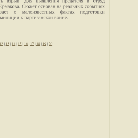
ить взрыв. Для выявления предателя в отряд
Ермакова. Сюжет основан на реальных событиях
вает о малоизвестных фактах подготовки
 милиции к партизанской войне.
12
|
13
|
14
|
15
|
16
|
17
|
18
|
19
|
20