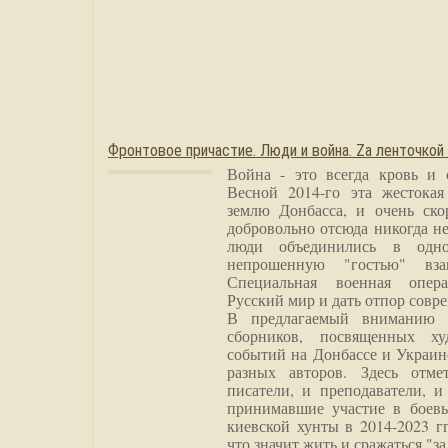
Фронтовое причастие. Люди и война. Zа ленточкой
Война - это всегда кровь и 
Весной 2014-го эта жестока
землю Донбасса, и очень ско
добровольно отсюда никогда не
люди объединились в одно
непрошенную "гостью" вза
Специальная военная опера
Русский мир и дать отпор совр
В предлагаемый вниманию 
сборников, посвященных ху
событий на Донбассе и Украин
разных авторов. Здесь отме
писатели, и преподаватели, и
принимавшие участие в боевы
киевской хунты в 2014-2023 г
что значит жить и сражаться "за