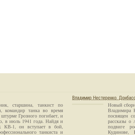
Владимир Нестеренко. Донба
ник, старшина, танкист по
Новый сборн
и, командир танка во время
Владимира 
 штурме Грозного погибает, и
посвящен со
о, в июль 1941 года. Найдя и
рассказы о 
к КВ-1, он вступает в бой,
подвиге ро
рофессионального танкиста и
Кудинове, 