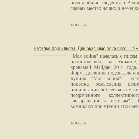
помня общие сведения о Вели
слабых местах наших и немецки
16.03.2026
Наталья Корнильева. Дни окаянные века сего… 12+
"Моя война" началась с писем
происходящих на Украине,
кровавый Майдан 2014 года. 
Форма дневника подсказала а
Бунина. "Моя война" - есть
попытка осмысления вели
цивилизации библейского масш
помраченного "коллективно
"возвращение к истокам"? 
возникают при чтении этой нев
16.03.2026