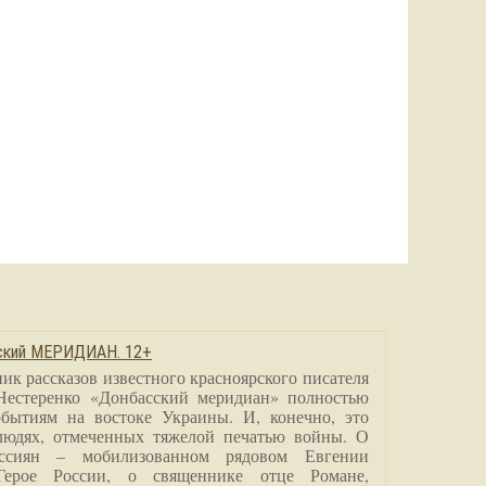
сский МЕРИДИАН. 12+
ик рассказов известного красноярского писателя
Нестеренко «Донбасский меридиан» полностью
бытиям на востоке Украины. И, конечно, это
людях, отмеченных тяжелой печатью войны. О
ссиян – мобилизованном рядовом Евгении
Герое России, о священнике отце Романе,