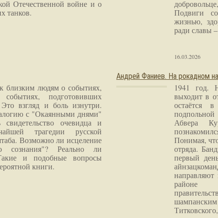
кой Отечественной войне и о
добровольце
х танков.
Подвиги со
жизнью, здо
ради славы – 
16.03.2026
Андрей Фаниев. На рокадном на
 к близким людям о событиях,
1941 год. 
 событиях, подготовивших
выходит в о
Это взгляд и боль изнутри.
остаётся в
налогию с "Окаянными днями"
подпольной
 свидетельство очевидца и
Абвера Ку
чайшей трагедии русской
познакомилс
таба. Возможно ли исцеление
Понимая, чт
го сознания"? Реально ли
отряда. Бан
Такие и подобные вопросы
первый ден
ероятной книги.
айнзацком
направляют 
районе 
правитель
шампанским 
Титковског