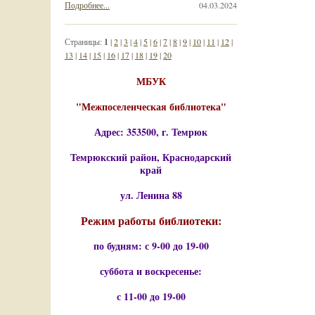
Подробнее...
04.03.2024
Страницы:
1
|
2
|
3
|
4
|
5
|
6
|
7
|
8
|
9
|
10
|
11
|
12
|
13
|
14
|
15
|
16
|
17
|
18
|
19
|
20
МБУК
"Межпоселенческая библиотека"
Адрес: 353500, г. Темрюк
Темрюкский район, Краснодарский
край
ул. Ленина 88
Режим работы библиотеки:
по будням: с 9-00 до 19-00
суббота и воскресенье:
с 11-00 до 19-00