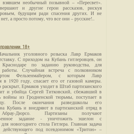
, взявшем необычный позывной – «Пересвет».
вершают и другие герои рассказов, рискуя
ровьем, будущим ради спасения других. И не
нет, а просто потому, что все они – русские!..
правлении. 18+
Начальник уголовного розыска Лавр Ермаков
тставку. С приходом на Кубань гитлеровцев, он
 Краснодаре по заданию руководства, для
 работы. Случайная встреча с полковником
ртом Фельзенмайером, с которым Лавр
я в 1920 году, спасает его от газовой камеры.
о раскрыт, Ермаков уходит в Штаб партизанского
дит и убийца Сергей Титковский, сбежавший в
ь войны из Гродненской тюрьмы, поступает в
анду. После окончания разведшколы его
на Кубань и внедряют в партизанский отряд в
Абрау-Дюрсо. Партизаны получают
ственное задание - уничтожить эшелон с
для новогоднего стола Гитлера. Главная задача
о, действующего под псевдонимом «Тритон» –