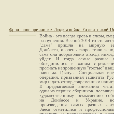
Фронтовое причастие. Люди и война. Zа ленточкой 1
Война - это всегда кровь и слезы, сме
разрушения. Весной 2014-го эта жес
"дама" пришла на мирную з
Донбасса, и очень скоро стало ясно
сама она добровольно отсюда никог
уйдет. И тогда самые разные 
объединились в одном стремлен
прогнать непрошенную "гостью" вза
навсегда. Грянула Специальная вое
операция, призванная защитить Рус
мир и дать отпор современным нацис
В предлагаемый вниманию читат
один из первых сборников, посвяще
художественному осмыслению соб
на Донбассе и Украине, во
произведения самых разных авто
Здесь отметились и профессионал
писатели, и преподаватели, и врач