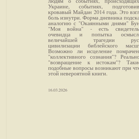
людям о событиях, происходящи
Украине, событиях, подготови
кровавый Майдан 2014 года. Это взг
боль изнутри. Форма дневника подск
аналогию с "Окаянными днями" Бун
"Моя война" - есть свидетель
очевидца и попытка осмысл
величайшей трагедии русс
цивилизации библейского масшт
Возможно ли исцеление помрачен
"коллективного сознания"? Реальн
"возвращение к истокам"? Так
подобные вопросы возникают при чт
этой невероятной книги.
16.03.2026