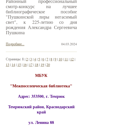
Районный профессиональный
смотр-конкурс на лучшее
библиографическое пособие
"Пушкинской лиры негасимый
свет", к 225-летию со дня
рождения Александра Сергеевича
Пушкина
Подробнее...
04.03.2024
Страницы:
1
|
2
|
3
|
4
|
5
|
6
|
7
|
8
|
9
|
10
|
11
|
12
|
13
|
14
|
15
|
16
|
17
|
18
|
19
|
20
МБУК
"Межпоселенческая библиотека"
Адрес: 353500, г. Темрюк
Темрюкский район, Краснодарский
край
ул. Ленина 88