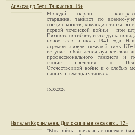
Александр Берг. Танкистка. 16+
Молодой парень – контракт
старшина, танкист по военно-уче
специальности, командир танка во 
первой чеченской войны – при шт
Грозного погибает, и его душа попад
новое тело, в июль 1941 года. Най
отремонтировав тяжелый танк КВ-1
вступает в бой, используя все свои з
профессионального танкиста и п
общие сведения о Вели
Отечественной войне и о слабых ме
наших и немецких танков.
16.03.2026
Наталья Корнильева. Дни окаянные века сего… 12+
"Моя война" началась с писем к бл