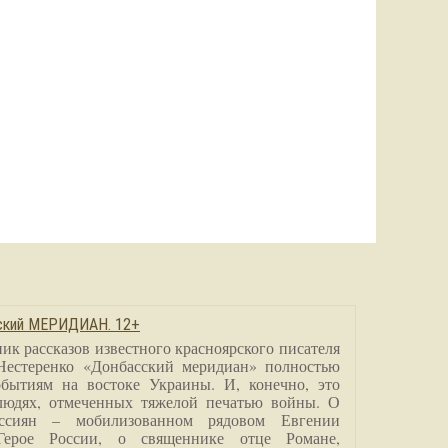
сский МЕРИДИАН. 12+
ик рассказов известного красноярского писателя
Нестеренко «Донбасский меридиан» полностью
бытиям на востоке Украины. И, конечно, это
людях, отмеченных тяжелой печатью войны. О
ссиян – мобилизованном рядовом Евгении
Герое России, о священнике отце Романе,