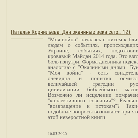
Наталья Корнильева. Дни окаянные века сего… 12+
"Моя война" началась с писем к бл
людям о событиях, происходящи
Украине, событиях, подготови
кровавый Майдан 2014 года. Это взг
боль изнутри. Форма дневника подск
аналогию с "Окаянными днями" Бун
"Моя война" - есть свидетель
очевидца и попытка осмысл
величайшей трагедии русс
цивилизации библейского масшт
Возможно ли исцеление помрачен
"коллективного сознания"? Реальн
"возвращение к истокам"? Так
подобные вопросы возникают при чт
этой невероятной книги.
16.03.2026