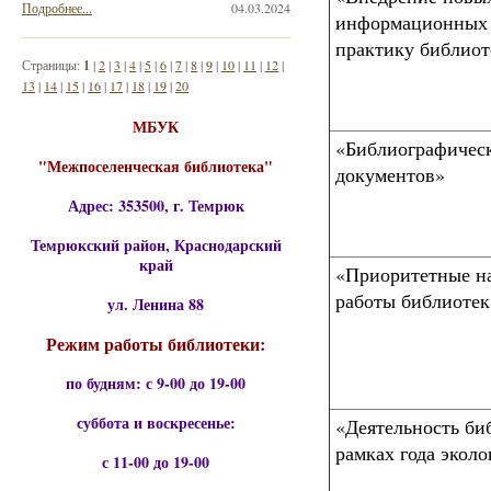
Подробнее...
04.03.2024
информационных 
практику библиот
Страницы:
1
|
2
|
3
|
4
|
5
|
6
|
7
|
8
|
9
|
10
|
11
|
12
|
13
|
14
|
15
|
16
|
17
|
18
|
19
|
20
МБУК
«Библиографичес
"Межпоселенческая библиотека"
документов»
Адрес: 353500, г. Темрюк
Темрюкский район, Краснодарский
край
«Приоритетные н
работы библиотек
ул. Ленина 88
Режим работы библиотеки:
по будням: с 9-00 до 19-00
суббота и воскресенье:
«Деятельность би
рамках года эколо
с 11-00 до 19-00