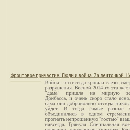
Фронтовое причастие. Люди и война. Zа ленточкой 1
Война - это всегда кровь и слезы, сме
разрушения. Весной 2014-го эта жес
"дама" пришла на мирную з
Донбасса, и очень скоро стало ясно
сама она добровольно отсюда никог
уйдет. И тогда самые разные 
объединились в одном стремлен
прогнать непрошенную "гостью" вза
навсегда. Грянула Специальная вое
операция, призванная защитить Рус